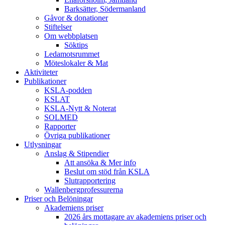
Barksätter, Södermanland
Gåvor & donationer
Stiftelser
Om webbplatsen
Söktips
Ledamotsrummet
Möteslokaler & Mat
Aktiviteter
Publikationer
KSLA-podden
KSLAT
KSLA-Nytt & Noterat
SOLMED
Rapporter
Övriga publikationer
Utlysningar
Anslag & Stipendier
Att ansöka & Mer info
Beslut om stöd från KSLA
Slutrapportering
Wallenbergprofessurerna
Priser och Belöningar
Akademiens priser
2026 års mottagare av akademiens priser och