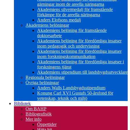
gärningar inom de areella näringarna
Akademiens silvermedalj för framstående
förkämpe för de areella näringarna
Anders Elofsons medalj
Akademiens belöningar
Akademiens belöning för framstående
doktorsarbete
Akademiens belöning för föredömliga insatser
inom pedagogik och undervisning
Akademiens belöning för föredömliga insatser
inom forskningskommunikation
Akademiens belöning för föredömliga insatser i
forskningens tjänst
Akademiens stipendium till landsbygdsutvecklare
Regionala belöningar
Övriga belöningar
Anders Walls Landsbygdsstipendium
Konung Carl XVI Gustafs 50-årsfond för
vetenskap, teknik och miljö
Bibliotek
Om BAHP
Bibliografisök
Mer info
Öppettider
Hitta hit