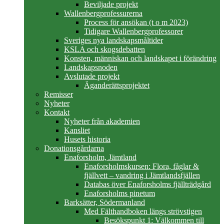
Beviljade projekt
Wallenbergprofessurerna
Process för ansökan (t o m 2023)
Tidigare Wallenbergprofessorer
Sveriges nya landskapsmåltider
KSLA och skogsdebatten
Konsten, människan och landskapet i förändring
Landskapsnoden
Avslutade projekt
Äganderättsprojektet
Remisser
Nyheter
Kontakt
Nyheter från akademien
Kansliet
Husets historia
Donationsgårdarna
Enaforsholm, Jämtland
Enaforsholmskursen: Flora, fåglar &
fjällvett – vandring i Jämtlandsfjällen
Databas över Enaforsholms fjällträdgård
Enaforsholms pinetum
Barksätter, Södermanland
Med Fälthandboken längs strövstigen
Besökspunkt 1: Välkommen till