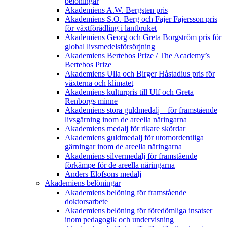
belöningar
Akademiens A.W. Bergsten pris
Akademiens S.O. Berg och Fajer Fajersson pris
för växtförädling i lantbruket
Akademiens Georg och Greta Borgström pris för
global livsmedelsförsörjning
Akademiens Bertebos Prize / The Academy’s
Bertebos Prize
Akademiens Ulla och Birger Håstadius pris för
växterna och klimatet
Akademiens kulturpris till Ulf och Greta
Renborgs minne
Akademiens stora guldmedalj – för framstående
livsgärning inom de areella näringarna
Akademiens medalj för rikare skördar
Akademiens guldmedalj för utomordentliga
gärningar inom de areella näringarna
Akademiens silvermedalj för framstående
förkämpe för de areella näringarna
Anders Elofsons medalj
Akademiens belöningar
Akademiens belöning för framstående
doktorsarbete
Akademiens belöning för föredömliga insatser
inom pedagogik och undervisning