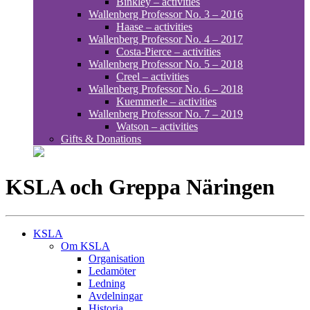
Binkley – activities
Wallenberg Professor No. 3 – 2016
Haase – activities
Wallenberg Professor No. 4 – 2017
Costa-Pierce – activities
Wallenberg Professor No. 5 – 2018
Creel – activities
Wallenberg Professor No. 6 – 2018
Kuemmerle – activities
Wallenberg Professor No. 7 – 2019
Watson – activities
Gifts & Donations
KSLA och Greppa Näringen
KSLA
Om KSLA
Organisation
Ledamöter
Ledning
Avdelningar
Historia