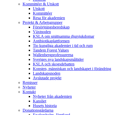
Kommittéer & Utskott
Utskott
Kommittéer
Resa för akademien
Projekt & Arbetsgrupper
Försörjningsberedskap
Växtnoden
KSLA om smittsamma djursjukdomar
Antibiotikaplattformen
Tio kungliga akademier i tid och rum
Tandem Forest Values
Wallenbergprofessurerna
Sveriges nya landskapsmåltider
KSLA och skogsdebatten
Konsten, människan och landskapet i förändring
Landskapsnoden
Avslutade projekt
Remisser
Nyheter
Kontakt
Nyheter från akademien
Kansliet
Husets historia
Donationsgårdarna
Enaforsholm, Jämtland