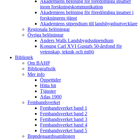
Akademiens belöning för föredömliga insatser
inom forskningskommunikation
Akademiens belöning för föredömliga insatser i
forskningens tjänst
Akademiens stipendium till landsbygdsutvecklare
Regionala belöningar
Övriga belöningar
Anders Walls Landsbygdsstipendium
Konung Carl XVI Gustafs 50-årsfond för
vetenskap, teknik och miljö
Bibliotek
Om BAHP
Bibliografisök
Mer info
Öppettider
Hitta hit
Tjänster
Atlas 1900
Fembandsverket
Fembandsverket band 1
Fembandsverket band 2
Fembandsverket band 3
Fembandsverket band 4
Fembandsverket band 5
Brøndegaardssamlingen