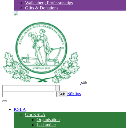
Wallenberg Professorships
Gifts & Donations
sök
Söktips
Sub
KSLA
Om KSLA
Organisation
Ledamöter