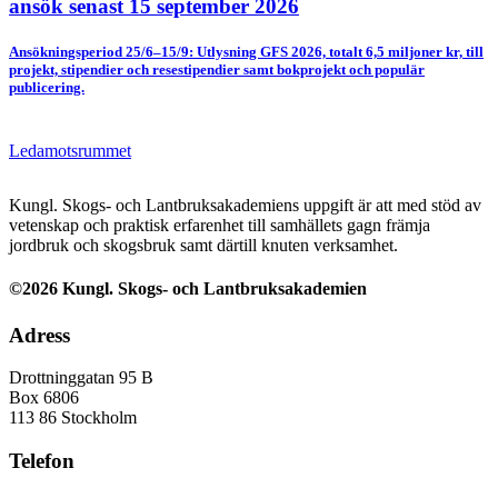
ansök senast 15 september 2026
Ansökningsperiod 25/6–15/9: Utlysning GFS 2026, totalt 6,5 miljoner kr, till
projekt, stipendier och resestipendier samt bokprojekt och populär
publicering.
Ledamotsrummet
Kungl. Skogs- och Lantbruksakademiens uppgift är att med stöd av
vetenskap och praktisk erfarenhet till samhällets gagn främja
jordbruk och skogsbruk samt därtill knuten verksamhet.
©2026 Kungl. Skogs- och Lantbruksakademien
Adress
Drottninggatan 95 B
Box 6806
113 86 Stockholm
Telefon