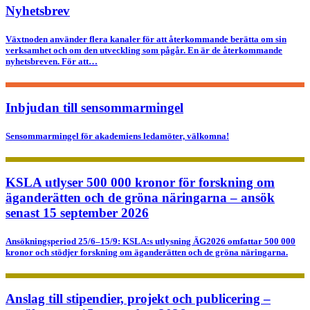
Nyhetsbrev
Växtnoden använder flera kanaler för att återkommande berätta om sin
verksamhet och om den utveckling som pågår. En är de återkommande
nyhetsbreven. För att…
Inbjudan till sensommarmingel
Sensommarmingel för akademiens ledamöter, välkomna!
KSLA utlyser 500 000 kronor för forskning om
äganderätten och de gröna näringarna – ansök
senast 15 september 2026
Ansökningsperiod 25/6–15/9: KSLA:s utlysning ÄG2026 omfattar 500 000
kronor och stödjer forskning om äganderätten och de gröna näringarna.
Anslag till stipendier, projekt och publicering –