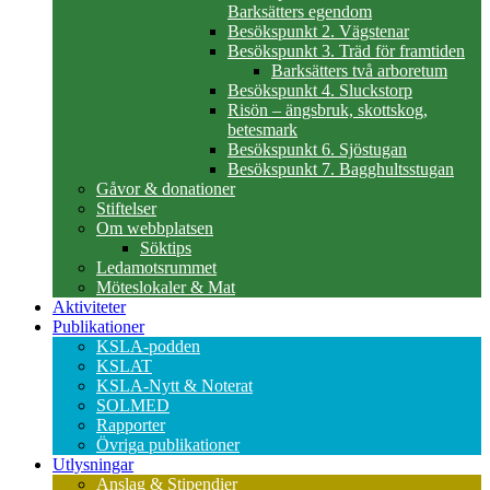
Barksätters egendom
Besökspunkt 2. Vägstenar
Besökspunkt 3. Träd för framtiden
Barksätters två arboretum
Besökspunkt 4. Sluckstorp
Risön – ängsbruk, skottskog,
betesmark
Besökspunkt 6. Sjöstugan
Besökspunkt 7. Bagghultsstugan
Gåvor & donationer
Stiftelser
Om webbplatsen
Söktips
Ledamotsrummet
Möteslokaler & Mat
Aktiviteter
Publikationer
KSLA-podden
KSLAT
KSLA-Nytt & Noterat
SOLMED
Rapporter
Övriga publikationer
Utlysningar
Anslag & Stipendier