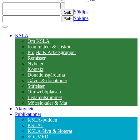
Söktips
Sub
Söktips
Sub
KSLA
Om KSLA
Kommittéer & Utskott
Projekt & Arbetsgrupper
Remisser
Nyheter
Kontakt
Donationsgårdarna
Gåvor & donationer
Stiftelser
Om webbplatsen
Ledamotsrummet
Möteslokaler & Mat
Aktiviteter
Publikationer
KSLA-podden
KSLAT
KSLA-Nytt & Noterat
SOLMED