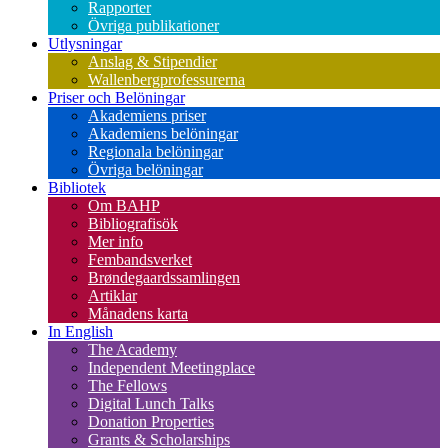
Rapporter
Övriga publikationer
Utlysningar
Anslag & Stipendier
Wallenbergprofessurerna
Priser och Belöningar
Akademiens priser
Akademiens belöningar
Regionala belöningar
Övriga belöningar
Bibliotek
Om BAHP
Bibliografisök
Mer info
Fembandsverket
Brøndegaardssamlingen
Artiklar
Månadens karta
In English
The Academy
Independent Meetingplace
The Fellows
Digital Lunch Talks
Donation Properties
Grants & Scholarships