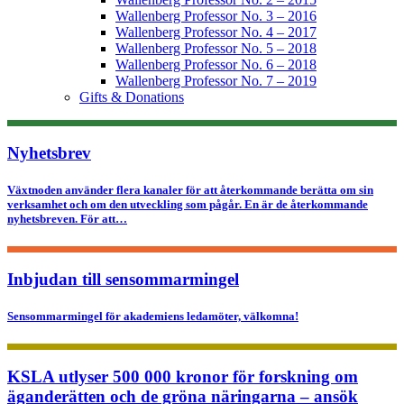
Wallenberg Professor No. 3 – 2016
Wallenberg Professor No. 4 – 2017
Wallenberg Professor No. 5 – 2018
Wallenberg Professor No. 6 – 2018
Wallenberg Professor No. 7 – 2019
Gifts & Donations
Nyhetsbrev
Växtnoden använder flera kanaler för att återkommande berätta om sin
verksamhet och om den utveckling som pågår. En är de återkommande
nyhetsbreven. För att…
Inbjudan till sensommarmingel
Sensommarmingel för akademiens ledamöter, välkomna!
KSLA utlyser 500 000 kronor för forskning om
äganderätten och de gröna näringarna – ansök