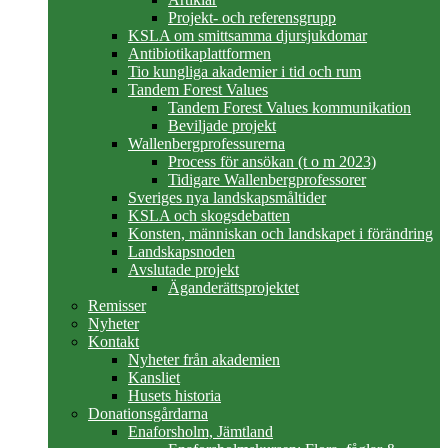
Projekt- och referensgrupp
KSLA om smittsamma djursjukdomar
Antibiotikaplattformen
Tio kungliga akademier i tid och rum
Tandem Forest Values
Tandem Forest Values kommunikation
Beviljade projekt
Wallenbergprofessurerna
Process för ansökan (t o m 2023)
Tidigare Wallenbergprofessorer
Sveriges nya landskapsmåltider
KSLA och skogsdebatten
Konsten, människan och landskapet i förändring
Landskapsnoden
Avslutade projekt
Äganderättsprojektet
Remisser
Nyheter
Kontakt
Nyheter från akademien
Kansliet
Husets historia
Donationsgårdarna
Enaforsholm, Jämtland