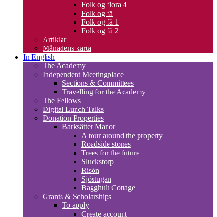
Folk og flora 4
Folk og fä
Folk og fä 1
Folk og fä 2
Artiklar
Månadens karta
In English
The Academy
Independent Meetingplace
Sections & Committees
Travelling for the Academy
The Fellows
Digital Lunch Talks
Donation Properties
Barksätter Manor
A tour around the property
Roadside stones
Trees for the future
Sluckstorp
Risön
Sjöstugan
Bagghult Cottage
Grants & Scholarships
To apply
Create account