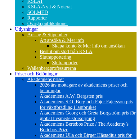
KSLAT
KSLA-Nytt & Noterat
SOLMED
Rapporter
Övriga publikationer
Utlysningar
Anslag & Stipendier
Att ansöka & Mer info
Skapa konto & Mer info om ansökan
Beslut om stöd från KSLA
Slutrapportering
Slutrapporter
Wallenbergprofessurerna
Priser och Belöningar
Akademiens priser
2026 års mottagare av akademiens priser och
belöningar
Akademiens A.W. Bergsten pris
Akademiens S.O. Berg och Fajer Fajersson pris
för växtförädling i lantbruket
Akademiens Georg och Greta Borgström pris för
global livsmedelsförsörjning
Akademiens Bertebos Prize / The Academy’s
Bertebos Prize
Akademiens Ulla och Birger Håstadius pris för