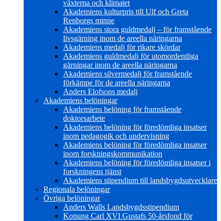
växterna och klimatet
Akademiens kulturpris till Ulf och Greta
Renborgs minne
Akademiens stora guldmedalj – för framstående
livsgärning inom de areella näringarna
Akademiens medalj för rikare skördar
Akademiens guldmedalj för utomordentliga
gärningar inom de areella näringarna
Akademiens silvermedalj för framstående
förkämpe för de areella näringarna
Anders Elofsons medalj
Akademiens belöningar
Akademiens belöning för framstående
doktorsarbete
Akademiens belöning för föredömliga insatser
inom pedagogik och undervisning
Akademiens belöning för föredömliga insatser
inom forskningskommunikation
Akademiens belöning för föredömliga insatser i
forskningens tjänst
Akademiens stipendium till landsbygdsutvecklare
Regionala belöningar
Övriga belöningar
Anders Walls Landsbygdsstipendium
Konung Carl XVI Gustafs 50-årsfond för