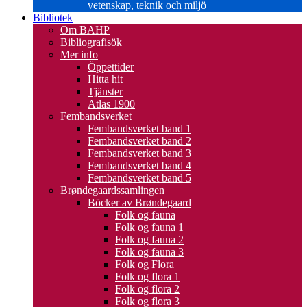
vetenskap, teknik och miljö
Bibliotek
Om BAHP
Bibliografisök
Mer info
Öppettider
Hitta hit
Tjänster
Atlas 1900
Fembandsverket
Fembandsverket band 1
Fembandsverket band 2
Fembandsverket band 3
Fembandsverket band 4
Fembandsverket band 5
Brøndegaardssamlingen
Böcker av Brøndegaard
Folk og fauna
Folk og fauna 1
Folk og fauna 2
Folk og fauna 3
Folk og Flora
Folk og flora 1
Folk og flora 2
Folk og flora 3