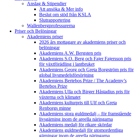
Anslag & Stipendier
Att ansöka & Mer info
Beslut om stöd från KSLA
Slutrapportering
Wallenbergprofessurerna
Priser och Belöningar
Akademiens priser
2026 års mottagare av akademiens priser och
belöningar
Akademiens A.W. Bergsten pris
Akademiens S.O. Berg och Fajer Fajersson pris
för växtförädling i lantbruket
Akademiens Georg och Greta Borgström pris för
global livsmedelsförsörjning
Akademiens Bertebos Prize / The Academy’s
Bertebos Prize
Akademiens Ulla och Birger Håstadius pris för
växterna och klimatet
Akademiens kulturpris till Ulf och Greta
Renborgs minne
Akademiens stora guldmedalj – för framstående
livsgärning inom de areella näringarna
Akademiens medalj för rikare skördar
Akademiens guldmedalj för utomordentliga
gärningar inom de areella näringarna