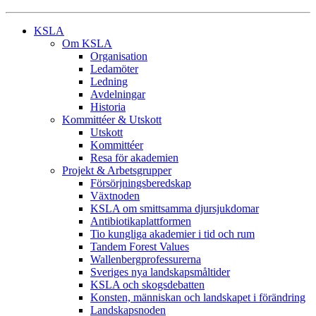
KSLA
Om KSLA
Organisation
Ledamöter
Ledning
Avdelningar
Historia
Kommittéer & Utskott
Utskott
Kommittéer
Resa för akademien
Projekt & Arbetsgrupper
Försörjningsberedskap
Växtnoden
KSLA om smittsamma djursjukdomar
Antibiotikaplattformen
Tio kungliga akademier i tid och rum
Tandem Forest Values
Wallenbergprofessurerna
Sveriges nya landskapsmåltider
KSLA och skogsdebatten
Konsten, människan och landskapet i förändring
Landskapsnoden