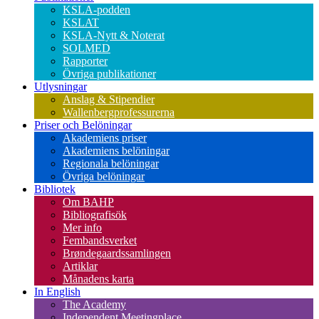
KSLA-podden
KSLAT
KSLA-Nytt & Noterat
SOLMED
Rapporter
Övriga publikationer
Utlysningar
Anslag & Stipendier
Wallenbergprofessurerna
Priser och Belöningar
Akademiens priser
Akademiens belöningar
Regionala belöningar
Övriga belöningar
Bibliotek
Om BAHP
Bibliografisök
Mer info
Fembandsverket
Brøndegaardssamlingen
Artiklar
Månadens karta
In English
The Academy
Independent Meetingplace