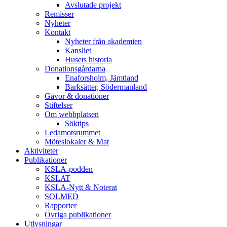
Avslutade projekt
Remisser
Nyheter
Kontakt
Nyheter från akademien
Kansliet
Husets historia
Donationsgårdarna
Enaforsholm, Jämtland
Barksätter, Södermanland
Gåvor & donationer
Stiftelser
Om webbplatsen
Söktips
Ledamotsrummet
Möteslokaler & Mat
Aktiviteter
Publikationer
KSLA-podden
KSLAT
KSLA-Nytt & Noterat
SOLMED
Rapporter
Övriga publikationer
Utlysningar