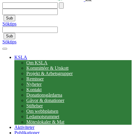
Sub
Söktips
Sub
Söktips
KSLA
Om KSLA
Kommittéer & Utskott
Projekt & Arbetsgrupper
Remisser
Nyheter
Kontakt
Donationsgårdarna
Gåvor & donationer
Stiftelser
Om webbplatsen
Ledamotsrummet
Möteslokaler & Mat
Aktiviteter
Publikationer