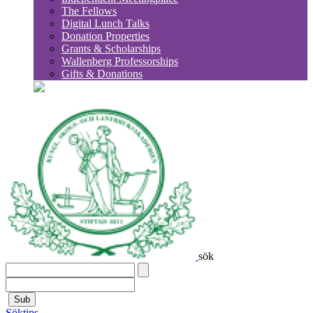
The Fellows
Digital Lunch Talks
Donation Properties
Grants & Scholarships
Wallenberg Professorships
Gifts & Donations
sök
Sub
Söktips