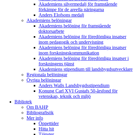
Akademiens silvermedalj för framstående
förkämpe för de areella näringarna
Anders Elofsons medalj
Akademiens belöningar
Akademiens belöning för framstående
doktorsarbete
Akademiens belöning för föredömliga insatser
inom pedagogik och undervisning
Akademiens belöning för föredömliga insatser
inom forskningskommunikation
Akademiens belöning för föredömliga insatser i
forskningens tjänst
Akademiens stipendium till landsbygdsutvecklare
Regionala belöningar
Övriga belöningar
Anders Walls Landsbygdsstipendium
Konung Carl XVI Gustafs 50-årsfond för
vetenskap, teknik och miljö
Bibliotek
Om BAHP
Bibliografisök
Mer info
Öppettider
Hitta hit
Tjänster