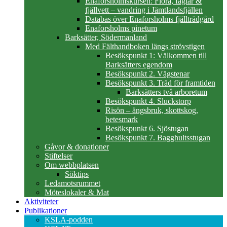
Enaforsholmskursen: Flora, fåglar &
fjällvett – vandring i Jämtlandsfjällen
Databas över Enaforsholms fjällträdgård
Enaforsholms pinetum
Barksätter, Södermanland
Med Fälthandboken längs strövstigen
Besökspunkt 1: Välkommen till
Barksätters egendom
Besökspunkt 2. Vägstenar
Besökspunkt 3. Träd för framtiden
Barksätters två arboretum
Besökspunkt 4. Sluckstorp
Risön – ängsbruk, skottskog,
betesmark
Besökspunkt 6. Sjöstugan
Besökspunkt 7. Bagghultsstugan
Gåvor & donationer
Stiftelser
Om webbplatsen
Söktips
Ledamotsrummet
Möteslokaler & Mat
Aktiviteter
Publikationer
KSLA-podden