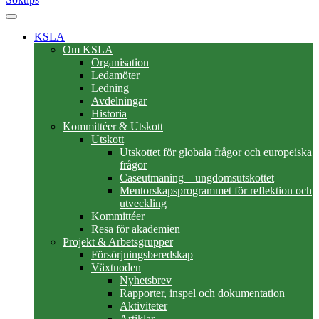
KSLA
Om KSLA
Organisation
Ledamöter
Ledning
Avdelningar
Historia
Kommittéer & Utskott
Utskott
Utskottet för globala frågor och europeiska
frågor
Caseutmaning – ungdomsutskottet
Mentorskapsprogrammet för reflektion och
utveckling
Kommittéer
Resa för akademien
Projekt & Arbetsgrupper
Försörjningsberedskap
Växtnoden
Nyhetsbrev
Rapporter, inspel och dokumentation
Aktiviteter
Artiklar