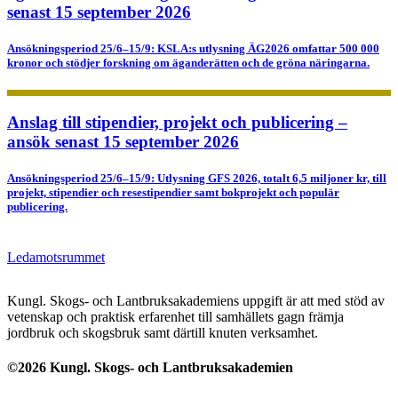
senast 15 september 2026
Ansökningsperiod 25/6–15/9: KSLA:s utlysning ÄG2026 omfattar 500 000
kronor och stödjer forskning om äganderätten och de gröna näringarna.
Anslag till stipendier, projekt och publicering –
ansök senast 15 september 2026
Ansökningsperiod 25/6–15/9: Utlysning GFS 2026, totalt 6,5 miljoner kr, till
projekt, stipendier och resestipendier samt bokprojekt och populär
publicering.
Ledamotsrummet
Kungl. Skogs- och Lantbruksakademiens uppgift är att med stöd av
vetenskap och praktisk erfarenhet till samhällets gagn främja
jordbruk och skogsbruk samt därtill knuten verksamhet.
©2026 Kungl. Skogs- och Lantbruksakademien