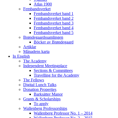
Atlas 1900
Fembandsverket
Fembandsverket band 1
Fembandsverket band 2
Fembandsverket band 3
Fembandsverket band 4
Fembandsverket band 5
Brøndegaardssamlingen
Böcker av Brøndegaard
Artiklar
Månadens karta
In English
The Academy
Independent Meetingplace
Sections & Committees
Travelling for the Academy
The Fellows
Digital Lunch Talks
Donation Properties
Barksätter Manor
Grants & Scholarships
To apply
Wallenberg Professorships
Wallenberg Professor No. 1 – 2014
Wallenberg Professor No. 2 – 2015