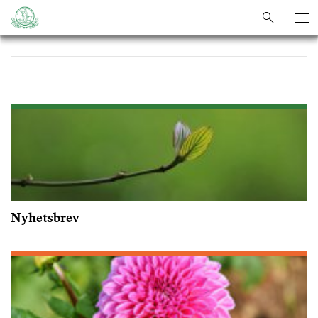
sök
sök
Nyhetsbrev