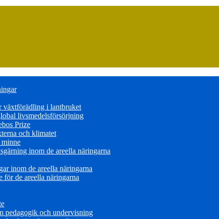
ningar
växtförädling i lantbruket
obal livsmedelsförsörjning
ebos Prize
terna och klimatet
s minne
sgärning inom de areella näringarna
ar inom de areella näringarna
för de areella näringarna
te
om pedagogik och undervisning