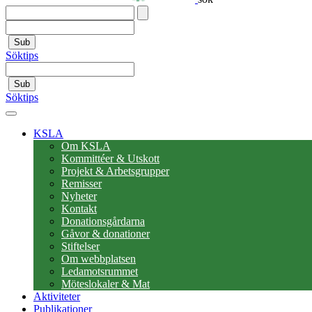
Sub
Söktips
Sub
Söktips
KSLA
Om KSLA
Kommittéer & Utskott
Projekt & Arbetsgrupper
Remisser
Nyheter
Kontakt
Donationsgårdarna
Gåvor & donationer
Stiftelser
Om webbplatsen
Ledamotsrummet
Möteslokaler & Mat
Aktiviteter
Publikationer