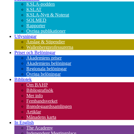
KSLA-podden
KSLAT
KSLA-Nytt & Noterat
SOLMED
Rapporter
Övriga publikationer
Utlysningar
Anslag & Stipendier
Wallenbergprofessurerna
Priser och Belöningar
Akademiens priser
Akademiens belöningar
Regionala belöningar
Övriga belöningar
Bibliotek
Om BAHP
Bibliografisök
Mer info
Fembandsverket
Brøndegaardssamlingen
Artiklar
Månadens karta
In English
The Academy
Independent Meetingplace