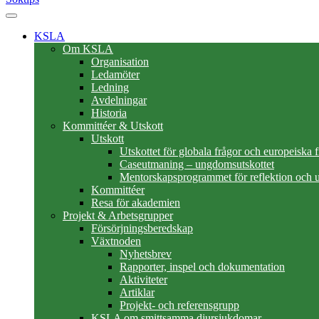
KSLA
Om KSLA
Organisation
Ledamöter
Ledning
Avdelningar
Historia
Kommittéer & Utskott
Utskott
Utskottet för globala frågor och europeiska 
Caseutmaning – ungdomsutskottet
Mentorskapsprogrammet för reflektion och u
Kommittéer
Resa för akademien
Projekt & Arbetsgrupper
Försörjningsberedskap
Växtnoden
Nyhetsbrev
Rapporter, inspel och dokumentation
Aktiviteter
Artiklar
Projekt- och referensgrupp
KSLA om smittsamma djursjukdomar