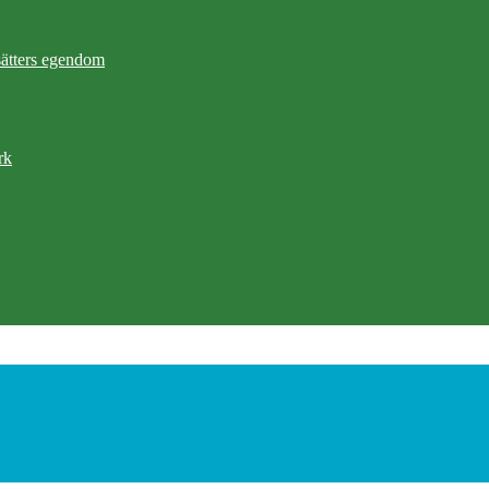
ätters egendom
rk