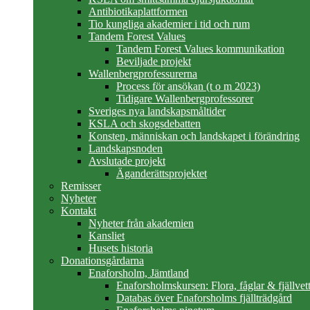
Antibiotikaplattformen
Tio kungliga akademier i tid och rum
Tandem Forest Values
Tandem Forest Values kommunikation
Beviljade projekt
Wallenbergprofessurerna
Process för ansökan (t o m 2023)
Tidigare Wallenbergprofessorer
Sveriges nya landskapsmåltider
KSLA och skogsdebatten
Konsten, människan och landskapet i förändring
Landskapsnoden
Avslutade projekt
Äganderättsprojektet
Remisser
Nyheter
Kontakt
Nyheter från akademien
Kansliet
Husets historia
Donationsgårdarna
Enaforsholm, Jämtland
Enaforsholmskursen: Flora, fåglar & fjällvett
Databas över Enaforsholms fjällträdgård