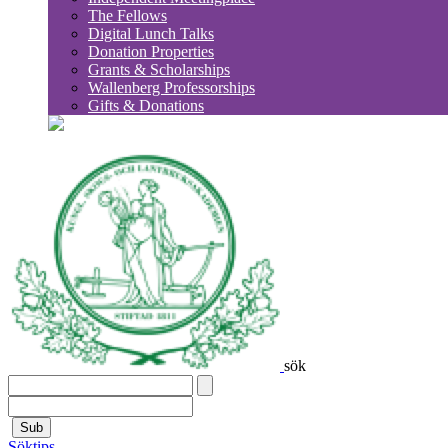
The Fellows
Digital Lunch Talks
Donation Properties
Grants & Scholarships
Wallenberg Professorships
Gifts & Donations
sök
Sub
Söktips