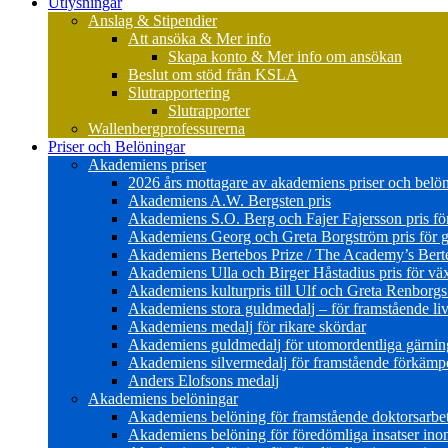
Utlysningar
Anslag & Stipendier
Att ansöka & Mer info
Skapa konto & Mer info om ansökan
Beslut om stöd från KSLA
Slutrapportering
Slutrapporter
Wallenbergprofessurerna
Priser och Belöningar
Akademiens priser
2026 års mottagare av akademiens priser och belö
Akademiens A.W. Bergsten pris
Akademiens S.O. Berg och Fajer Fajersson pris för 
Akademiens Georg och Greta Borgström pris för gl
Akademiens Bertebos Prize / The Academy’s Bert
Akademiens Ulla och Birger Håstadius pris för väx
Akademiens kulturpris till Ulf och Greta Renborg
Akademiens stora guldmedalj – för framstående liv
Akademiens medalj för rikare skördar
Akademiens guldmedalj för utomordentliga gärning
Akademiens silvermedalj för framstående förkämpe 
Anders Elofsons medalj
Akademiens belöningar
Akademiens belöning för framstående doktorsarbe
Akademiens belöning för föredömliga insatser in