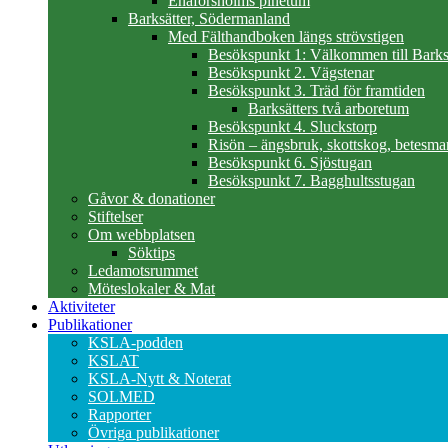
Enaforsholms pinetum
Barksätter, Södermanland
Med Fälthandboken längs strövstigen
Besökspunkt 1: Välkommen till Barks
Besökspunkt 2. Vägstenar
Besökspunkt 3. Träd för framtiden
Barksätters två arboretum
Besökspunkt 4. Sluckstorp
Risön – ängsbruk, skottskog, betesma
Besökspunkt 6. Sjöstugan
Besökspunkt 7. Bagghultsstugan
Gåvor & donationer
Stiftelser
Om webbplatsen
Söktips
Ledamotsrummet
Möteslokaler & Mat
Aktiviteter
Publikationer
KSLA-podden
KSLAT
KSLA-Nytt & Noterat
SOLMED
Rapporter
Övriga publikationer