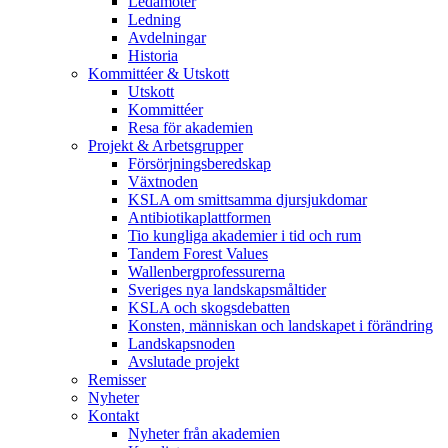
Ledamöter
Ledning
Avdelningar
Historia
Kommittéer & Utskott
Utskott
Kommittéer
Resa för akademien
Projekt & Arbetsgrupper
Försörjningsberedskap
Växtnoden
KSLA om smittsamma djursjukdomar
Antibiotikaplattformen
Tio kungliga akademier i tid och rum
Tandem Forest Values
Wallenbergprofessurerna
Sveriges nya landskapsmåltider
KSLA och skogsdebatten
Konsten, människan och landskapet i förändring
Landskapsnoden
Avslutade projekt
Remisser
Nyheter
Kontakt
Nyheter från akademien