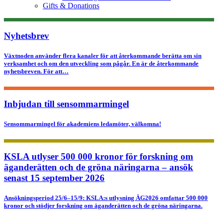
Gifts & Donations
Nyhetsbrev
Växtnoden använder flera kanaler för att återkommande berätta om sin
verksamhet och om den utveckling som pågår. En är de återkommande
nyhetsbreven. För att…
Inbjudan till sensommarmingel
Sensommarmingel för akademiens ledamöter, välkomna!
KSLA utlyser 500 000 kronor för forskning om
äganderätten och de gröna näringarna – ansök
senast 15 september 2026
Ansökningsperiod 25/6–15/9: KSLA:s utlysning ÄG2026 omfattar 500 000
kronor och stödjer forskning om äganderätten och de gröna näringarna.