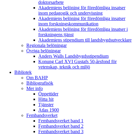
doktorsarbete
Akademiens belöning för föredömliga insatser
inom pedagogik och undervisning
Akademiens belöning för föredömliga insatser
inom forskningskommunikation
Akademiens belöning för föredömliga insatser i
forskningens tjänst
Akademiens stipendium till landsbygdsutvecklare
Regionala belöningar
Övriga belöningar
Anders Walls Landsbygdsstipendium
Konung Carl XVI Gustafs 50-årsfond för
vetenskap, teknik och miljö
Bibliotek
Om BAHP
Bibliografisök
Mer info
Öppettider
Hitta hit
Tjänster
Atlas 1900
Fembandsverket
Fembandsverket band 1
Fembandsverket band 2
Fembandsverket band 3