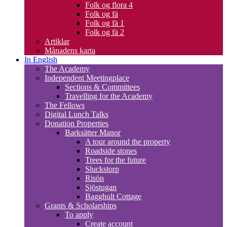
Folk og flora 4
Folk og fä
Folk og fä 1
Folk og fä 2
Artiklar
Månadens karta
In English
The Academy
Independent Meetingplace
Sections & Committees
Travelling for the Academy
The Fellows
Digital Lunch Talks
Donation Properties
Barksätter Manor
A tour around the property
Roadside stones
Trees for the future
Sluckstorp
Risön
Sjöstugan
Bagghult Cottage
Grants & Scholarships
To apply
Create account