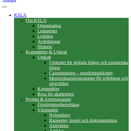
KSLA
Om KSLA
Organisation
Ledamöter
Ledning
Avdelningar
Historia
Kommittéer & Utskott
Utskott
Utskottet för globala frågor och europeiska
frågor
Caseutmaning – ungdomsutskottet
Mentorskapsprogrammet för reflektion och
utveckling
Kommittéer
Resa för akademien
Projekt & Arbetsgrupper
Försörjningsberedskap
Växtnoden
Nyhetsbrev
Rapporter, inspel och dokumentation
Aktiviteter
Artiklar