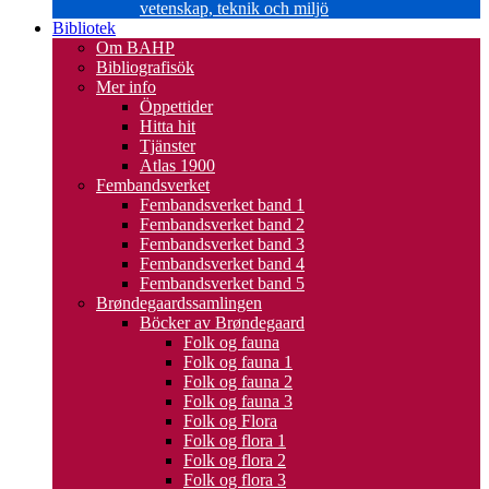
vetenskap, teknik och miljö
Bibliotek
Om BAHP
Bibliografisök
Mer info
Öppettider
Hitta hit
Tjänster
Atlas 1900
Fembandsverket
Fembandsverket band 1
Fembandsverket band 2
Fembandsverket band 3
Fembandsverket band 4
Fembandsverket band 5
Brøndegaardssamlingen
Böcker av Brøndegaard
Folk og fauna
Folk og fauna 1
Folk og fauna 2
Folk og fauna 3
Folk og Flora
Folk og flora 1
Folk og flora 2
Folk og flora 3