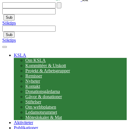
Sub
Söktips
Sub
Söktips
KSLA
Om KSLA
Kommittéer & Utskott
Projekt & Arbetsgrupper
Remisser
Nyheter
Kontakt
Donationsgårdarna
Gåvor & donationer
Stiftelser
Om webbplatsen
Ledamotsrummet
Möteslokaler & Mat
Aktiviteter
Publikationer