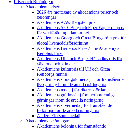
Priser och Belöningar
Akademiens priser
2026 års mottagare av akademiens priser och
belöningar
Akademiens A.W. Bergsten pris
Akademiens S.O. Berg och Fajer Fajersson pris
för växtförädling i lantbruket
Akademiens Georg och Greta Borgström pris för
global livsmedelsförsörjning
Akademiens Bertebos Prize / The Academy’s
Bertebos Prize
Akademiens Ulla och Birger Håstadius pris för
växterna och klimatet
Akademiens kulturpris till Ulf och Greta
Renborgs minne
Akademiens stora guldmedalj – för framstående
livsgärning inom de areella näringarna
Akademiens medalj för rikare skördar
Akademiens guldmedalj för utomordentliga
gärningar inom de areella näringarna
Akademiens silvermedalj för framstående
förkämpe för de areella näringarna
Anders Elofsons medalj
Akademiens belöningar
Akademiens belöning för framstående