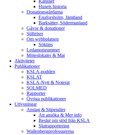
Kansliet
Husets historia
Donationsgårdarna
Enaforsholm, Jämtland
Barksätter, Södermanland
Gåvor & donationer
Stiftelser
Om webbplatsen
Söktips
Ledamotsrummet
Möteslokaler & Mat
Aktiviteter
Publikationer
KSLA-podden
KSLAT
KSLA-Nytt & Noterat
SOLMED
Rapporter
Övriga publikationer
Utlysningar
Anslag & Stipendier
Att ansöka & Mer info
Beslut om stöd från KSLA
Slutrapportering
Wallenbergprofessurerna