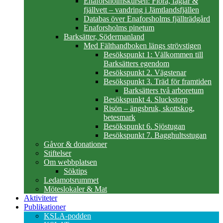
Enaforsholmskursen: Flora, fåglar &
fjällvett – vandring i Jämtlandsfjällen
Databas över Enaforsholms fjällträdgård
Enaforsholms pinetum
Barksätter, Södermanland
Med Fälthandboken längs strövstigen
Besökspunkt 1: Välkommen till
Barksätters egendom
Besökspunkt 2. Vägstenar
Besökspunkt 3. Träd för framtiden
Barksätters två arboretum
Besökspunkt 4. Sluckstorp
Risön – ängsbruk, skottskog,
betesmark
Besökspunkt 6. Sjöstugan
Besökspunkt 7. Bagghultsstugan
Gåvor & donationer
Stiftelser
Om webbplatsen
Söktips
Ledamotsrummet
Möteslokaler & Mat
Aktiviteter
Publikationer
KSLA-podden