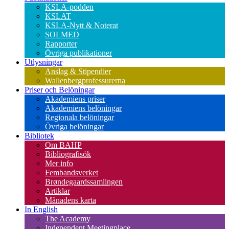
KSLA-podden
KSLAT
KSLA-Nytt & Noterat
SOLMED
Rapporter
Övriga publikationer
Utlysningar
Anslag & Stipendier
Wallenbergprofessurerna
Priser och Belöningar
Akademiens priser
Akademiens belöningar
Regionala belöningar
Övriga belöningar
Bibliotek
Om BAHP
Bibliografisök
Mer info
Fembandsverket
Brøndegaardssamlingen
Artiklar
Månadens karta
In English
The Academy
Independent Meetingplace