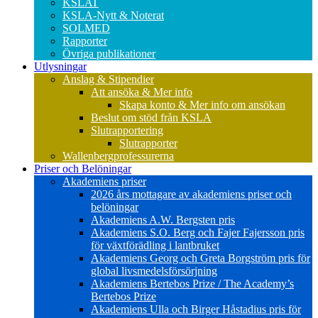
KSLAT
KSLA-Nytt & Noterat
SOLMED
Rapporter
Övriga publikationer
Utlysningar
Anslag & Stipendier
Att ansöka & Mer info
Skapa konto & Mer info om ansökan
Beslut om stöd från KSLA
Slutrapportering
Slutrapporter
Wallenbergprofessurerna
Priser och Belöningar
Akademiens priser
2026 års mottagare av akademiens priser och
belöningar
Akademiens A.W. Bergsten pris
Akademiens S.O. Berg och Fajer Fajersson pris
för växtförädling i lantbruket
Akademiens Georg och Greta Borgström pris för
global livsmedelsförsörjning
Akademiens Bertebos Prize / The Academy’s
Bertebos Prize
Akademiens Ulla och Birger Håstadius pris för