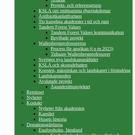
Projekt- och referensgrupp
KSLA om smittsamma djursjukdomar
Antibiotikaplattformen
Tio kungliga akademier i tid och rum
Tandem Forest Values
Tandem Forest Values kommunikation
Beviljade projekt
Wallenbergprofessurerna
Process för ansökan (t o m 2023)
Tidigare Wallenbergprofessorer
Sveriges nya landskapsmåltider
KSLA och skogsdebatten
Konsten, människan och landskapet i förändring
Landskapsnoden
Avslutade projekt
Äganderättsprojektet
Remisser
Nyheter
Kontakt
Nyheter från akademien
Kansliet
Husets historia
Donationsgårdarna
Enaforsholm, Jämtland