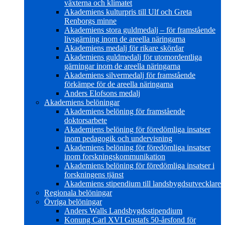
växterna och klimatet
Akademiens kulturpris till Ulf och Greta
Renborgs minne
Akademiens stora guldmedalj – för framstående
livsgärning inom de areella näringarna
Akademiens medalj för rikare skördar
Akademiens guldmedalj för utomordentliga
gärningar inom de areella näringarna
Akademiens silvermedalj för framstående
förkämpe för de areella näringarna
Anders Elofsons medalj
Akademiens belöningar
Akademiens belöning för framstående
doktorsarbete
Akademiens belöning för föredömliga insatser
inom pedagogik och undervisning
Akademiens belöning för föredömliga insatser
inom forskningskommunikation
Akademiens belöning för föredömliga insatser i
forskningens tjänst
Akademiens stipendium till landsbygdsutvecklare
Regionala belöningar
Övriga belöningar
Anders Walls Landsbygdsstipendium
Konung Carl XVI Gustafs 50-årsfond för