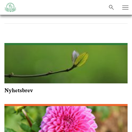
sök
sök
Nyhetsbrev