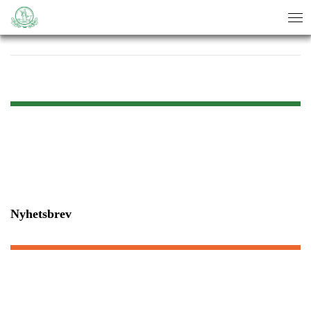
sök
sök
Nyhetsbrev