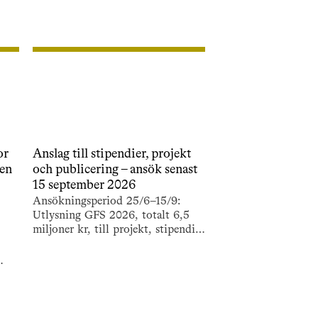
or
Anslag till stipendier, projekt
ten
och publicering – ansök senast
15 september 2026
Ansökningsperiod 25/6–15/9:
Utlysning GFS 2026, totalt 6,5
miljoner kr, till projekt, stipendier
och resestipendier samt
bokprojekt och populär
publicering.
tten