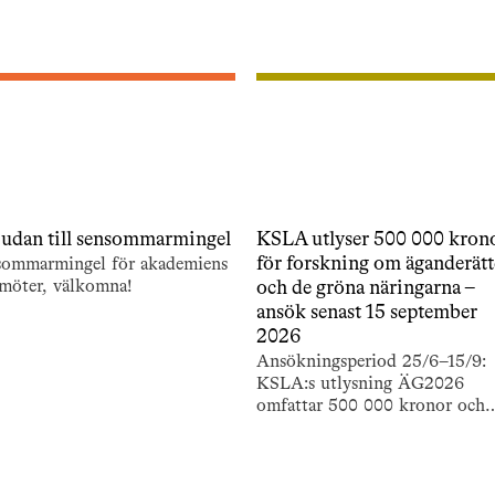
judan till sensommarmingel
KSLA utlyser 500 000 kron
för forskning om äganderät
sommarmingel för akademiens
möter, välkomna!
och de gröna näringarna –
ansök senast 15 september
2026
Ansökningsperiod 25/6–15/9:
KSLA:s utlysning ÄG2026
omfattar 500 000 kronor och
stödjer forskning om äganderä
och de gröna näringarna.