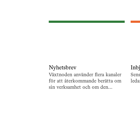
Nyhetsbrev
Inb
Växtnoden använder flera kanaler
Sen
för att återkommande berätta om
leda
sin verksamhet och om den
utveckling som pågår. En är de
återkommande nyhetsbreven. För
att…