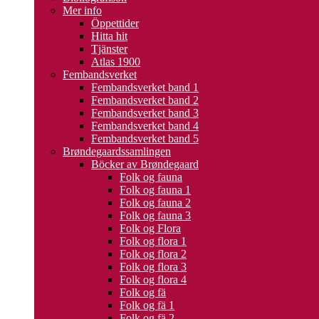
Mer info
Öppettider
Hitta hit
Tjänster
Atlas 1900
Fembandsverket
Fembandsverket band 1
Fembandsverket band 2
Fembandsverket band 3
Fembandsverket band 4
Fembandsverket band 5
Brøndegaardssamlingen
Böcker av Brøndegaard
Folk og fauna
Folk og fauna 1
Folk og fauna 2
Folk og fauna 3
Folk og Flora
Folk og flora 1
Folk og flora 2
Folk og flora 3
Folk og flora 4
Folk og fä
Folk og fä 1
Folk og fä 2