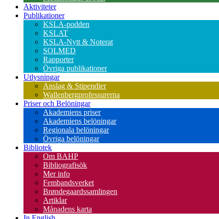
Aktiviteter
Publikationer
KSLA-podden
KSLAT
KSLA-Nytt & Noterat
SOLMED
Rapporter
Övriga publikationer
Utlysningar
Anslag & Stipendier
Wallenbergprofessurerna
Priser och Belöningar
Akademiens priser
Akademiens belöningar
Regionala belöningar
Övriga belöningar
Bibliotek
Om BAHP
Bibliografisök
Mer info
Fembandsverket
Brøndegaardssamlingen
Artiklar
Månadens karta
In English