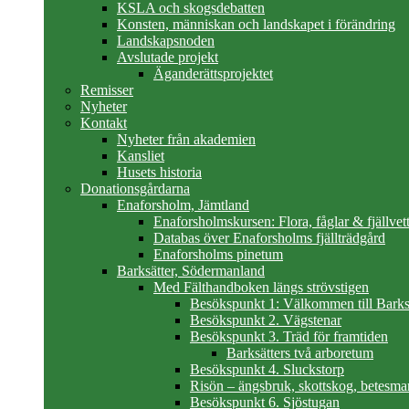
KSLA och skogsdebatten
Konsten, människan och landskapet i förändring
Landskapsnoden
Avslutade projekt
Äganderättsprojektet
Remisser
Nyheter
Kontakt
Nyheter från akademien
Kansliet
Husets historia
Donationsgårdarna
Enaforsholm, Jämtland
Enaforsholmskursen: Flora, fåglar & fjällvett
Databas över Enaforsholms fjällträdgård
Enaforsholms pinetum
Barksätter, Södermanland
Med Fälthandboken längs strövstigen
Besökspunkt 1: Välkommen till Barks
Besökspunkt 2. Vägstenar
Besökspunkt 3. Träd för framtiden
Barksätters två arboretum
Besökspunkt 4. Sluckstorp
Risön – ängsbruk, skottskog, betesma
Besökspunkt 6. Sjöstugan