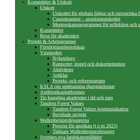
Kommittéer & Utskott
Utskott
Utskottet för globala frågor och europeiska 
Caseutmaning – ungdomsutskottet
Mentorskapsprogrammet för reflektion och u
Kommittéer
Resa för akademien
Projekt & Arbetsgrupper
Försörjningsberedskap
Växtnoden
Nyhetsbrev
Rapporter, inspel och dokumentation
Aktiviteter
Artiklar
Projekt- och referensgrupp
KSLA om smittsamma djursjukdomar
Antibiotikaplattformen
Tio kungliga akademier i tid och rum
Tandem Forest Values
Tandem Forest Values kommunikation
Beviljade projekt
Wallenbergprofessurerna
Process för ansökan (t o m 2023)
Tidigare Wallenbergprofessorer
Sveriges nya landskapsmåltider