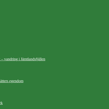
 – vandring i Jämtlandsfjällen
ätters egendom
rk