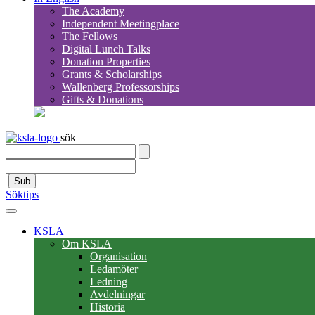
The Academy
Independent Meetingplace
The Fellows
Digital Lunch Talks
Donation Properties
Grants & Scholarships
Wallenberg Professorships
Gifts & Donations
sök
Sub
Söktips
KSLA
Om KSLA
Organisation
Ledamöter
Ledning
Avdelningar
Historia