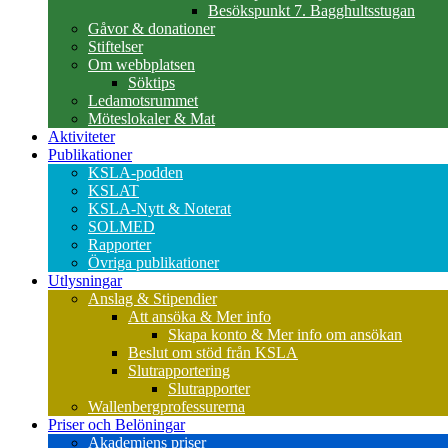
Besökspunkt 7. Bagghultsstugan
Gåvor & donationer
Stiftelser
Om webbplatsen
Söktips
Ledamotsrummet
Möteslokaler & Mat
Aktiviteter
Publikationer
KSLA-podden
KSLAT
KSLA-Nytt & Noterat
SOLMED
Rapporter
Övriga publikationer
Utlysningar
Anslag & Stipendier
Att ansöka & Mer info
Skapa konto & Mer info om ansökan
Beslut om stöd från KSLA
Slutrapportering
Slutrapporter
Wallenbergprofessurerna
Priser och Belöningar
Akademiens priser