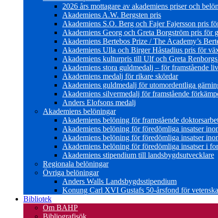
2026 års mottagare av akademiens priser och belö
Akademiens A.W. Bergsten pris
Akademiens S.O. Berg och Fajer Fajersson pris för 
Akademiens Georg och Greta Borgström pris för gl
Akademiens Bertebos Prize / The Academy’s Bert
Akademiens Ulla och Birger Håstadius pris för väx
Akademiens kulturpris till Ulf och Greta Renborg
Akademiens stora guldmedalj – för framstående liv
Akademiens medalj för rikare skördar
Akademiens guldmedalj för utomordentliga gärning
Akademiens silvermedalj för framstående förkämpe 
Anders Elofsons medalj
Akademiens belöningar
Akademiens belöning för framstående doktorsarbe
Akademiens belöning för föredömliga insatser in
Akademiens belöning för föredömliga insatser in
Akademiens belöning för föredömliga insatser i for
Akademiens stipendium till landsbygdsutvecklare
Regionala belöningar
Övriga belöningar
Anders Walls Landsbygdsstipendium
Konung Carl XVI Gustafs 50-årsfond för vetenskap
Bibliotek
Om BAHP
Bibliografisök