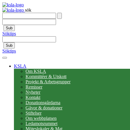
sök
Sub
Söktips
Sub
Söktips
KSLA
Om KSLA
Kommittéer & Utskott
Projekt & Arbetsgrupper
Remisser
Nyheter
Kontakt
Donationsgårdarna
Gåvor & donationer
Stiftelser
Om webbplatsen
Ledamotsrummet
Möteslokaler & Mat