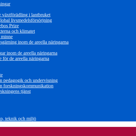
ningar
växtförädling i lantbruket
obal livsmedelsförsörjning
ebos Prize
terna och klimatet
s minne
sgärning inom de areella näringarna
ar inom de areella näringarna
för de areella näringarna
te
om pedagogik och undervisning
om forskningskommunikation
skningens tjänst
, teknik och miljö