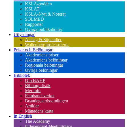
KSLA-podden
KSLAT
KSLA-Nytt & Noterat
SOLMED
Rapporter
Övriga publikationer
Utlysningar
Anslag & Stipendier
Wallenbergprofessurerna
Priser och Belöningar
Akademiens priser
Akademiens belöningar
Regionala belöningar
Övriga belöningar
Bibliotek
Om BAHP
Bibliografisök
Mer info
Fembandsverket
Brøndegaardssamlingen
Artiklar
Månadens karta
In English
The Academy
Independent Meetingplace