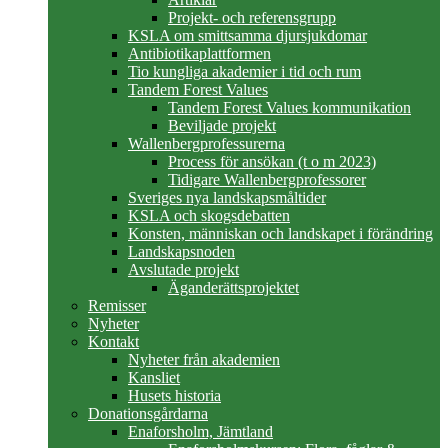
Projekt- och referensgrupp
KSLA om smittsamma djursjukdomar
Antibiotikaplattformen
Tio kungliga akademier i tid och rum
Tandem Forest Values
Tandem Forest Values kommunikation
Beviljade projekt
Wallenbergprofessurerna
Process för ansökan (t o m 2023)
Tidigare Wallenbergprofessorer
Sveriges nya landskapsmåltider
KSLA och skogsdebatten
Konsten, människan och landskapet i förändring
Landskapsnoden
Avslutade projekt
Äganderättsprojektet
Remisser
Nyheter
Kontakt
Nyheter från akademien
Kansliet
Husets historia
Donationsgårdarna
Enaforsholm, Jämtland