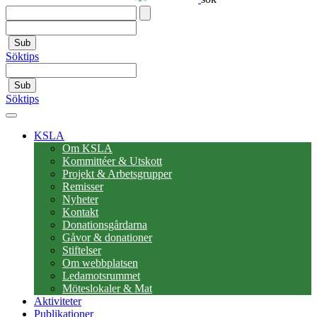
Sub
Söktips
Sub
Söktips
KSLA
Om KSLA
Kommittéer & Utskott
Projekt & Arbetsgrupper
Remisser
Nyheter
Kontakt
Donationsgårdarna
Gåvor & donationer
Stiftelser
Om webbplatsen
Ledamotsrummet
Möteslokaler & Mat
Aktiviteter
Publikationer