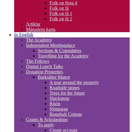
Folk og flora 4
Folk og fä
Folk og fä 1
Folk og fä 2
Artiklar
Månadens karta
In English
The Academy
Independent Meetingplace
Sections & Committees
Travelling for the Academy
The Fellows
Digital Lunch Talks
Donation Properties
Barksätter Manor
A tour around the property
Roadside stones
Trees for the future
Sluckstorp
Risön
Sjöstugan
Bagghult Cottage
Grants & Scholarships
To apply
Create account