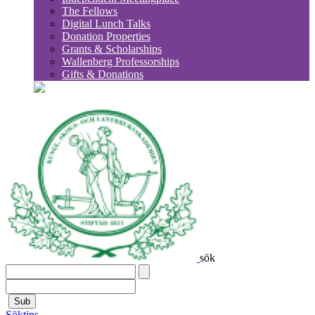
The Fellows
Digital Lunch Talks
Donation Properties
Grants & Scholarships
Wallenberg Professorships
Gifts & Donations
sök
Sub
Söktips