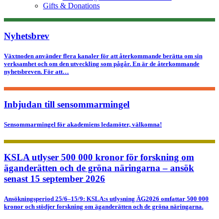
Gifts & Donations
Nyhetsbrev
Växtnoden använder flera kanaler för att återkommande berätta om sin
verksamhet och om den utveckling som pågår. En är de återkommande
nyhetsbreven. För att…
Inbjudan till sensommarmingel
Sensommarmingel för akademiens ledamöter, välkomna!
KSLA utlyser 500 000 kronor för forskning om
äganderätten och de gröna näringarna – ansök
senast 15 september 2026
Ansökningsperiod 25/6–15/9: KSLA:s utlysning ÄG2026 omfattar 500 000
kronor och stödjer forskning om äganderätten och de gröna näringarna.