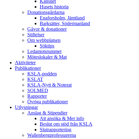
Kansliet
Husets historia
Donationsgårdarna
Enaforsholm, Jämtland
Barksätter, Södermanland
Gåvor & donationer
Stiftelser
Om webbplatsen
Söktips
Ledamotsrummet
Möteslokaler & Mat
Aktiviteter
Publikationer
KSLA-podden
KSLAT
KSLA-Nytt & Noterat
SOLMED
Rapporter
Övriga publikationer
Utlysningar
Anslag & Stipendier
Att ansöka & Mer info
Beslut om stöd från KSLA
Slutrapportering
Wallenbergprofessurerna