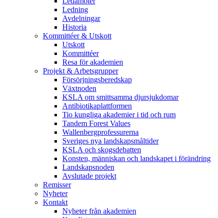
Ledamöter
Ledning
Avdelningar
Historia
Kommittéer & Utskott
Utskott
Kommittéer
Resa för akademien
Projekt & Arbetsgrupper
Försörjningsberedskap
Växtnoden
KSLA om smittsamma djursjukdomar
Antibiotikaplattformen
Tio kungliga akademier i tid och rum
Tandem Forest Values
Wallenbergprofessurerna
Sveriges nya landskapsmåltider
KSLA och skogsdebatten
Konsten, människan och landskapet i förändring
Landskapsnoden
Avslutade projekt
Remisser
Nyheter
Kontakt
Nyheter från akademien