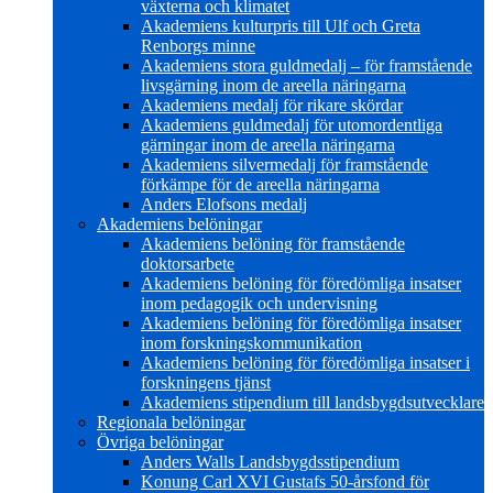
växterna och klimatet
Akademiens kulturpris till Ulf och Greta
Renborgs minne
Akademiens stora guldmedalj – för framstående
livsgärning inom de areella näringarna
Akademiens medalj för rikare skördar
Akademiens guldmedalj för utomordentliga
gärningar inom de areella näringarna
Akademiens silvermedalj för framstående
förkämpe för de areella näringarna
Anders Elofsons medalj
Akademiens belöningar
Akademiens belöning för framstående
doktorsarbete
Akademiens belöning för föredömliga insatser
inom pedagogik och undervisning
Akademiens belöning för föredömliga insatser
inom forskningskommunikation
Akademiens belöning för föredömliga insatser i
forskningens tjänst
Akademiens stipendium till landsbygdsutvecklare
Regionala belöningar
Övriga belöningar
Anders Walls Landsbygdsstipendium
Konung Carl XVI Gustafs 50-årsfond för