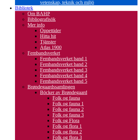
vetenskap, teknik och miljö
Bibliotek
Om BAHP
Bibliografisök
Mer info
Öppettider
Hitta hit
Tjänster
Atlas 1900
Fembandsverket
Fembandsverket band 1
Fembandsverket band 2
Fembandsverket band 3
Fembandsverket band 4
Fembandsverket band 5
Brøndegaardssamlingen
Böcker av Brøndegaard
Folk og fauna
Folk og fauna 1
Folk og fauna 2
Folk og fauna 3
Folk og Flora
Folk og flora 1
Folk og flora 2
Folk og flora 3