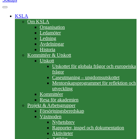
KSLA
Om KSLA
Organisation
Ledamöter
Ledning
Avdelningar
Historia
Kommittéer & Utskott
Utskott
Utskottet för globala frågor och europeiska
frågor
Caseutmaning – ungdomsutskottet
Mentorskapsprogrammet för reflektion och
utveckling
Kommittéer
Resa för akademien
Projekt & Arbetsgrupper
Försörjningsberedskap
Växtnoden
Nyhetsbrev
Rapporter, inspel och dokumentation
Aktiviteter
Artiklar