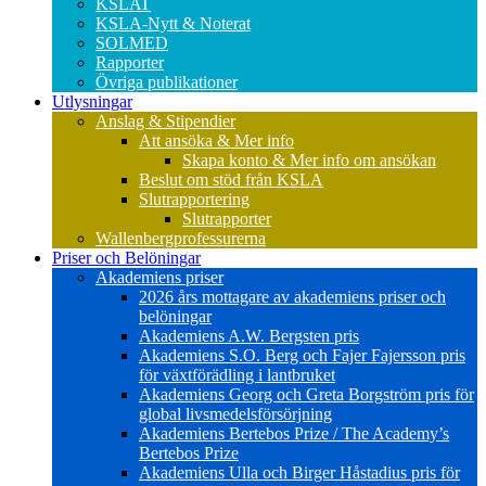
KSLAT
KSLA-Nytt & Noterat
SOLMED
Rapporter
Övriga publikationer
Utlysningar
Anslag & Stipendier
Att ansöka & Mer info
Skapa konto & Mer info om ansökan
Beslut om stöd från KSLA
Slutrapportering
Slutrapporter
Wallenbergprofessurerna
Priser och Belöningar
Akademiens priser
2026 års mottagare av akademiens priser och
belöningar
Akademiens A.W. Bergsten pris
Akademiens S.O. Berg och Fajer Fajersson pris
för växtförädling i lantbruket
Akademiens Georg och Greta Borgström pris för
global livsmedelsförsörjning
Akademiens Bertebos Prize / The Academy’s
Bertebos Prize
Akademiens Ulla och Birger Håstadius pris för