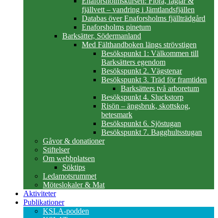
Enaforsholmskursen: Flora, fåglar &
fjällvett – vandring i Jämtlandsfjällen
Databas över Enaforsholms fjällträdgård
Enaforsholms pinetum
Barksätter, Södermanland
Med Fälthandboken längs strövstigen
Besökspunkt 1: Välkommen till
Barksätters egendom
Besökspunkt 2. Vägstenar
Besökspunkt 3. Träd för framtiden
Barksätters två arboretum
Besökspunkt 4. Sluckstorp
Risön – ängsbruk, skottskog,
betesmark
Besökspunkt 6. Sjöstugan
Besökspunkt 7. Bagghultsstugan
Gåvor & donationer
Stiftelser
Om webbplatsen
Söktips
Ledamotsrummet
Möteslokaler & Mat
Aktiviteter
Publikationer
KSLA-podden