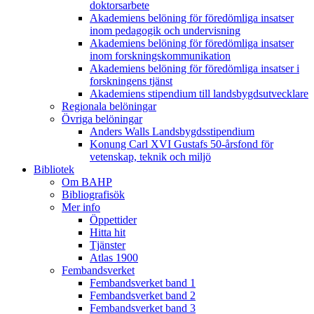
doktorsarbete
Akademiens belöning för föredömliga insatser
inom pedagogik och undervisning
Akademiens belöning för föredömliga insatser
inom forskningskommunikation
Akademiens belöning för föredömliga insatser i
forskningens tjänst
Akademiens stipendium till landsbygdsutvecklare
Regionala belöningar
Övriga belöningar
Anders Walls Landsbygdsstipendium
Konung Carl XVI Gustafs 50-årsfond för
vetenskap, teknik och miljö
Bibliotek
Om BAHP
Bibliografisök
Mer info
Öppettider
Hitta hit
Tjänster
Atlas 1900
Fembandsverket
Fembandsverket band 1
Fembandsverket band 2
Fembandsverket band 3