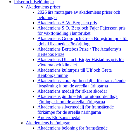
Priser och Belöningar
Akademiens priser
2026 års mottagare av akademiens priser och
belöningar
Akademiens A.W. Bergsten pris
Akademiens S.O. Berg och Fajer Fajersson pris
för växtförädling i lantbruket
Akademiens Georg och Greta Borgström pris för
global livsmedelsförsörjning
Akademiens Bertebos Prize / The Academy’s
Bertebos Prize
Akademiens Ulla och Birger Håstadius pris för
växterna och klimatet
Akademiens kulturpris till Ulf och Greta
Renborgs minne
Akademiens stora guldmedalj – för framstående
livsgärning inom de areella näringarna
Akademiens medalj för rikare skördar
Akademiens guldmedalj för utomordentliga
gärningar inom de areella näringarna
Akademiens silvermedalj för framstående
förkämpe för de areella näringarna
Anders Elofsons medalj
Akademiens belöningar
Akademiens belöning för framstående