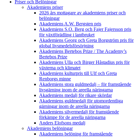
Priser och Belöningar
Akademiens priser
2026 års mottagare av akademiens priser och
belöningar
Akademiens A.W. Bergsten pris
Akademiens S.O. Berg och Fajer Fajersson pris
för växtförädling i lantbruket
Akademiens Georg och Greta Borgström pris för
global livsmedelsförsörjning
Akademiens Bertebos Prize / The Academy’s
Bertebos Prize
Akademiens Ulla och Birger Håstadius pris för
växterna och klimatet
Akademiens kulturpris till Ulf och Greta
Renborgs minne
Akademiens stora guldmedalj – för framstående
livsgärning inom de areella näringarna
Akademiens medalj för rikare skördar
Akademiens guldmedalj för utomordentliga
gärningar inom de areella näringarna
Akademiens silvermedalj för framstående
förkämpe för de areella näringarna
Anders Elofsons medalj
Akademiens belöningar
Akademiens belöning för framstående