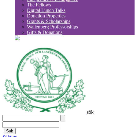
The Fellows
Digital Lunch Talks
Donation Properties
Grants & Scholarships
Wallenberg Professorships
Gifts & Donations
sök
Sub
Söktips