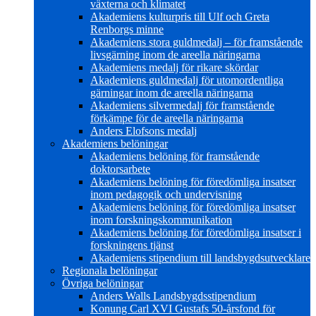
växterna och klimatet
Akademiens kulturpris till Ulf och Greta
Renborgs minne
Akademiens stora guldmedalj – för framstående
livsgärning inom de areella näringarna
Akademiens medalj för rikare skördar
Akademiens guldmedalj för utomordentliga
gärningar inom de areella näringarna
Akademiens silvermedalj för framstående
förkämpe för de areella näringarna
Anders Elofsons medalj
Akademiens belöningar
Akademiens belöning för framstående
doktorsarbete
Akademiens belöning för föredömliga insatser
inom pedagogik och undervisning
Akademiens belöning för föredömliga insatser
inom forskningskommunikation
Akademiens belöning för föredömliga insatser i
forskningens tjänst
Akademiens stipendium till landsbygdsutvecklare
Regionala belöningar
Övriga belöningar
Anders Walls Landsbygdsstipendium
Konung Carl XVI Gustafs 50-årsfond för