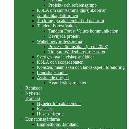
Projekt- och referensgrupp
KSLA om smittsamma djursjukdomar
Antibiotikaplattformen
Tio kungliga akademier i tid och rum
Tandem Forest Values
Tandem Forest Values kommunikation
Beviljade projekt
Wallenbergprofessurerna
Process för ansökan (t o m 2023)
Tidigare Wallenbergprofessorer
Sveriges nya landskapsmåltider
KSLA och skogsdebatten
Konsten, människan och landskapet i förändring
Landskapsnoden
Avslutade projekt
Äganderättsprojektet
Remisser
Nyheter
Kontakt
Nyheter från akademien
Kansliet
Husets historia
Donationsgårdarna
Enaforsholm, Jämtland