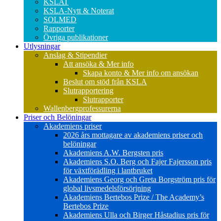
KSLAT
KSLA-Nytt & Noterat
SOLMED
Rapporter
Övriga publikationer
Utlysningar
Anslag & Stipendier
Att ansöka & Mer info
Skapa konto & Mer info om ansökan
Beslut om stöd från KSLA
Slutrapportering
Slutrapporter
Wallenbergprofessurerna
Priser och Belöningar
Akademiens priser
2026 års mottagare av akademiens priser och
belöningar
Akademiens A.W. Bergsten pris
Akademiens S.O. Berg och Fajer Fajersson pris
för växtförädling i lantbruket
Akademiens Georg och Greta Borgström pris för
global livsmedelsförsörjning
Akademiens Bertebos Prize / The Academy’s
Bertebos Prize
Akademiens Ulla och Birger Håstadius pris för