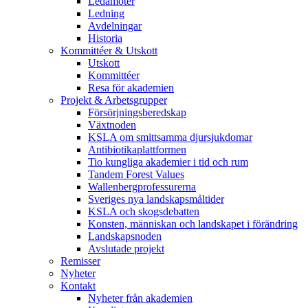
Ledamöter
Ledning
Avdelningar
Historia
Kommittéer & Utskott
Utskott
Kommittéer
Resa för akademien
Projekt & Arbetsgrupper
Försörjningsberedskap
Växtnoden
KSLA om smittsamma djursjukdomar
Antibiotikaplattformen
Tio kungliga akademier i tid och rum
Tandem Forest Values
Wallenbergprofessurerna
Sveriges nya landskapsmåltider
KSLA och skogsdebatten
Konsten, människan och landskapet i förändring
Landskapsnoden
Avslutade projekt
Remisser
Nyheter
Kontakt
Nyheter från akademien