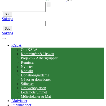
Sub
Söktips
Sub
Söktips
KSLA
Om KSLA
Kommittéer & Utskott
Projekt & Arbetsgrupper
Remisser
Nyheter
Kontakt
Donationsgårdarna
Gåvor & donationer
Stiftelser
Om webbplatsen
Ledamotsrummet
Möteslokaler & Mat
Aktiviteter
Publikationer