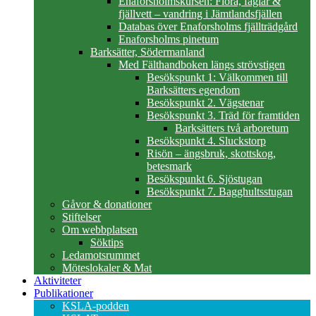
Enaforsholmskursen: Flora, fåglar &
fjällvett – vandring i Jämtlandsfjällen
Databas över Enaforsholms fjällträdgård
Enaforsholms pinetum
Barksätter, Södermanland
Med Fälthandboken längs strövstigen
Besökspunkt 1: Välkommen till
Barksätters egendom
Besökspunkt 2. Vägstenar
Besökspunkt 3. Träd för framtiden
Barksätters två arboretum
Besökspunkt 4. Sluckstorp
Risön – ängsbruk, skottskog,
betesmark
Besökspunkt 6. Sjöstugan
Besökspunkt 7. Bagghultsstugan
Gåvor & donationer
Stiftelser
Om webbplatsen
Söktips
Ledamotsrummet
Möteslokaler & Mat
Aktiviteter
Publikationer
KSLA-podden