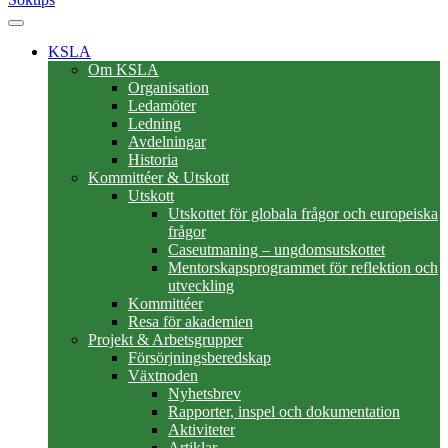
KSLA
Om KSLA
Organisation
Ledamöter
Ledning
Avdelningar
Historia
Kommittéer & Utskott
Utskott
Utskottet för globala frågor och europeiska
frågor
Caseutmaning – ungdomsutskottet
Mentorskapsprogrammet för reflektion och
utveckling
Kommittéer
Resa för akademien
Projekt & Arbetsgrupper
Försörjningsberedskap
Växtnoden
Nyhetsbrev
Rapporter, inspel och dokumentation
Aktiviteter
Artiklar