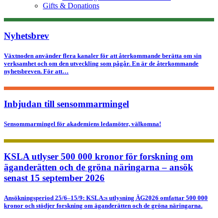
Gifts & Donations
Nyhetsbrev
Växtnoden använder flera kanaler för att återkommande berätta om sin
verksamhet och om den utveckling som pågår. En är de återkommande
nyhetsbreven. För att…
Inbjudan till sensommarmingel
Sensommarmingel för akademiens ledamöter, välkomna!
KSLA utlyser 500 000 kronor för forskning om
äganderätten och de gröna näringarna – ansök
senast 15 september 2026
Ansökningsperiod 25/6–15/9: KSLA:s utlysning ÄG2026 omfattar 500 000
kronor och stödjer forskning om äganderätten och de gröna näringarna.