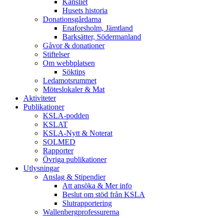
Kansliet
Husets historia
Donationsgårdarna
Enaforsholm, Jämtland
Barksätter, Södermanland
Gåvor & donationer
Stiftelser
Om webbplatsen
Söktips
Ledamotsrummet
Möteslokaler & Mat
Aktiviteter
Publikationer
KSLA-podden
KSLAT
KSLA-Nytt & Noterat
SOLMED
Rapporter
Övriga publikationer
Utlysningar
Anslag & Stipendier
Att ansöka & Mer info
Beslut om stöd från KSLA
Slutrapportering
Wallenbergprofessurerna