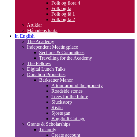
Folk og flora 4
Folk og fä
Folk og fä 1
Folk og fä 2
Artiklar
Månadens karta
In English
The Academy
Independent Meetingplace
Sections & Committees
Travelling for the Academy
The Fellows
Digital Lunch Talks
Donation Properties
Barksätter Manor
A tour around the property
Roadside stones
Trees for the future
Sluckstorp
Risön
Sjöstugan
Bagghult Cottage
Grants & Scholarships
To apply
Create account