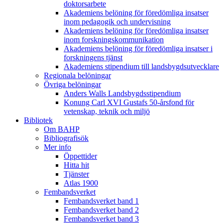
doktorsarbete
Akademiens belöning för föredömliga insatser
inom pedagogik och undervisning
Akademiens belöning för föredömliga insatser
inom forskningskommunikation
Akademiens belöning för föredömliga insatser i
forskningens tjänst
Akademiens stipendium till landsbygdsutvecklare
Regionala belöningar
Övriga belöningar
Anders Walls Landsbygdsstipendium
Konung Carl XVI Gustafs 50-årsfond för
vetenskap, teknik och miljö
Bibliotek
Om BAHP
Bibliografisök
Mer info
Öppettider
Hitta hit
Tjänster
Atlas 1900
Fembandsverket
Fembandsverket band 1
Fembandsverket band 2
Fembandsverket band 3