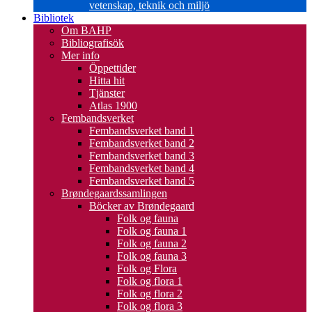
vetenskap, teknik och miljö
Bibliotek
Om BAHP
Bibliografisök
Mer info
Öppettider
Hitta hit
Tjänster
Atlas 1900
Fembandsverket
Fembandsverket band 1
Fembandsverket band 2
Fembandsverket band 3
Fembandsverket band 4
Fembandsverket band 5
Brøndegaardssamlingen
Böcker av Brøndegaard
Folk og fauna
Folk og fauna 1
Folk og fauna 2
Folk og fauna 3
Folk og Flora
Folk og flora 1
Folk og flora 2
Folk og flora 3