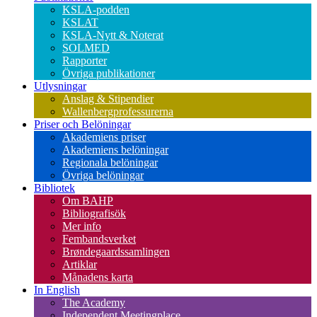
KSLA-podden
KSLAT
KSLA-Nytt & Noterat
SOLMED
Rapporter
Övriga publikationer
Utlysningar
Anslag & Stipendier
Wallenbergprofessurerna
Priser och Belöningar
Akademiens priser
Akademiens belöningar
Regionala belöningar
Övriga belöningar
Bibliotek
Om BAHP
Bibliografisök
Mer info
Fembandsverket
Brøndegaardssamlingen
Artiklar
Månadens karta
In English
The Academy
Independent Meetingplace