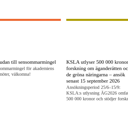
judan till sensommarmingel
KSLA utlyser 500 000 kronor
forskning om äganderätten o
ommarmingel för akademiens
möter, välkomna!
de gröna näringarna – ansök
senast 15 september 2026
Ansökningsperiod 25/6–15/9:
KSLA:s utlysning ÄG2026 omfat
500 000 kronor och stödjer forsk
om äganderätten och de gröna
näringarna.