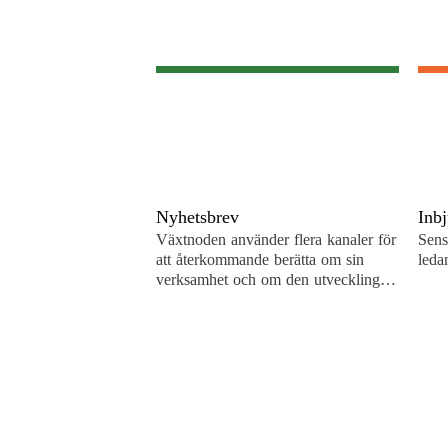
Nyhetsbrev
Inb
Växtnoden använder flera kanaler för
Sens
att återkommande berätta om sin
leda
verksamhet och om den utveckling
som pågår. En är de återkommande
nyhetsbreven. För att…