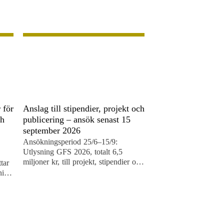
 för
Anslag till stipendier, projekt och
ch
publicering – ansök senast 15
september 2026
Ansökningsperiod 25/6–15/9:
Utlysning GFS 2026, totalt 6,5
miljoner kr, till projekt, stipendier och
tar
resestipendier samt bokprojekt och
ning
populär publicering.