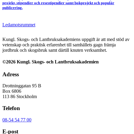
projekt, stipendier och resestipendier samt bokprojekt och populär
publicering.
Ledamotsrummet
Kungl. Skogs- och Lantbruksakademiens uppgift är att med stöd av
vetenskap och praktisk erfarenhet till samhällets gagn främja
jordbruk och skogsbruk samt därtill knuten verksamhet.
©2026 Kungl. Skogs- och Lantbruksakademien
Adress
Drottninggatan 95 B
Box 6806
113 86 Stockholm
Telefon
08-54 54 77 00
E-post