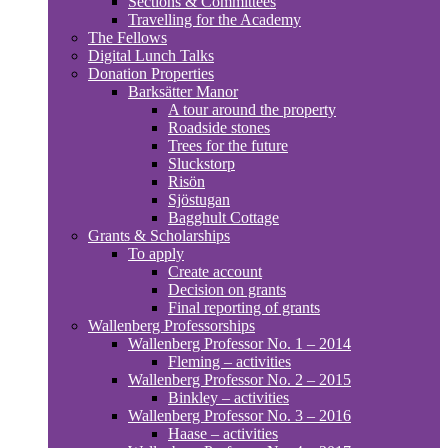
Sections & Committees
Travelling for the Academy
The Fellows
Digital Lunch Talks
Donation Properties
Barksätter Manor
A tour around the property
Roadside stones
Trees for the future
Sluckstorp
Risön
Sjöstugan
Bagghult Cottage
Grants & Scholarships
To apply
Create account
Decision on grants
Final reporting of grants
Wallenberg Professorships
Wallenberg Professor No. 1 – 2014
Fleming – activities
Wallenberg Professor No. 2 – 2015
Binkley – activities
Wallenberg Professor No. 3 – 2016
Haase – activities