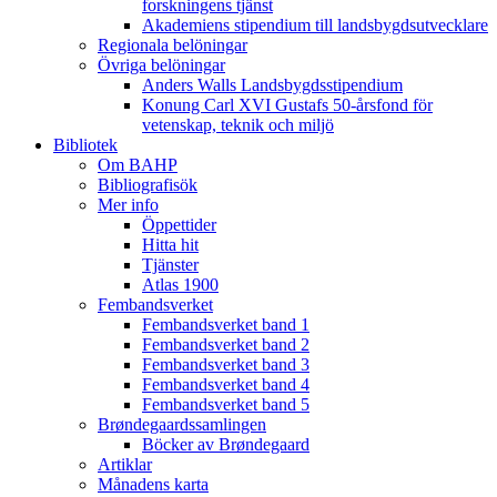
forskningens tjänst
Akademiens stipendium till landsbygdsutvecklare
Regionala belöningar
Övriga belöningar
Anders Walls Landsbygdsstipendium
Konung Carl XVI Gustafs 50-årsfond för
vetenskap, teknik och miljö
Bibliotek
Om BAHP
Bibliografisök
Mer info
Öppettider
Hitta hit
Tjänster
Atlas 1900
Fembandsverket
Fembandsverket band 1
Fembandsverket band 2
Fembandsverket band 3
Fembandsverket band 4
Fembandsverket band 5
Brøndegaardssamlingen
Böcker av Brøndegaard
Artiklar
Månadens karta