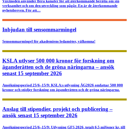
Växtnoden använder flera kanaler för att återkommande berätta om sin
verksamhet och om den utveckling som pågår. En är de återkommande
nyhetsbreven. För att…
Inbjudan till sensommarmingel
Sensommarmingel för akademiens ledamöter, välkomna!
KSLA utlyser 500 000 kronor för forskning om
äganderätten och de gröna näringarna – ansök
senast 15 september 2026
Ansökningsperiod 25/6–15/9: KSLA:s utlysning ÄG2026 omfattar 500 000
kronor och stödjer forskning om äganderätten och de gröna näringarna.
Anslag till stipendier, projekt och publicering –
ansök senast 15 september 2026
Ansökningsperiod 25/6–15/9: Utlysning GFS 2026, totalt 6,5 miljoner kr, till