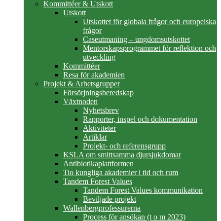
Kommittéer & Utskott
Utskott
Utskottet för globala frågor och europeiska
frågor
Caseutmaning – ungdomsutskottet
Mentorskapsprogrammet för reflektion och
utveckling
Kommittéer
Resa för akademien
Projekt & Arbetsgrupper
Försörjningsberedskap
Växtnoden
Nyhetsbrev
Rapporter, inspel och dokumentation
Aktiviteter
Artiklar
Projekt- och referensgrupp
KSLA om smittsamma djursjukdomar
Antibiotikaplattformen
Tio kungliga akademier i tid och rum
Tandem Forest Values
Tandem Forest Values kommunikation
Beviljade projekt
Wallenbergprofessurerna
Process för ansökan (t o m 2023)