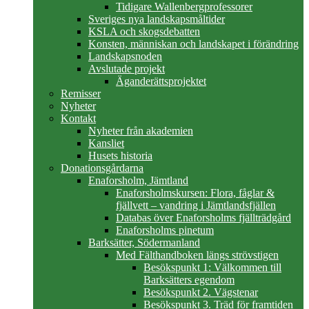
Tidigare Wallenbergprofessorer
Sveriges nya landskapsmåltider
KSLA och skogsdebatten
Konsten, människan och landskapet i förändring
Landskapsnoden
Avslutade projekt
Äganderättsprojektet
Remisser
Nyheter
Kontakt
Nyheter från akademien
Kansliet
Husets historia
Donationsgårdarna
Enaforsholm, Jämtland
Enaforsholmskursen: Flora, fåglar &
fjällvett – vandring i Jämtlandsfjällen
Databas över Enaforsholms fjällträdgård
Enaforsholms pinetum
Barksätter, Södermanland
Med Fälthandboken längs strövstigen
Besökspunkt 1: Välkommen till
Barksätters egendom
Besökspunkt 2. Vägstenar
Besökspunkt 3. Träd för framtiden