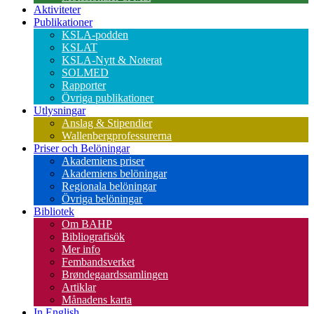
Aktiviteter
Publikationer
KSLA-podden
KSLAT
KSLA-Nytt & Noterat
SOLMED
Rapporter
Övriga publikationer
Utlysningar
Anslag & Stipendier
Wallenbergprofessurerna
Priser och Belöningar
Akademiens priser
Akademiens belöningar
Regionala belöningar
Övriga belöningar
Bibliotek
Om BAHP
Bibliografisök
Mer info
Fembandsverket
Brøndegaardssamlingen
Artiklar
Månadens karta
In English