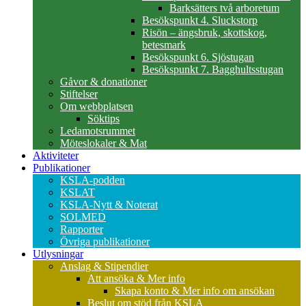
Barksätters två arboretum
Besökspunkt 4. Sluckstorp
Risön – ängsbruk, skottskog,
betesmark
Besökspunkt 6. Sjöstugan
Besökspunkt 7. Bagghultsstugan
Gåvor & donationer
Stiftelser
Om webbplatsen
Söktips
Ledamotsrummet
Möteslokaler & Mat
Aktiviteter
Publikationer
KSLA-podden
KSLAT
KSLA-Nytt & Noterat
SOLMED
Rapporter
Övriga publikationer
Utlysningar
Anslag & Stipendier
Att ansöka & Mer info
Skapa konto & Mer info om ansökan
Beslut om stöd från KSLA