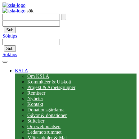
sök
Sub
Söktips
Sub
Söktips
KSLA
Om KSLA
Kommittéer & Utskott
Projekt & Arbetsgrupper
Remisser
Nyheter
Kontakt
Donationsgårdarna
Gåvor & donationer
Stiftelser
Om webbplatsen
Ledamotsrummet
Möteslokaler & Mat