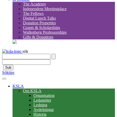
The Academy
Independent Meetingplace
The Fellows
Digital Lunch Talks
Donation Properties
Grants & Scholarships
Wallenberg Professorships
Gifts & Donations
sök
Sub
Söktips
KSLA
Om KSLA
Organisation
Ledamöter
Ledning
Avdelningar
Historia