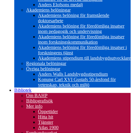
Anders Elofsons medalj
Akademiens belöningar
Akademiens belöning för framstående
doktorsarbete
Akademiens belöning för föredömliga insatser
inom pedagogik och undervisning
Akademiens belöning för föredömliga insatser
inom forskningskommunikation
Akademiens belöning för föredömliga insatser i
forskningens tjänst
Akademiens stipendium till landsbygdsutvecklare
Regionala belöningar
Övriga belöningar
Anders Walls Landsbygdsstipendium
Konung Carl XVI Gustafs 50-årsfond för
vetenskap, teknik och miljö
Bibliotek
Om BAHP
Bibliografisök
Mer info
Öppettider
Hitta hit
Tjänster
Atlas 1900
Fembandsverket