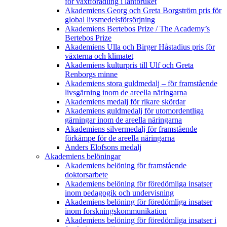
för växtförädling i lantbruket
Akademiens Georg och Greta Borgström pris för
global livsmedelsförsörjning
Akademiens Bertebos Prize / The Academy’s
Bertebos Prize
Akademiens Ulla och Birger Håstadius pris för
växterna och klimatet
Akademiens kulturpris till Ulf och Greta
Renborgs minne
Akademiens stora guldmedalj – för framstående
livsgärning inom de areella näringarna
Akademiens medalj för rikare skördar
Akademiens guldmedalj för utomordentliga
gärningar inom de areella näringarna
Akademiens silvermedalj för framstående
förkämpe för de areella näringarna
Anders Elofsons medalj
Akademiens belöningar
Akademiens belöning för framstående
doktorsarbete
Akademiens belöning för föredömliga insatser
inom pedagogik och undervisning
Akademiens belöning för föredömliga insatser
inom forskningskommunikation
Akademiens belöning för föredömliga insatser i