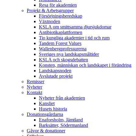
Resa för akademien
Projekt & Arbetsgrupper
Försörjningsberedskap
Växtnoden
KSLA om smittsamma djursjukdomar
Antibiotikaplattformen
Tio kungliga akademier i tid och rum
Tandem Forest Values
Wallenbergprofessurerna
Sveriges nya landskapsmåltider
KSLA och skogsdebatten
Konsten, människan och landskapet i förändring
Landskapsnoden
Avslutade projekt
Remisser
Nyheter
Kontakt
Nyheter från akademien
Kansliet
Husets historia
Donationsgårdarna
Enaforsholm, Jämtland
Barksätter, Södermanland
Gåvor & donationer