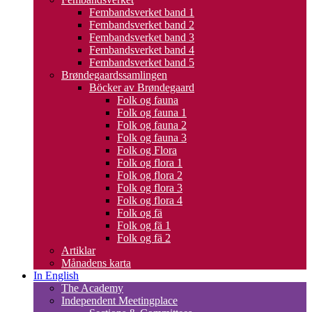
Fembandsverket band 1
Fembandsverket band 2
Fembandsverket band 3
Fembandsverket band 4
Fembandsverket band 5
Brøndegaardssamlingen
Böcker av Brøndegaard
Folk og fauna
Folk og fauna 1
Folk og fauna 2
Folk og fauna 3
Folk og Flora
Folk og flora 1
Folk og flora 2
Folk og flora 3
Folk og flora 4
Folk og fä
Folk og fä 1
Folk og fä 2
Artiklar
Månadens karta
In English
The Academy
Independent Meetingplace