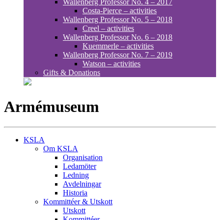
Wallenberg Professor No. 4 – 2017
Costa-Pierce – activities
Wallenberg Professor No. 5 – 2018
Creel – activities
Wallenberg Professor No. 6 – 2018
Kuemmerle – activities
Wallenberg Professor No. 7 – 2019
Watson – activities
Gifts & Donations
Armémuseum
KSLA
Om KSLA
Organisation
Ledamöter
Ledning
Avdelningar
Historia
Kommittéer & Utskott
Utskott
Kommittéer