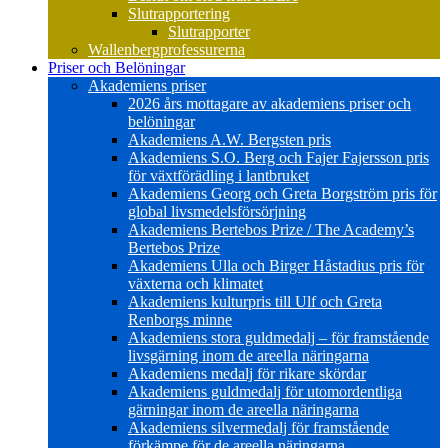
Slutrapportering
Slutrapporter
Wallenbergprofessurerna
Priser och Belöningar
Akademiens priser
2026 års mottagare av akademiens priser och
belöningar
Akademiens A.W. Bergsten pris
Akademiens S.O. Berg och Fajer Fajersson pris
för växtförädling i lantbruket
Akademiens Georg och Greta Borgström pris för
global livsmedelsförsörjning
Akademiens Bertebos Prize / The Academy’s
Bertebos Prize
Akademiens Ulla och Birger Håstadius pris för
växterna och klimatet
Akademiens kulturpris till Ulf och Greta
Renborgs minne
Akademiens stora guldmedalj – för framstående
livsgärning inom de areella näringarna
Akademiens medalj för rikare skördar
Akademiens guldmedalj för utomordentliga
gärningar inom de areella näringarna
Akademiens silvermedalj för framstående
förkämpe för de areella näringarna