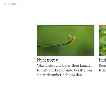
In English
Nyhetsbrev
Inb
Växtnoden använder flera kanaler
Sen
för att återkommande berätta om
leda
sin verksamhet och om den
utveckling som pågår. En är de
återkommande nyhetsbreven. För
att…