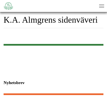
sök
sök
K.A. Almgrens sidenväveri
Nyhetsbrev