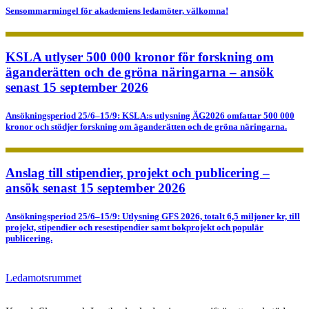
Sensommarmingel för akademiens ledamöter, välkomna!
KSLA utlyser 500 000 kronor för forskning om
äganderätten och de gröna näringarna – ansök
senast 15 september 2026
Ansökningsperiod 25/6–15/9: KSLA:s utlysning ÄG2026 omfattar 500 000
kronor och stödjer forskning om äganderätten och de gröna näringarna.
Anslag till stipendier, projekt och publicering –
ansök senast 15 september 2026
Ansökningsperiod 25/6–15/9: Utlysning GFS 2026, totalt 6,5 miljoner kr, till
projekt, stipendier och resestipendier samt bokprojekt och populär
publicering.
Ledamotsrummet