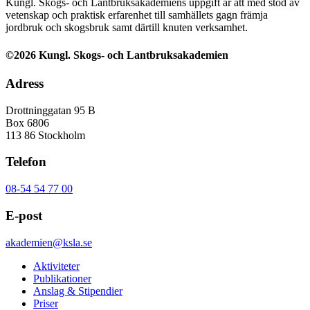
Kungl. Skogs- och Lantbruksakademiens uppgift är att med stöd av
vetenskap och praktisk erfarenhet till samhällets gagn främja
jordbruk och skogsbruk samt därtill knuten verksamhet.
©2026 Kungl. Skogs- och Lantbruksakademien
Adress
Drottninggatan 95 B
Box 6806
113 86 Stockholm
Telefon
08-54 54 77 00
E-post
akademien@ksla.se
Aktiviteter
Publikationer
Anslag & Stipendier
Priser