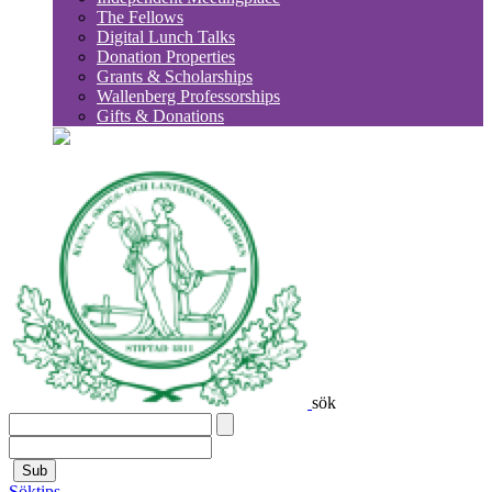
The Fellows
Digital Lunch Talks
Donation Properties
Grants & Scholarships
Wallenberg Professorships
Gifts & Donations
sök
Sub
Söktips