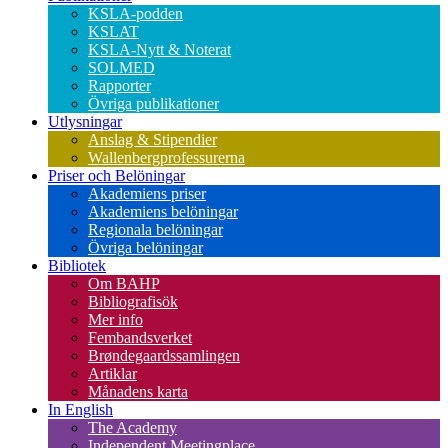
KSLA-podden
KSLAT
KSLA-Nytt & Noterat
SOLMED
Rapporter
Övriga publikationer
Utlysningar
Anslag & Stipendier
Wallenbergprofessurerna
Priser och Belöningar
Akademiens priser
Akademiens belöningar
Regionala belöningar
Övriga belöningar
Bibliotek
Om BAHP
Bibliografisök
Mer info
Fembandsverket
Brøndegaardssamlingen
Artiklar
Månadens karta
In English
The Academy
Independent Meetingplace