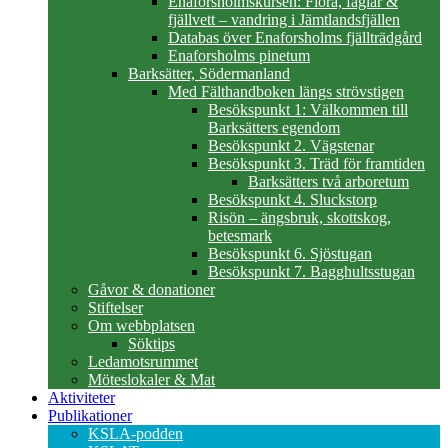
Enaforsholmskursen: Flora, fåglar &
fjällvett – vandring i Jämtlandsfjällen
Databas över Enaforsholms fjällträdgård
Enaforsholms pinetum
Barksätter, Södermanland
Med Fälthandboken längs strövstigen
Besökspunkt 1: Välkommen till
Barksätters egendom
Besökspunkt 2. Vägstenar
Besökspunkt 3. Träd för framtiden
Barksätters två arboretum
Besökspunkt 4. Sluckstorp
Risön – ängsbruk, skottskog,
betesmark
Besökspunkt 6. Sjöstugan
Besökspunkt 7. Bagghultsstugan
Gåvor & donationer
Stiftelser
Om webbplatsen
Söktips
Ledamotsrummet
Möteslokaler & Mat
Aktiviteter
Publikationer
KSLA-podden