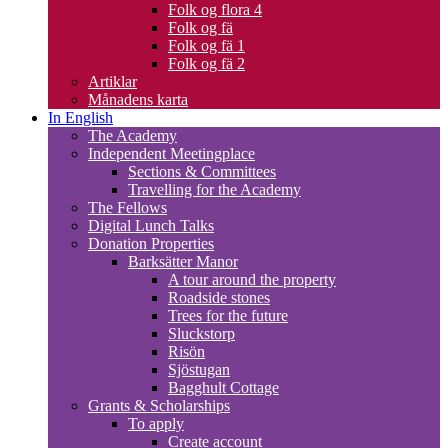
Folk og flora 4
Folk og fä
Folk og fä 1
Folk og fä 2
Artiklar
Månadens karta
In English
The Academy
Independent Meetingplace
Sections & Committees
Travelling for the Academy
The Fellows
Digital Lunch Talks
Donation Properties
Barksätter Manor
A tour around the property
Roadside stones
Trees for the future
Sluckstorp
Risön
Sjöstugan
Bagghult Cottage
Grants & Scholarships
To apply
Create account