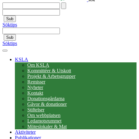
Sub
Söktips
Sub
Söktips
KSLA
Om KSLA
Kommittéer & Utskott
Projekt & Arbetsgrupper
Remisser
Nyheter
Kontakt
Donationsgårdarna
Gåvor & donationer
Stiftelser
Om webbplatsen
Ledamotsrummet
Möteslokaler & Mat
Aktiviteter
Publikationer