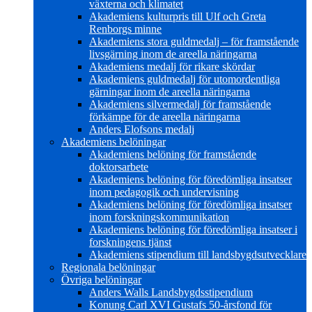
växterna och klimatet
Akademiens kulturpris till Ulf och Greta
Renborgs minne
Akademiens stora guldmedalj – för framstående
livsgärning inom de areella näringarna
Akademiens medalj för rikare skördar
Akademiens guldmedalj för utomordentliga
gärningar inom de areella näringarna
Akademiens silvermedalj för framstående
förkämpe för de areella näringarna
Anders Elofsons medalj
Akademiens belöningar
Akademiens belöning för framstående
doktorsarbete
Akademiens belöning för föredömliga insatser
inom pedagogik och undervisning
Akademiens belöning för föredömliga insatser
inom forskningskommunikation
Akademiens belöning för föredömliga insatser i
forskningens tjänst
Akademiens stipendium till landsbygdsutvecklare
Regionala belöningar
Övriga belöningar
Anders Walls Landsbygdsstipendium
Konung Carl XVI Gustafs 50-årsfond för