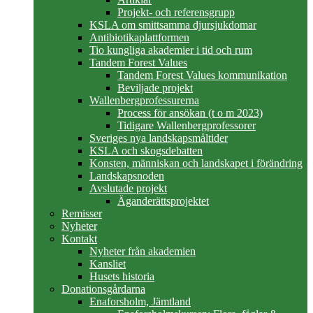
Projekt- och referensgrupp
KSLA om smittsamma djursjukdomar
Antibiotikaplattformen
Tio kungliga akademier i tid och rum
Tandem Forest Values
Tandem Forest Values kommunikation
Beviljade projekt
Wallenbergprofessurerna
Process för ansökan (t o m 2023)
Tidigare Wallenbergprofessorer
Sveriges nya landskapsmåltider
KSLA och skogsdebatten
Konsten, människan och landskapet i förändring
Landskapsnoden
Avslutade projekt
Äganderättsprojektet
Remisser
Nyheter
Kontakt
Nyheter från akademien
Kansliet
Husets historia
Donationsgårdarna
Enaforsholm, Jämtland