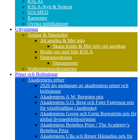
KSLAT
KSLA-Nytt & Noterat
SOLMED
Rapporter
Övriga publikationer
Utlysningar
Anslag & Stipendier
Att ansöka & Mer info
Skapa konto & Mer info om ansökan
Beslut om stöd från KSLA
Slutrapportering
Slutrapporter
Wallenbergprofessurerna
Priser och Belöningar
Akademiens priser
2026 års mottagare av akademiens priser och
belöningar
Akademiens A.W. Bergsten pris
Akademiens S.O. Berg och Fajer Fajersson pris
för växtförädling i lantbruket
Akademiens Georg och Greta Borgström pris för
global livsmedelsförsörjning
Akademiens Bertebos Prize / The Academy’s
Bertebos Prize
Akademiens Ulla och Birger Håstadius pris för