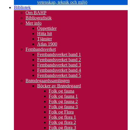
vetenskap, teknik och miljö
Bibliotek
Om BAHP
Bibliografisök
Mer info
Öppettider
Hitta hit
Tjänster
Atlas 1900
Fembandsverket
Fembandsverket band 1
Fembandsverket band 2
Fembandsverket band 3
Fembandsverket band 4
Fembandsverket band 5
Brøndegaardssamlingen
Böcker av Brøndegaard
Folk og fauna
Folk og fauna 1
Folk og fauna 2
Folk og fauna 3
Folk og Flora
Folk og flora 1
Folk og flora 2
Folk og flora 3