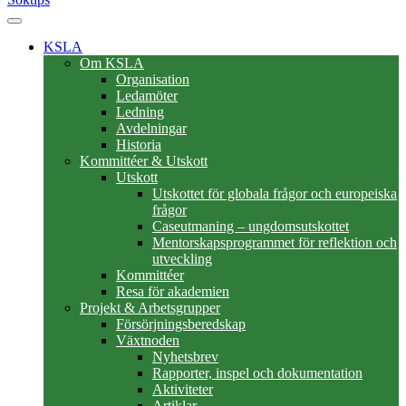
KSLA
Om KSLA
Organisation
Ledamöter
Ledning
Avdelningar
Historia
Kommittéer & Utskott
Utskott
Utskottet för globala frågor och europeiska
frågor
Caseutmaning – ungdomsutskottet
Mentorskapsprogrammet för reflektion och
utveckling
Kommittéer
Resa för akademien
Projekt & Arbetsgrupper
Försörjningsberedskap
Växtnoden
Nyhetsbrev
Rapporter, inspel och dokumentation
Aktiviteter
Artiklar