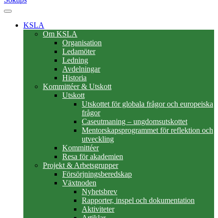
KSLA
Om KSLA
Organisation
Ledamöter
Ledning
Avdelningar
Historia
Kommittéer & Utskott
Utskott
Utskottet för globala frågor och europeiska
frågor
Caseutmaning – ungdomsutskottet
Mentorskapsprogrammet för reflektion och
utveckling
Kommittéer
Resa för akademien
Projekt & Arbetsgrupper
Försörjningsberedskap
Växtnoden
Nyhetsbrev
Rapporter, inspel och dokumentation
Aktiviteter
Artiklar