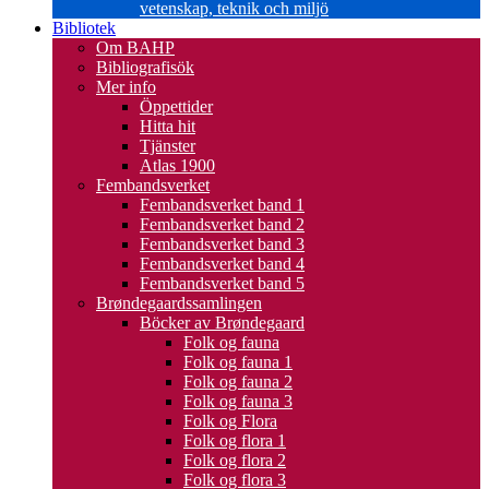
vetenskap, teknik och miljö
Bibliotek
Om BAHP
Bibliografisök
Mer info
Öppettider
Hitta hit
Tjänster
Atlas 1900
Fembandsverket
Fembandsverket band 1
Fembandsverket band 2
Fembandsverket band 3
Fembandsverket band 4
Fembandsverket band 5
Brøndegaardssamlingen
Böcker av Brøndegaard
Folk og fauna
Folk og fauna 1
Folk og fauna 2
Folk og fauna 3
Folk og Flora
Folk og flora 1
Folk og flora 2
Folk og flora 3