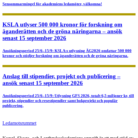
Sensommarmingel för akademiens ledamöter, välkomna!
KSLA utlyser 500 000 kronor för forskning om
äganderätten och de gröna näringarna – ansök
senast 15 september 2026
Ansökningsperiod 25/6–15/9: KSLA:s utlysning ÄG2026 omfattar 500 000
kronor och stödjer forskning om äganderätten och de gröna näringarna.
Anslag till stipendier, projekt och publicering –
ansök senast 15 september 2026
Ansökningsperiod 25/6–15/9: Utlysning GFS 2026, totalt 6,5 miljoner kr, till
projekt, stipendier och resestipendier samt bokprojekt och populär
publicering.
Ledamotsrummet