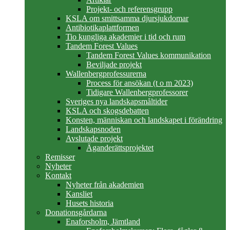
Projekt- och referensgrupp
KSLA om smittsamma djursjukdomar
Antibiotikaplattformen
Tio kungliga akademier i tid och rum
Tandem Forest Values
Tandem Forest Values kommunikation
Beviljade projekt
Wallenbergprofessurerna
Process för ansökan (t o m 2023)
Tidigare Wallenbergprofessorer
Sveriges nya landskapsmåltider
KSLA och skogsdebatten
Konsten, människan och landskapet i förändring
Landskapsnoden
Avslutade projekt
Äganderättsprojektet
Remisser
Nyheter
Kontakt
Nyheter från akademien
Kansliet
Husets historia
Donationsgårdarna
Enaforsholm, Jämtland