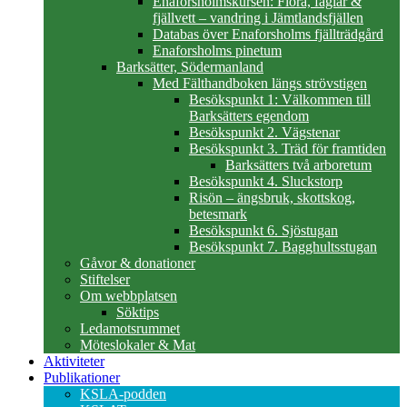
Enaforsholmskursen: Flora, fåglar &
fjällvett – vandring i Jämtlandsfjällen
Databas över Enaforsholms fjällträdgård
Enaforsholms pinetum
Barksätter, Södermanland
Med Fälthandboken längs strövstigen
Besökspunkt 1: Välkommen till
Barksätters egendom
Besökspunkt 2. Vägstenar
Besökspunkt 3. Träd för framtiden
Barksätters två arboretum
Besökspunkt 4. Sluckstorp
Risön – ängsbruk, skottskog,
betesmark
Besökspunkt 6. Sjöstugan
Besökspunkt 7. Bagghultsstugan
Gåvor & donationer
Stiftelser
Om webbplatsen
Söktips
Ledamotsrummet
Möteslokaler & Mat
Aktiviteter
Publikationer
KSLA-podden