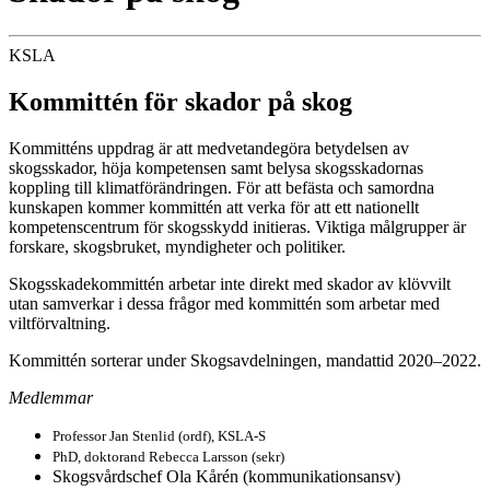
KSLA
Kommittén för skador på skog
Kommitténs uppdrag är att medvetandegöra betydelsen av
skogsskador, höja kompetensen samt belysa skogsskadornas
koppling till klimatförändringen. För att befästa och samordna
kunskapen kommer kommittén att verka för att ett nationellt
kompetenscentrum för skogsskydd initieras. Viktiga målgrupper är
forskare, skogsbruket, myndigheter och politiker.
Skogsskadekommittén arbetar inte direkt med skador av klövvilt
utan samverkar i dessa frågor med kommittén som arbetar med
viltförvaltning.
Kommittén sorterar under Skogsavdelningen, mandattid 2020–2022.
Medlemmar
Professor Jan Stenlid (ordf), KSLA-S
PhD, doktorand Rebecca Larsson (sekr)
Skogsvårdschef Ola Kårén (kommunikationsansv)