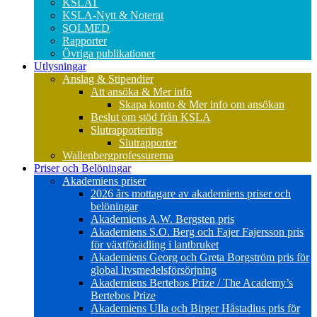
KSLAT
KSLA-Nytt & Noterat
SOLMED
Rapporter
Övriga publikationer
Utlysningar
Anslag & Stipendier
Att ansöka & Mer info
Skapa konto & Mer info om ansökan
Beslut om stöd från KSLA
Slutrapportering
Slutrapporter
Wallenbergprofessurerna
Priser och Belöningar
Akademiens priser
2026 års mottagare av akademiens priser och
belöningar
Akademiens A.W. Bergsten pris
Akademiens S.O. Berg och Fajer Fajersson pris
för växtförädling i lantbruket
Akademiens Georg och Greta Borgström pris för
global livsmedelsförsörjning
Akademiens Bertebos Prize / The Academy’s
Bertebos Prize
Akademiens Ulla och Birger Håstadius pris för