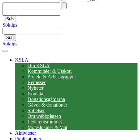
Sub
Söktips
Sub
Söktips
KSLA
Om KSLA
Kommittéer & Utskott
Projekt & Arbetsgrupper
Remisser
Nyheter
Kontakt
Donationsgårdarna
Gåvor & donationer
Stiftelser
Om webbplatsen
Ledamotsrummet
Möteslokaler & Mat
Aktiviteter
Publikationer