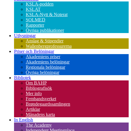
KSLA-podden
KSLAT
KSLA-Nytt & Noterat
SOLMED
Rapporter
Övriga publikationer
Utlysningar
Anslag & Stipendier
Wallenbergprofessurerna
Priser och Belöningar
Akademiens priser
Akademiens belöningar
Regionala belöningar
Övriga belöningar
Bibliotek
Om BAHP
Bibliografisök
Mer info
Fembandsverket
Brøndegaardssamlingen
Artiklar
Månadens karta
In English
The Academy
Independent Meetingplace