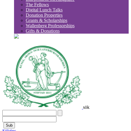
The Fellows
Digital Lunch Talks
Donation Properties
Grants & Scholarships
Wallenberg Professorships
Gifts & Donations
sök
Sub
Söktips