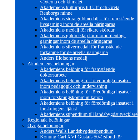
växterna och klimatet
Akademiens kulturpris till Ulf och Greta
Renborgs minne
Akademiens stora guldmedalj – för framstående
livsgärning inom de areella näringarna
Akademiens medalj för rikare skördar
Akademiens guldmedalj för utomordentliga
gärningar inom de areella näringarna
Akademiens silvermedalj för framstående
förkämpe för de areella näringarna
Anders Elofsons medalj
Akademiens belöningar
Akademiens belöning för framstående
doktorsarbete
Akademiens belöning för föredömliga insatser
inom pedagogik och undervisning
Akademiens belöning för föredömliga insatser
inom forskningskommunikation
Akademiens belöning för föredömliga insatser i
forskningens tjänst
Akademiens stipendium till landsbygdsutvecklare
Regionala belöningar
Övriga belöningar
Anders Walls Landsbygdsstipendium
Konung Carl XVI Gustafs 50-årsfond för