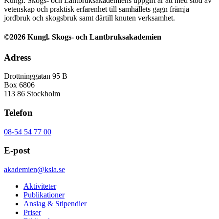
Kungl. Skogs- och Lantbruksakademiens uppgift är att med stöd av
vetenskap och praktisk erfarenhet till samhällets gagn främja
jordbruk och skogsbruk samt därtill knuten verksamhet.
©2026 Kungl. Skogs- och Lantbruksakademien
Adress
Drottninggatan 95 B
Box 6806
113 86 Stockholm
Telefon
08-54 54 77 00
E-post
akademien@ksla.se
Aktiviteter
Publikationer
Anslag & Stipendier
Priser