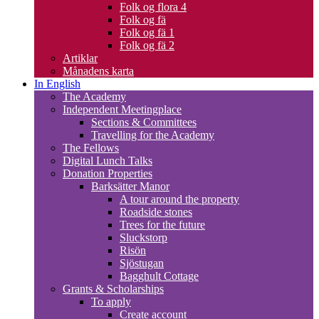
Folk og flora 4
Folk og fä
Folk og fä 1
Folk og fä 2
Artiklar
Månadens karta
In English
The Academy
Independent Meetingplace
Sections & Committees
Travelling for the Academy
The Fellows
Digital Lunch Talks
Donation Properties
Barksätter Manor
A tour around the property
Roadside stones
Trees for the future
Sluckstorp
Risön
Sjöstugan
Bagghult Cottage
Grants & Scholarships
To apply
Create account