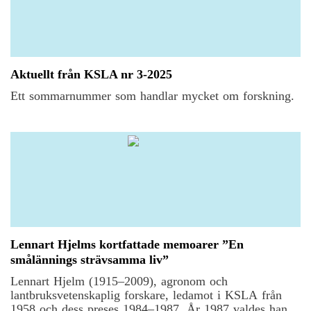
Aktuellt från KSLA nr 3-2025
Ett sommarnummer som handlar mycket om forskning.
Lennart Hjelms kortfattade memoarer ”En
smålännings strävsamma liv”
Lennart Hjelm (1915–2009), agronom och
lantbruksvetenskaplig forskare, ledamot i KSLA från
1958 och dess preses 1984–1987. År 1987 valdes han