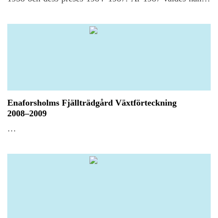
till hedersledamot och 1989 erhöll han akademiens stora
guldmedalj. Här hans kortfattade memoarer som endast
finns i manuskriptform.
Enaforsholms Fjällträdgård Växtförteckning
2008–2009
…