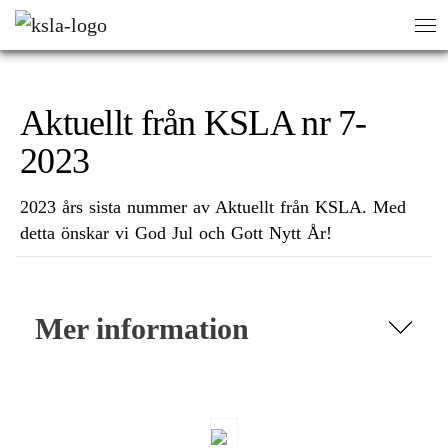
HEM
/
KALENDERVY
/
AKTUELLT FRÅN KSLA NR 7-2023
sök
sök
Aktuellt från KSLA nr 7-
2023
2023 års sista nummer av Aktuellt från KSLA. Med
detta önskar vi God Jul och Gott Nytt År!
Mer information