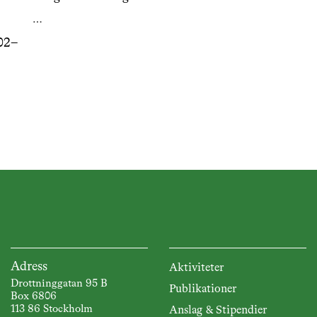
…
02–
Adress
Aktiviteter
Drottninggatan 95 B
Publikationer
Box 6806
113 86 Stockholm
Anslag & Stipendier