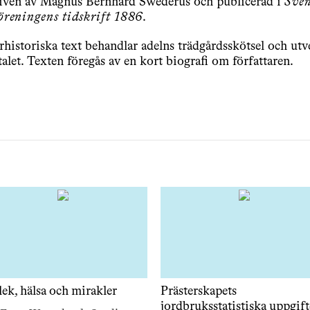
riven av Magnus Bernhard Swederus och publicerad i
Sve
reningens tidskrift 1886
.
historiska text behandlar adelns trädgårdsskötsel och utv
alet. Texten föregås av en kort biografi om författaren.
lek, hälsa och mirakler
Prästerskapets
jordbruksstatistiska uppgift