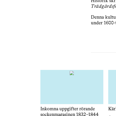
Historik sk
Trädgårdsfö
Denna kultur
under 1600-t
Inkomna uppgifter rörande
Kär
sockenmagasinen 1832–1844