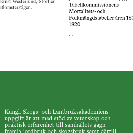
rnst Westerlund, Storlien
Tabellkommissionens
Blomsterstigen.
Mortalitets- och
Folkmängdstabeller åren 18
1820
…
Kungl. Skogs- och Lantbruksakademiens
uppgift är att med stöd av vetenskap och
praktisk erfarenhet till samhällets gagn
främja jordbruk och skogsbruk samt därtill