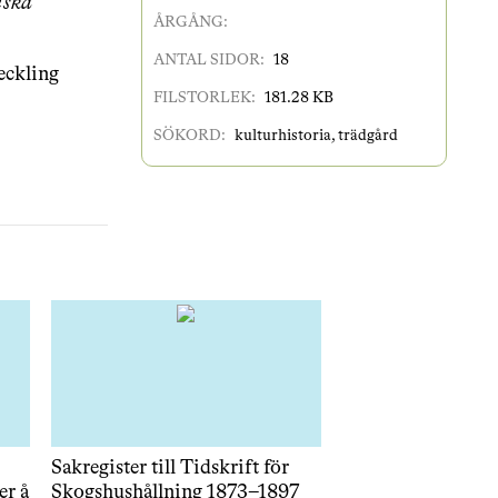
nska
ÅRGÅNG:
ANTAL SIDOR:
18
eckling
FILSTORLEK:
181.28 KB
SÖKORD:
kulturhistoria
,
trädgård
Sakregister till Tidskrift för
er å
Skogshushållning 1873–1897