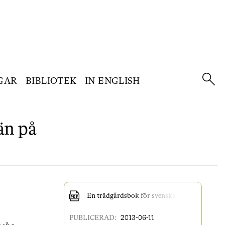
GAR
BIBLIOTEK
IN ENGLISH
än på
En trädgårdsbok för svenska adelsmän på 16
PUBLICERAD:
2013-06-11