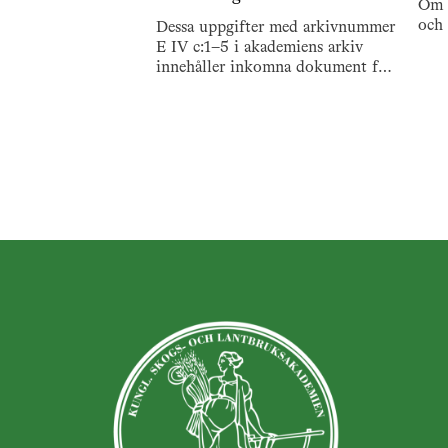
Om E
och 
Dessa uppgifter med arkivnummer
E IV c:1–5 i akademiens arkiv
innehåller inkomna dokument för
två undersökningar angående
sockenmagasinens existens och
karaktär i Sverige, gjorda 1832/33
respektive 1843/44. Arkivet är
sorterat länsvis, samt inom de
olika länen årsvis.