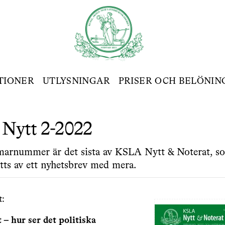
TIONER
UTLYSNINGAR
PRISER OCH BELÖNIN
Nytt 2-2022
arnummer är det sista av KSLA Nytt & Noterat, so
tts av ett nyhetsbrev med mera.
t:
 – hur ser det politiska