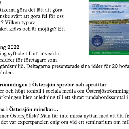
?
ikerna göra det lätt att göra
nske svårt att göra fel för oss
? Vilken typ av
ket krävs och är möjliga? Ett
ng 2022
ng syftade till att utveckla
ärsidéer för företagare som
rgårdsmiljö. Deltagarna presenterade sina idéer för 20 bofa
ården.
römmingen i Östersjön spretar och sprattlar
er och högt tonfall i sociala media om Östersjöströmminge
ningen blev anledning till ett slutet rundabordssamtal i
rna i Östersjön minskar…
 mer Östersjöfisk? Man får inte missa nyttan med att äta fi
, det var expertpanelen enig om vid ett seminarium om mil