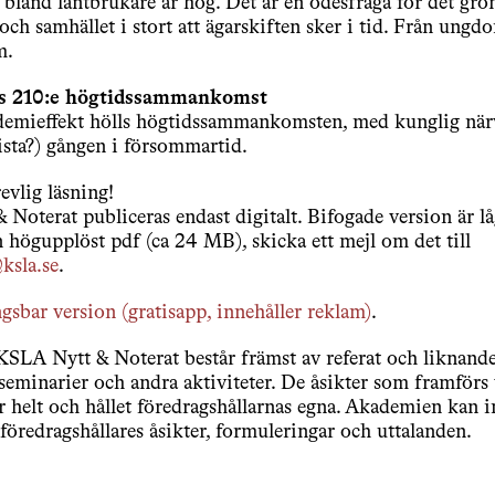
bland lantbrukare är hög. Det är en ödesfråga för det grö
 och samhället i stort att ägarskiften sker i tid. Från ungd
m.
 210:e högtidssammankomst
emieffekt hölls högtidssammankomsten, med kunglig närv
sista?) gången i försommartid.
evlig läsning!
Noterat publiceras endast digitalt. Bifogade version är lå
 högupplöst pdf (ca 24 MB), skicka ett mejl om det till
ksla.se
.
ngsbar version (gratisapp, innehåller reklam)
.
 KSLA Nytt & Noterat består främst av referat och liknand
eminarier och andra aktiviteter. De åsikter som framförs 
r helt och hållet föredragshållarnas egna. Akademien kan in
 föredragshållares åsikter, formuleringar och uttalanden.