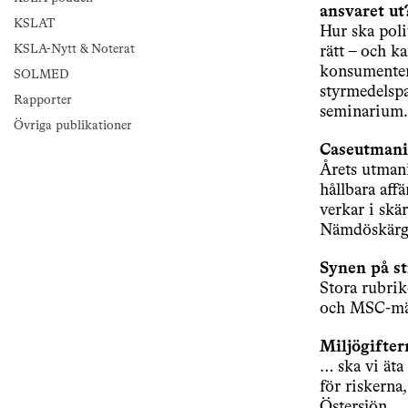
ansvaret ut
KSLAT
Hur ska polit
KSLA-Nytt & Noterat
rätt – och ka
konsumenter
SOLMED
styrmedelspa
Rapporter
seminarium.
Övriga publikationer
Caseutmani
Årets utmani
hållbara aff
verkar i skä
Nämdöskärg
Synen på st
Stora rubrik
och MSC-märk
Miljögifte
… ska vi äta
för riskerna
Östersjön.