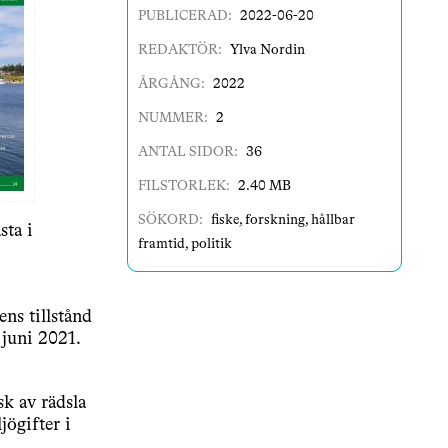
PUBLICERAD:
2022-06-20
REDAKTÖR:
Ylva Nordin
ÅRGÅNG:
2022
NUMMER:
2
ANTAL SIDOR:
36
FILSTORLEK:
2.40 MB
SÖKORD:
fiske
,
forskning
,
hållbar
sta i
framtid
,
politik
ns tillstånd
 juni 2021.
sk av rädsla
jögifter i