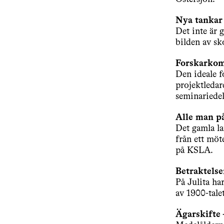
Nya tankar
Det inte är 
bilden av s
Forskarkom
Den ideale f
projektledar
seminariedel
Alle man p
Det gamla la
från ett mö
på KSLA.
Betraktelse
På Julita ha
av 1900-tal
Ägarskifte 