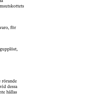
na
omsutskottets
aro, för
gupplöst,
e rörande
vid dessa
te hållas