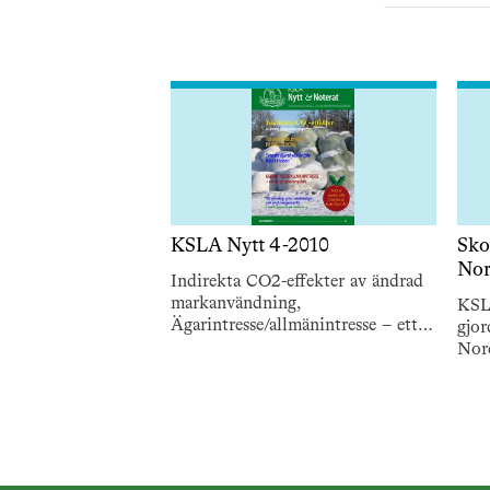
KSLA Nytt 4-2010
Sko
Nor
Indirekta CO2-effekter av ändrad
markanvändning,
KSL
Ägarintresse/allmänintresse – ett
gjor
evigt spänningsfält, Svenskt
Nor
djurskydd är inte bäst i klassen,
apri
Sverige världsbäst på
skogsenergi…