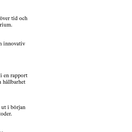
 över tid och
arium.
h innovativ
i en rapport
 hållbarhet
 ut i början
oder.