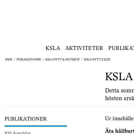
KSLA
AKTIVITETER
PUBLIKA
HEM
/
PUBLIKATIONER
/
KSLA NYTT & NOTERAT
/
KSLA NYTT 2-2022
KSLA 
Detta somm
hösten ersä
Ur innehålle
PUBLIKATIONER
Äta hållbart
KSLA-podden