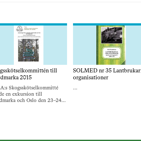
gsskötselkommittén till
SOLMED nr 35 Lantbrukar
dmarka 2015
organisationer
A:s Skogsskötselkommitté
…
de en exkursion till
dmarka och Oslo den 23–24
l 2015. Här är rapporten.