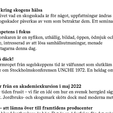
 kring skogens hälsa
givet vad en skogsskada är för något, uppfattningar ändras
kogsskador påverkas av vem som betraktar dem. Ett semin
petens i fokus
orskaren är en nyfiken, uthållig, bildad, öppen, ödmjuk oc
e, intresserad av att lösa samhällsutmaningar, menade
tagarna denna dag.
å däck!
rmropet från segelskeppens tid är välfunnet som slutkläm 
te om Stockholmskonferensen UNCHE 1972. En heldag om
r från en akademiexkursion i maj 2022
r tiden frusit – vi får en idé om hur en svensk herrgård såg
et. Jordbruks- och skogsmark sköts dock med moderna met
– att lämna över till framtidens producenter