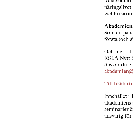
Medelåldern 
näringslivet
webbinariu
Akademiens
Som en pand
första (och 
Och mer – tr
KSLA Nytt & 
önskar du en
akademien@
Till bläddri
Innehållet i
akademiens s
seminarier ä
ansvarig för