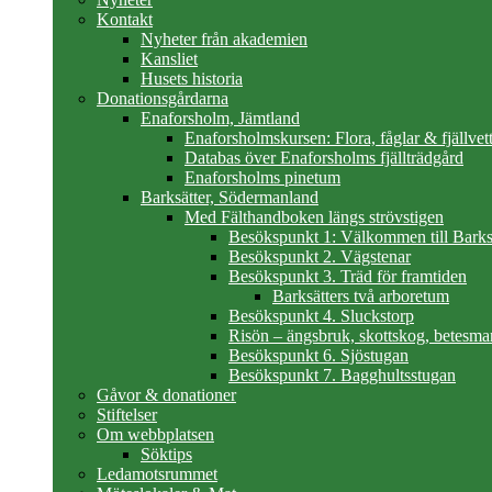
Kontakt
Nyheter från akademien
Kansliet
Husets historia
Donationsgårdarna
Enaforsholm, Jämtland
Enaforsholmskursen: Flora, fåglar & fjällvett
Databas över Enaforsholms fjällträdgård
Enaforsholms pinetum
Barksätter, Södermanland
Med Fälthandboken längs strövstigen
Besökspunkt 1: Välkommen till Barks
Besökspunkt 2. Vägstenar
Besökspunkt 3. Träd för framtiden
Barksätters två arboretum
Besökspunkt 4. Sluckstorp
Risön – ängsbruk, skottskog, betesma
Besökspunkt 6. Sjöstugan
Besökspunkt 7. Bagghultsstugan
Gåvor & donationer
Stiftelser
Om webbplatsen
Söktips
Ledamotsrummet