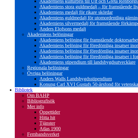
Akademiens kulturpris till Ulf och Greta Renborg
Akademiens stora guldmedalj – för framstående liv
Akademiens medalj för rikare skördar
Akademiens guldmedalj för utomordentliga gärning
Akademiens silvermedalj för framstående förkämpe 
Anders Elofsons medalj
Akademiens belöningar
Akademiens belöning för framstående doktorsarbe
Akademiens belöning för föredömliga insatser in
Akademiens belöning för föredömliga insatser in
Akademiens belöning för föredömliga insatser i for
Akademiens stipendium till landsbygdsutvecklare
Regionala belöningar
Övriga belöningar
Anders Walls Landsbygdsstipendium
Konung Carl XVI Gustafs 50-årsfond för vetenskap
Bibliotek
Om BAHP
Bibliografisök
Mer info
Öppettider
Hitta hit
Tjänster
Atlas 1900
Fembandsverket