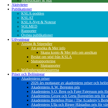
Möteslokaler & Mat
Aktiviteter
Publikationer
KSLA-podden
KSLAT
KSLA-Nytt & Noterat
SOLMED
Rapporter
Övriga publikationer
Utlysningar
Anslag & Stipendier
Att ansöka & Mer info
Skapa konto & Mer info om ansökan
Beslut om stöd från KSLA
Slutrapportering
Slutrapporter
Wallenbergprofessurerna
Priser och Belöningar
Akademiens priser
2026 års mottagare av akademiens priser och belö
Akademiens A.W. Bergsten pris
Akademiens S.O. Berg och Fajer Fajersson pris för 
Akademiens Georg och Greta Borgström pris för gl
Akademiens Bertebos Prize / The Academy’s Bert
Akademiens Ulla och Birger Håstadius pris för väx