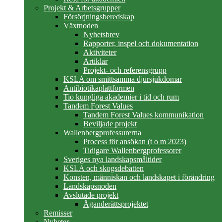
Projekt & Arbetsgrupper
Försörjningsberedskap
Växtnoden
Nyhetsbrev
Rapporter, inspel och dokumentation
Aktiviteter
Artiklar
Projekt- och referensgrupp
KSLA om smittsamma djursjukdomar
Antibiotikaplattformen
Tio kungliga akademier i tid och rum
Tandem Forest Values
Tandem Forest Values kommunikation
Beviljade projekt
Wallenbergprofessurerna
Process för ansökan (t o m 2023)
Tidigare Wallenbergprofessorer
Sveriges nya landskapsmåltider
KSLA och skogsdebatten
Konsten, människan och landskapet i förändring
Landskapsnoden
Avslutade projekt
Äganderättsprojektet
Remisser
Nyheter