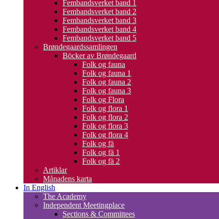
Fembandsverket band 1
Fembandsverket band 2
Fembandsverket band 3
Fembandsverket band 4
Fembandsverket band 5
Brøndegaardssamlingen
Böcker av Brøndegaard
Folk og fauna
Folk og fauna 1
Folk og fauna 2
Folk og fauna 3
Folk og Flora
Folk og flora 1
Folk og flora 2
Folk og flora 3
Folk og flora 4
Folk og fä
Folk og fä 1
Folk og fä 2
Artiklar
Månadens karta
In English
The Academy
Independent Meetingplace
Sections & Committees