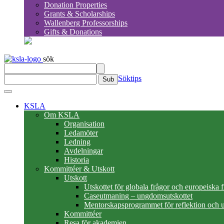
Donation Properties
Grants & Scholarships
Wallenberg Professorships
Gifts & Donations
sök
Söktips
Sub
KSLA
Om KSLA
Organisation
Ledamöter
Ledning
Avdelningar
Historia
Kommittéer & Utskott
Utskott
Utskottet för globala frågor och europeiska 
Caseutmaning – ungdomsutskottet
Mentorskapsprogrammet för reflektion och u
Kommittéer
Resa för akademien