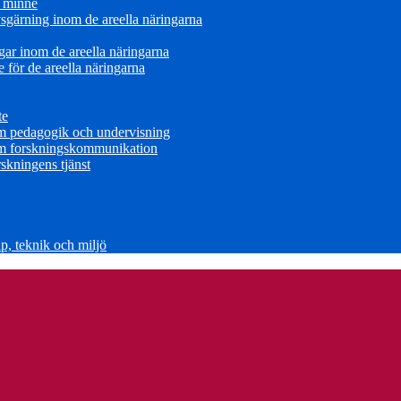
s minne
sgärning inom de areella näringarna
ar inom de areella näringarna
för de areella näringarna
te
om pedagogik och undervisning
om forskningskommunikation
skningens tjänst
, teknik och miljö