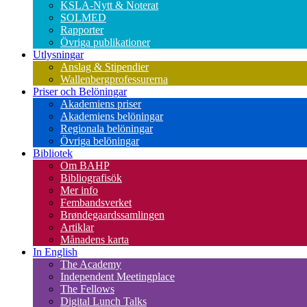
KSLA-Nytt & Noterat
SOLMED
Rapporter
Övriga publikationer
Utlysningar
Anslag & Stipendier
Wallenbergprofessurerna
Priser och Belöningar
Akademiens priser
Akademiens belöningar
Regionala belöningar
Övriga belöningar
Bibliotek
Om BAHP
Bibliografisök
Mer info
Fembandsverket
Brøndegaardssamlingen
Artiklar
Månadens karta
In English
The Academy
Independent Meetingplace
The Fellows
Digital Lunch Talks