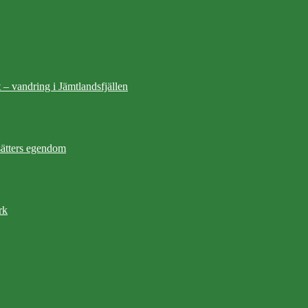
 – vandring i Jämtlandsfjällen
ätters egendom
rk