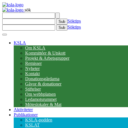
sök
Söktips
Sub
Söktips
Sub
KSLA
Om KSLA
Kommittéer & Utskott
Projekt & Arbetsgrupper
Remisser
Nyheter
Kontakt
Donationsgårdarna
Gåvor & donationer
Stiftelser
Om webbplatsen
Ledamotsrummet
Möteslokaler & Mat
Aktiviteter
Publikationer
KSLA-podden
KSLAT