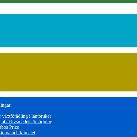
ningar
växtförädling i lantbruket
obal livsmedelsförsörjning
ebos Prize
terna och klimatet