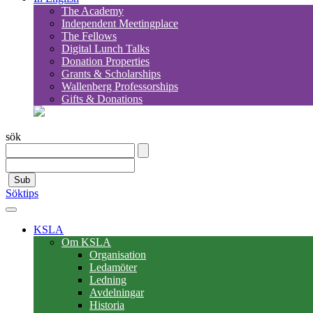
The Academy
Independent Meetingplace
The Fellows
Digital Lunch Talks
Donation Properties
Grants & Scholarships
Wallenberg Professorships
Gifts & Donations
sök
Sub
Söktips
KSLA
Om KSLA
Organisation
Ledamöter
Ledning
Avdelningar
Historia