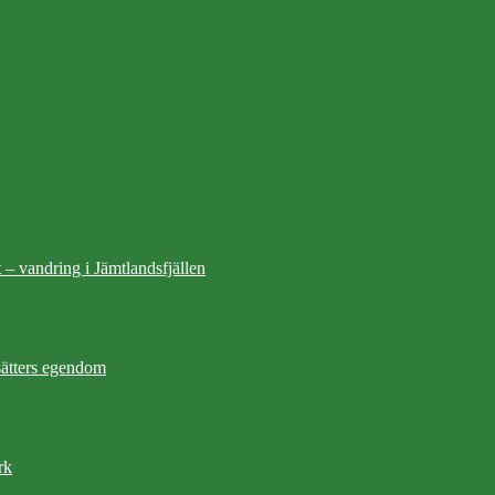
 – vandring i Jämtlandsfjällen
ätters egendom
rk