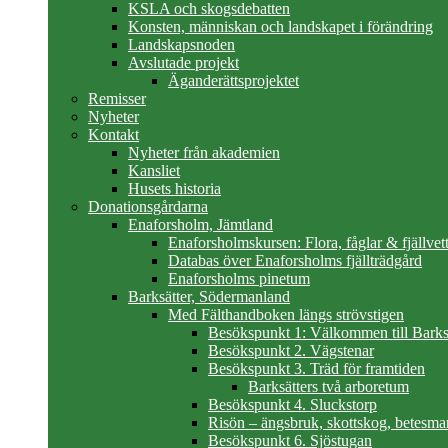
KSLA och skogsdebatten
Konsten, människan och landskapet i förändring
Landskapsnoden
Avslutade projekt
Äganderättsprojektet
Remisser
Nyheter
Kontakt
Nyheter från akademien
Kansliet
Husets historia
Donationsgårdarna
Enaforsholm, Jämtland
Enaforsholmskursen: Flora, fåglar & fjällvett
Databas över Enaforsholms fjällträdgård
Enaforsholms pinetum
Barksätter, Södermanland
Med Fälthandboken längs strövstigen
Besökspunkt 1: Välkommen till Barks
Besökspunkt 2. Vägstenar
Besökspunkt 3. Träd för framtiden
Barksätters två arboretum
Besökspunkt 4. Sluckstorp
Risön – ängsbruk, skottskog, betesma
Besökspunkt 6. Sjöstugan