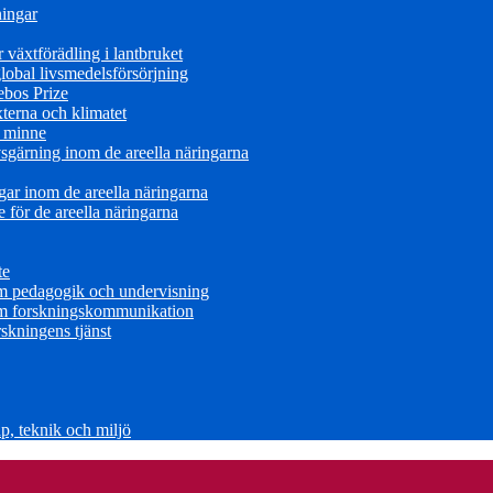
ningar
växtförädling i lantbruket
obal livsmedelsförsörjning
ebos Prize
terna och klimatet
s minne
sgärning inom de areella näringarna
ar inom de areella näringarna
för de areella näringarna
te
om pedagogik och undervisning
om forskningskommunikation
skningens tjänst
, teknik och miljö