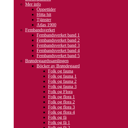
Mer info
Öppettider
Hitta hit
Tjänster
Atlas 1900
Fembandsverket
Fembandsverket band 1
Fembandsverket band 2
Fembandsverket band 3
Fembandsverket band 4
Fembandsverket band 5
Brøndegaardssamlingen
Böcker av Brøndegaard
Folk og fauna
Folk og fauna 1
Folk og fauna 2
Folk og fauna 3
Folk og Flora
Folk og flora 1
Folk og flora 2
Folk og flora 3
Folk og flora 4
Folk og fä
Folk og fä 1
Folk og fä 2