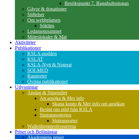
Besökspunkt 7. Bagghultsstugan
Gåvor & donationer
Stiftelser
Om webbplatsen
Söktips
Ledamotsrummet
Möteslokaler & Mat
Aktiviteter
Publikationer
KSLA-podden
KSLAT
KSLA-Nytt & Noterat
SOLMED
Rapporter
Övriga publikationer
Utlysningar
Anslag & Stipendier
Att ansöka & Mer info
Skapa konto & Mer info om ansökan
Beslut om stöd från KSLA
Slutrapportering
Slutrapporter
Wallenbergprofessurerna
Priser och Belöningar
Akademiens priser