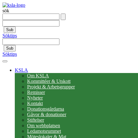
sök
Sub
Söktips
Sub
Söktips
KSLA
Om KSLA
Kommittéer & Utskott
Projekt & Arbetsgrupper
Remisser
Nyheter
Kontakt
Donationsgårdarna
Gåvor & donationer
Stiftelser
Om webbplatsen
Ledamotsrummet
Möteslokaler & Mat