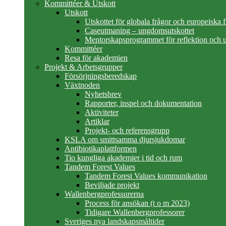
Kommittéer & Utskott
Utskott
Utskottet för globala frågor och europeiska 
Caseutmaning – ungdomsutskottet
Mentorskapsprogrammet för reflektion och u
Kommittéer
Resa för akademien
Projekt & Arbetsgrupper
Försörjningsberedskap
Växtnoden
Nyhetsbrev
Rapporter, inspel och dokumentation
Aktiviteter
Artiklar
Projekt- och referensgrupp
KSLA om smittsamma djursjukdomar
Antibiotikaplattformen
Tio kungliga akademier i tid och rum
Tandem Forest Values
Tandem Forest Values kommunikation
Beviljade projekt
Wallenbergprofessurerna
Process för ansökan (t o m 2023)
Tidigare Wallenbergprofessorer
Sveriges nya landskapsmåltider