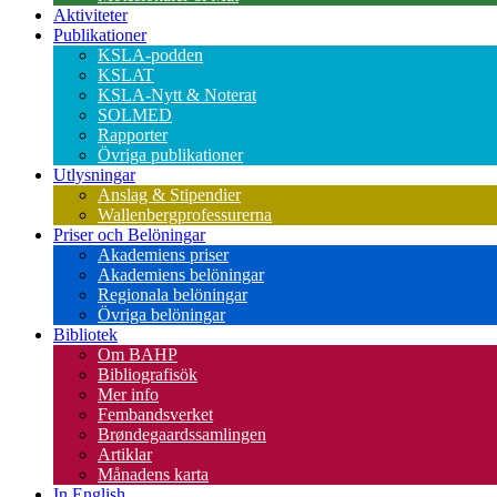
Aktiviteter
Publikationer
KSLA-podden
KSLAT
KSLA-Nytt & Noterat
SOLMED
Rapporter
Övriga publikationer
Utlysningar
Anslag & Stipendier
Wallenbergprofessurerna
Priser och Belöningar
Akademiens priser
Akademiens belöningar
Regionala belöningar
Övriga belöningar
Bibliotek
Om BAHP
Bibliografisök
Mer info
Fembandsverket
Brøndegaardssamlingen
Artiklar
Månadens karta
In English