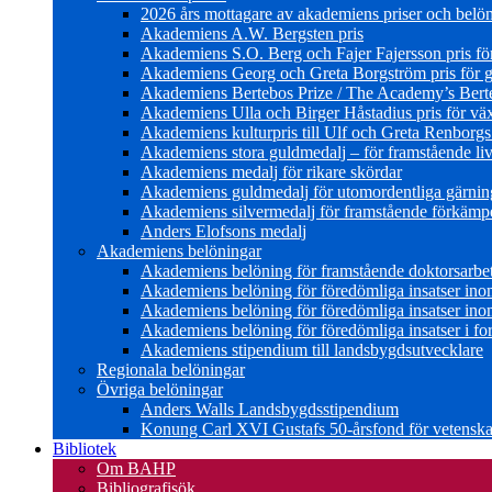
2026 års mottagare av akademiens priser och belö
Akademiens A.W. Bergsten pris
Akademiens S.O. Berg och Fajer Fajersson pris för 
Akademiens Georg och Greta Borgström pris för gl
Akademiens Bertebos Prize / The Academy’s Bert
Akademiens Ulla och Birger Håstadius pris för väx
Akademiens kulturpris till Ulf och Greta Renborg
Akademiens stora guldmedalj – för framstående liv
Akademiens medalj för rikare skördar
Akademiens guldmedalj för utomordentliga gärning
Akademiens silvermedalj för framstående förkämpe 
Anders Elofsons medalj
Akademiens belöningar
Akademiens belöning för framstående doktorsarbe
Akademiens belöning för föredömliga insatser in
Akademiens belöning för föredömliga insatser in
Akademiens belöning för föredömliga insatser i for
Akademiens stipendium till landsbygdsutvecklare
Regionala belöningar
Övriga belöningar
Anders Walls Landsbygdsstipendium
Konung Carl XVI Gustafs 50-årsfond för vetenskap
Bibliotek
Om BAHP
Bibliografisök