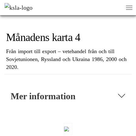
HEM
/
BIBLIOTEKET
/
MÅNADENS KARTA
/
MÅNADENS KARTA 4
sök
sök
Månadens karta 4
Från import till export – vetehandel från och till
Sovjetunionen, Ryssland och Ukraina 1986, 2000 och
2020.
Mer information