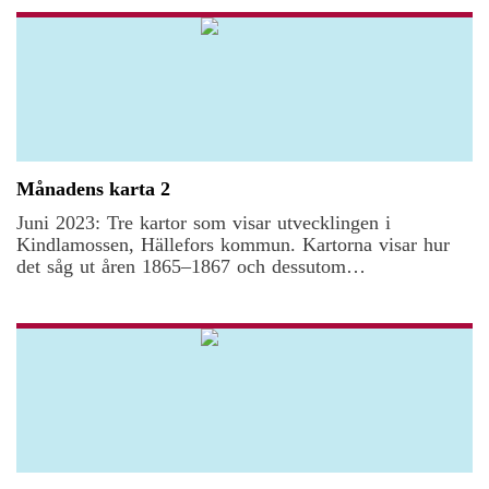
Månadens karta 2
Juni 2023: Tre kartor som visar utvecklingen i
Kindlamossen, Hällefors kommun. Kartorna visar hur
det såg ut åren 1865–1867 och dessutom
markanvändningen i området år 2018 ur två aspekter.