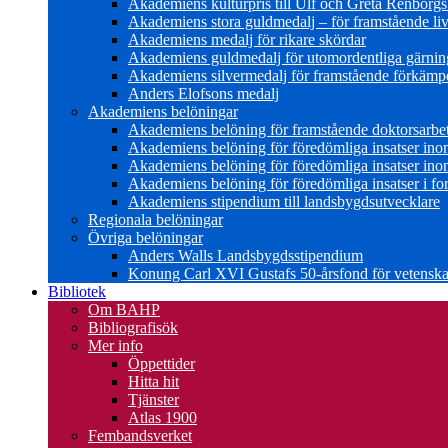
Akademiens kulturpris till Ulf och Greta Renborg
Akademiens stora guldmedalj – för framstående liv
Akademiens medalj för rikare skördar
Akademiens guldmedalj för utomordentliga gärning
Akademiens silvermedalj för framstående förkämpe 
Anders Elofsons medalj
Akademiens belöningar
Akademiens belöning för framstående doktorsarbe
Akademiens belöning för föredömliga insatser in
Akademiens belöning för föredömliga insatser in
Akademiens belöning för föredömliga insatser i for
Akademiens stipendium till landsbygdsutvecklare
Regionala belöningar
Övriga belöningar
Anders Walls Landsbygdsstipendium
Konung Carl XVI Gustafs 50-årsfond för vetenskap
Bibliotek
Om BAHP
Bibliografisök
Mer info
Öppettider
Hitta hit
Tjänster
Atlas 1900
Fembandsverket