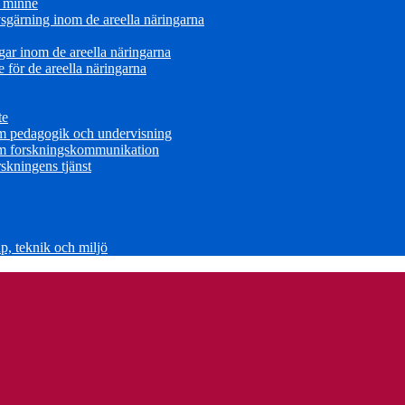
s minne
sgärning inom de areella näringarna
ar inom de areella näringarna
för de areella näringarna
te
om pedagogik och undervisning
om forskningskommunikation
skningens tjänst
, teknik och miljö