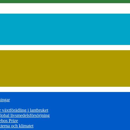
ningar
växtförädling i lantbruket
obal livsmedelsförsörjning
ebos Prize
terna och klimatet