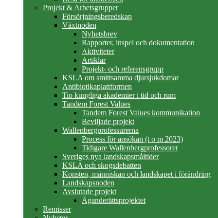
Projekt & Arbetsgrupper
Försörjningsberedskap
Växtnoden
Nyhetsbrev
Rapporter, inspel och dokumentation
Aktiviteter
Artiklar
Projekt- och referensgrupp
KSLA om smittsamma djursjukdomar
Antibiotikaplattformen
Tio kungliga akademier i tid och rum
Tandem Forest Values
Tandem Forest Values kommunikation
Beviljade projekt
Wallenbergprofessurerna
Process för ansökan (t o m 2023)
Tidigare Wallenbergprofessorer
Sveriges nya landskapsmåltider
KSLA och skogsdebatten
Konsten, människan och landskapet i förändring
Landskapsnoden
Avslutade projekt
Äganderättsprojektet
Remisser
Nyheter