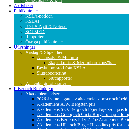
Möteslokaler & Mat
Aktiviteter
Publikationer
KSLA-podden
KSLAT
KSLA-Nytt & Noterat
SOLMED
Rapporter
Övriga publikationer
Utlysningar
Anslag & Stipendier
Att ansöka & Mer info
Skapa konto & Mer info om ansökan
Beslut om stöd från KSLA
Slutrapportering
Slutrapporter
Wallenbergprofessurerna
Priser och Belöningar
Akademiens priser
2026 års mottagare av akademiens priser och belö
Akademiens A.W. Bergsten pris
Akademiens S.O. Berg och Fajer Fajersson pris för 
Akademiens Georg och Greta Borgström pris för gl
Akademiens Bertebos Prize / The Academy’s Bert
Akademiens Ulla och Birger Håstadius pris för väx