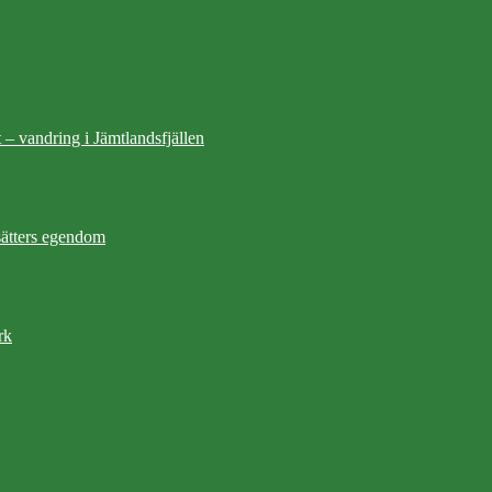
 – vandring i Jämtlandsfjällen
ätters egendom
rk