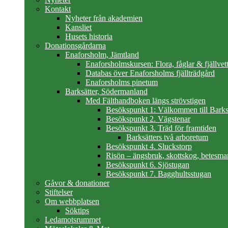
Kontakt
Nyheter från akademien
Kansliet
Husets historia
Donationsgårdarna
Enaforsholm, Jämtland
Enaforsholmskursen: Flora, fåglar & fjällvett
Databas över Enaforsholms fjällträdgård
Enaforsholms pinetum
Barksätter, Södermanland
Med Fälthandboken längs strövstigen
Besökspunkt 1: Välkommen till Barks
Besökspunkt 2. Vägstenar
Besökspunkt 3. Träd för framtiden
Barksätters två arboretum
Besökspunkt 4. Sluckstorp
Risön – ängsbruk, skottskog, betesma
Besökspunkt 6. Sjöstugan
Besökspunkt 7. Bagghultsstugan
Gåvor & donationer
Stiftelser
Om webbplatsen
Söktips
Ledamotsrummet