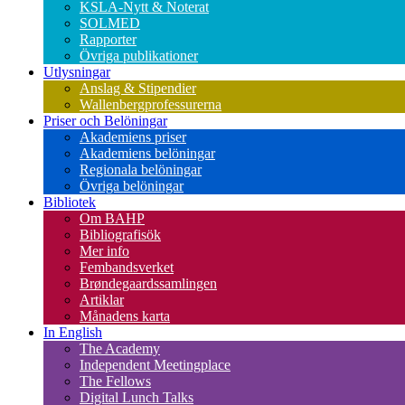
KSLA-Nytt & Noterat
SOLMED
Rapporter
Övriga publikationer
Utlysningar
Anslag & Stipendier
Wallenbergprofessurerna
Priser och Belöningar
Akademiens priser
Akademiens belöningar
Regionala belöningar
Övriga belöningar
Bibliotek
Om BAHP
Bibliografisök
Mer info
Fembandsverket
Brøndegaardssamlingen
Artiklar
Månadens karta
In English
The Academy
Independent Meetingplace
The Fellows
Digital Lunch Talks