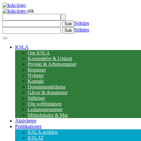
sök
Söktips
Sub
Söktips
Sub
KSLA
Om KSLA
Kommittéer & Utskott
Projekt & Arbetsgrupper
Remisser
Nyheter
Kontakt
Donationsgårdarna
Gåvor & donationer
Stiftelser
Om webbplatsen
Ledamotsrummet
Möteslokaler & Mat
Aktiviteter
Publikationer
KSLA-podden
KSLAT