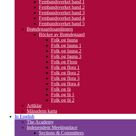
Fembandsverket band 1
Fembandsverket band 2
Fembandsverket band 3
Fembandsverket band 4
Fembandsverket band 5
Brøndegaardssamlingen
Böcker av Brøndegaard
Folk og fauna
Folk og fauna 1
Folk og fauna 2
Folk og fauna 3
Folk og Flora
Folk og flora 1
Folk og flora 2
Folk og flora 3
Folk og flora 4
Folk og fä
Folk og fä 1
Folk og fä 2
Artiklar
Månadens karta
In English
The Academy
Independent Meetingplace
Sections & Committees