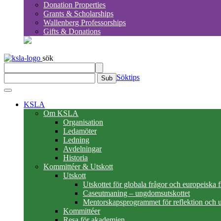
Donation Properties
Grants & Scholarships
Wallenberg Professorships
Gifts & Donations
sök
Söktips
Sub
KSLA
Om KSLA
Organisation
Ledamöter
Ledning
Avdelningar
Historia
Kommittéer & Utskott
Utskott
Utskottet för globala frågor och europeiska 
Caseutmaning – ungdomsutskottet
Mentorskapsprogrammet för reflektion och u
Kommittéer
Resa för akademien