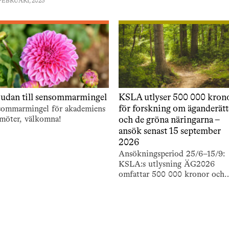
FEBRUARI, 2025
judan till sensommarmingel
KSLA utlyser 500 000 kron
för forskning om äganderät
sommarmingel för akademiens
möter, välkomna!
och de gröna näringarna –
ansök senast 15 september
2026
Ansökningsperiod 25/6–15/9:
KSLA:s utlysning ÄG2026
omfattar 500 000 kronor och
stödjer forskning om äganderä
och de gröna näringarna.