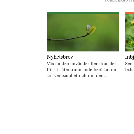
PUBLICERAD 11 
Nyhetsbrev
Inb
Växtnoden använder flera kanaler
Sen
för att återkommande berätta om
leda
sin verksamhet och om den
utveckling som pågår. En är de
återkommande nyhetsbreven. För
att…