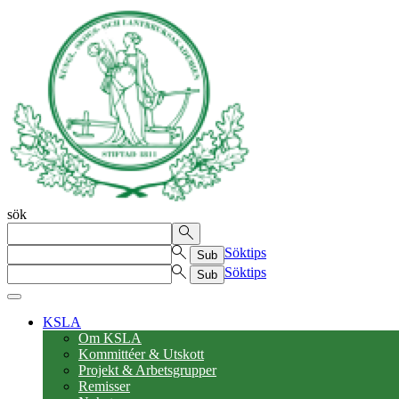
sök
Söktips
Sub
Söktips
Sub
KSLA
Om KSLA
Kommittéer & Utskott
Projekt & Arbetsgrupper
Remisser