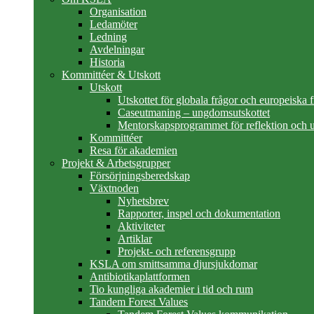
Organisation
Ledamöter
Ledning
Avdelningar
Historia
Kommittéer & Utskott
Utskott
Utskottet för globala frågor och europeiska 
Caseutmaning – ungdomsutskottet
Mentorskapsprogrammet för reflektion och u
Kommittéer
Resa för akademien
Projekt & Arbetsgrupper
Försörjningsberedskap
Växtnoden
Nyhetsbrev
Rapporter, inspel och dokumentation
Aktiviteter
Artiklar
Projekt- och referensgrupp
KSLA om smittsamma djursjukdomar
Antibiotikaplattformen
Tio kungliga akademier i tid och rum
Tandem Forest Values