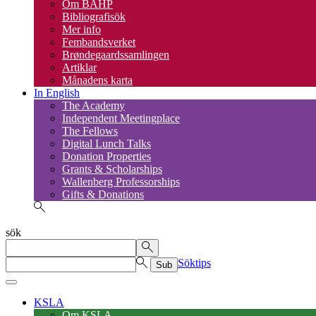
Om BAHP
Bibliografisök
Mer info
Fembandsverket
Brøndegaardssamlingen
Artiklar
Månadens karta
In English
The Academy
Independent Meetingplace
The Fellows
Digital Lunch Talks
Donation Properties
Grants & Scholarships
Wallenberg Professorships
Gifts & Donations
sök
Söktips
Sub
KSLA
Om KSLA