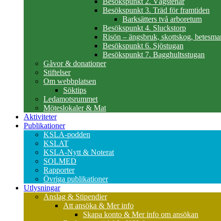
Besökspunkt 2. Vägstenar
Besökspunkt 3. Träd för framtiden
Barksätters två arboretum
Besökspunkt 4. Sluckstorp
Risön – ängsbruk, skottskog, betesma
Besökspunkt 6. Sjöstugan
Besökspunkt 7. Bagghultsstugan
Gåvor & donationer
Stiftelser
Om webbplatsen
Söktips
Ledamotsrummet
Möteslokaler & Mat
Aktiviteter
Publikationer
KSLA-podden
KSLAT
KSLA-Nytt & Noterat
SOLMED
Rapporter
Övriga publikationer
Utlysningar
Anslag & Stipendier
Att ansöka & Mer info
Skapa konto & Mer info om ansökan