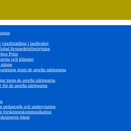
ningar
växtförädling i lantbruket
obal livsmedelsförsörjning
ebos Prize
terna och klimatet
s minne
sgärning inom de areella näringarna
ar inom de areella näringarna
för de areella näringarna
te
om pedagogik och undervisning
om forskningskommunikation
skningens tjänst