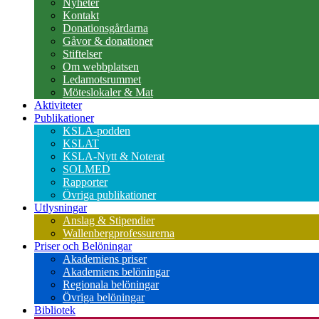
Nyheter
Kontakt
Donationsgårdarna
Gåvor & donationer
Stiftelser
Om webbplatsen
Ledamotsrummet
Möteslokaler & Mat
Aktiviteter
Publikationer
KSLA-podden
KSLAT
KSLA-Nytt & Noterat
SOLMED
Rapporter
Övriga publikationer
Utlysningar
Anslag & Stipendier
Wallenbergprofessurerna
Priser och Belöningar
Akademiens priser
Akademiens belöningar
Regionala belöningar
Övriga belöningar
Bibliotek