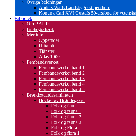
Övriga belöningar
Anders Walls Landsbygdsstipendium
Konung Carl XVI Gustafs 50-årsfond för vetenskap
Bibliotek
Om BAHP
Bibliografisök
Mer info
Öppettider
Hitta hit
Tjänster
Atlas 1900
Fembandsverket
Fembandsverket band 1
Fembandsverket band 2
Fembandsverket band 3
Fembandsverket band 4
Fembandsverket band 5
Brøndegaardssamlingen
Böcker av Brøndegaard
Folk og fauna
Folk og fauna 1
Folk og fauna 2
Folk og fauna 3
Folk og Flora
Folk og flora 1