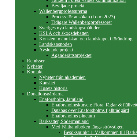
Tandem Forest Values kommunikation
Beviljade projekt
Wallenbergprofessurerna
Process för ansökan (t o m 2023)
Tidigare Wallenbergprofessorer
Sveriges nya landskapsmåltider
KSLA och skogsdebatten
Konsten, människan och landskapet i förändring
Landskapsnoden
Avslutade projekt
Äganderättsprojektet
Remisser
Nyheter
Kontakt
Nyheter från akademien
Kansliet
Husets historia
Donationsgårdarna
Enaforsholm, Jämtland
Enaforsholmskursen: Flora, fåglar & fjällvett
Databas över Enaforsholms fjällträdgård
Enaforsholms pinetum
Barksätter, Södermanland
Med Fälthandboken längs strövstigen
Besökspunkt 1: Välkommen till Barks