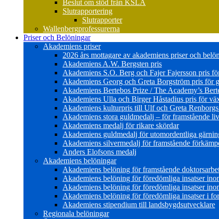
Beslut om stöd från KSLA
Slutrapportering
Slutrapporter
Wallenbergprofessurerna
Priser och Belöningar
Akademiens priser
2026 års mottagare av akademiens priser och belö
Akademiens A.W. Bergsten pris
Akademiens S.O. Berg och Fajer Fajersson pris för 
Akademiens Georg och Greta Borgström pris för gl
Akademiens Bertebos Prize / The Academy’s Bert
Akademiens Ulla och Birger Håstadius pris för väx
Akademiens kulturpris till Ulf och Greta Renborg
Akademiens stora guldmedalj – för framstående liv
Akademiens medalj för rikare skördar
Akademiens guldmedalj för utomordentliga gärning
Akademiens silvermedalj för framstående förkämpe 
Anders Elofsons medalj
Akademiens belöningar
Akademiens belöning för framstående doktorsarbe
Akademiens belöning för föredömliga insatser in
Akademiens belöning för föredömliga insatser in
Akademiens belöning för föredömliga insatser i for
Akademiens stipendium till landsbygdsutvecklare
Regionala belöningar