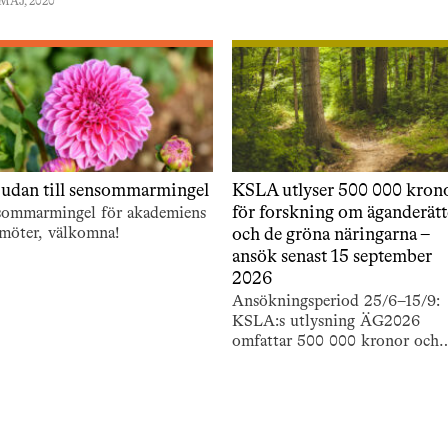
MAJ, 2020
judan till sensommarmingel
KSLA utlyser 500 000 kron
för forskning om äganderät
sommarmingel för akademiens
möter, välkomna!
och de gröna näringarna –
ansök senast 15 september
2026
Ansökningsperiod 25/6–15/9:
KSLA:s utlysning ÄG2026
omfattar 500 000 kronor och
stödjer forskning om äganderä
och de gröna näringarna.