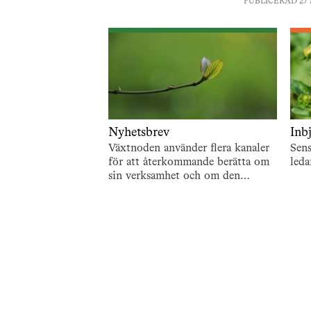
PUBLICERAD 27 
Nyhetsbrev
Inb
Växtnoden använder flera kanaler
Sen
för att återkommande berätta om
leda
sin verksamhet och om den
utveckling som pågår. En är de
återkommande nyhetsbreven. För
att…