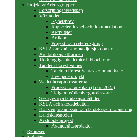
Projekt & Arbetsgrupper
Försörjningsberedskap
Växtnoden
Nyhetsbrev
Rapporter, inspel och dokumentation
Aktiviteter
Artiklar
Projekt- och referensgrupp
KSLA om smittsamma djursjukdomar
Antibiotikaplattformen
Tio kungliga akademier i tid och rum
Tandem Forest Values
Tandem Forest Values kommunikation
Beviljade projekt
Wallenbergprofessurerna
Process för ansökan (t o m 2023)
Tidigare Wallenbergprofessorer
Sveriges nya landskapsmåltider
KSLA och skogsdebatten
Konsten, människan och landskapet i förändring
Landskapsnoden
Avslutade projekt
Äganderättsprojektet
Remisser
Nyheter