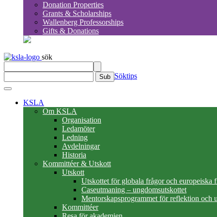
Donation Properties
Grants & Scholarships
Wallenberg Professorships
Gifts & Donations
sök
Söktips
Sub
KSLA
Om KSLA
Organisation
Ledamöter
Ledning
Avdelningar
Historia
Kommittéer & Utskott
Utskott
Utskottet för globala frågor och europeiska 
Caseutmaning – ungdomsutskottet
Mentorskapsprogrammet för reflektion och u
Kommittéer
Resa för akademien