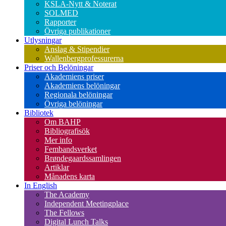
KSLA-Nytt & Noterat
SOLMED
Rapporter
Övriga publikationer
Utlysningar
Anslag & Stipendier
Wallenbergprofessurerna
Priser och Belöningar
Akademiens priser
Akademiens belöningar
Regionala belöningar
Övriga belöningar
Bibliotek
Om BAHP
Bibliografisök
Mer info
Fembandsverket
Brøndegaardssamlingen
Artiklar
Månadens karta
In English
The Academy
Independent Meetingplace
The Fellows
Digital Lunch Talks