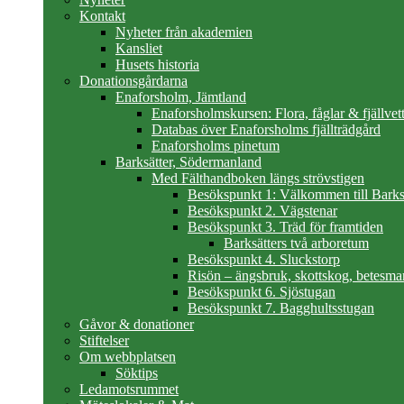
Kontakt
Nyheter från akademien
Kansliet
Husets historia
Donationsgårdarna
Enaforsholm, Jämtland
Enaforsholmskursen: Flora, fåglar & fjällvett
Databas över Enaforsholms fjällträdgård
Enaforsholms pinetum
Barksätter, Södermanland
Med Fälthandboken längs strövstigen
Besökspunkt 1: Välkommen till Barks
Besökspunkt 2. Vägstenar
Besökspunkt 3. Träd för framtiden
Barksätters två arboretum
Besökspunkt 4. Sluckstorp
Risön – ängsbruk, skottskog, betesma
Besökspunkt 6. Sjöstugan
Besökspunkt 7. Bagghultsstugan
Gåvor & donationer
Stiftelser
Om webbplatsen
Söktips
Ledamotsrummet