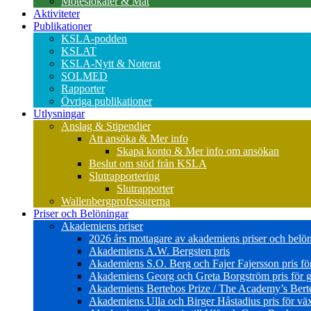
Möteslokaler & Mat
Aktiviteter
Publikationer
KSLA-podden
KSLAT
KSLA-Nytt & Noterat
SOLMED
Rapporter
Övriga publikationer
Utlysningar
Anslag & Stipendier
Att ansöka & Mer info
Skapa konto & Mer info om ansökan
Beslut om stöd från KSLA
Slutrapportering
Slutrapporter
Wallenbergprofessurerna
Priser och Belöningar
Akademiens priser
2026 års mottagare av akademiens priser och belö
Akademiens A.W. Bergsten pris
Akademiens S.O. Berg och Fajer Fajersson pris för 
Akademiens Georg och Greta Borgström pris för gl
Akademiens Bertebos Prize / The Academy’s Bert
Akademiens Ulla och Birger Håstadius pris för väx