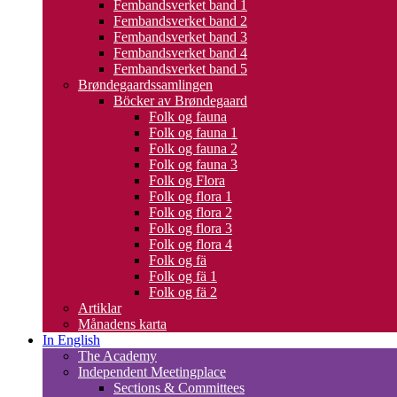
Fembandsverket band 1
Fembandsverket band 2
Fembandsverket band 3
Fembandsverket band 4
Fembandsverket band 5
Brøndegaardssamlingen
Böcker av Brøndegaard
Folk og fauna
Folk og fauna 1
Folk og fauna 2
Folk og fauna 3
Folk og Flora
Folk og flora 1
Folk og flora 2
Folk og flora 3
Folk og flora 4
Folk og fä
Folk og fä 1
Folk og fä 2
Artiklar
Månadens karta
In English
The Academy
Independent Meetingplace
Sections & Committees