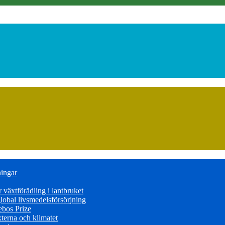
ningar
växtförädling i lantbruket
obal livsmedelsförsörjning
ebos Prize
terna och klimatet