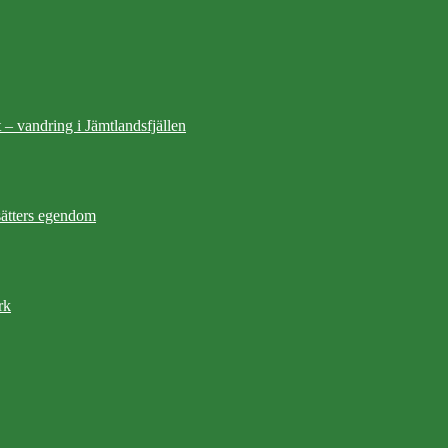
 – vandring i Jämtlandsfjällen
ätters egendom
rk