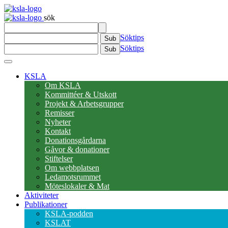
sök
Söktips
Sub
Söktips
Sub
KSLA
Om KSLA
Kommittéer & Utskott
Projekt & Arbetsgrupper
Remisser
Nyheter
Kontakt
Donationsgårdarna
Gåvor & donationer
Stiftelser
Om webbplatsen
Ledamotsrummet
Möteslokaler & Mat
Aktiviteter
Publikationer
KSLA-podden
KSLAT