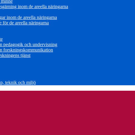
s minne
sgärning inom de areella näringarna
ar inom de areella näringarna
för de areella näringarna
te
om pedagogik och undervisning
om forskningskommunikation
skningens tjänst
, teknik och miljö