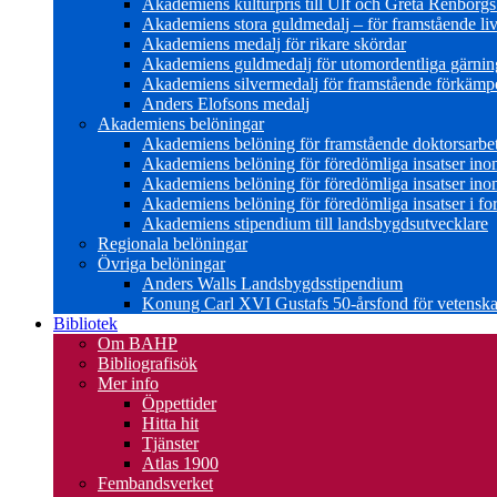
Akademiens kulturpris till Ulf och Greta Renborg
Akademiens stora guldmedalj – för framstående liv
Akademiens medalj för rikare skördar
Akademiens guldmedalj för utomordentliga gärning
Akademiens silvermedalj för framstående förkämpe 
Anders Elofsons medalj
Akademiens belöningar
Akademiens belöning för framstående doktorsarbe
Akademiens belöning för föredömliga insatser in
Akademiens belöning för föredömliga insatser in
Akademiens belöning för föredömliga insatser i for
Akademiens stipendium till landsbygdsutvecklare
Regionala belöningar
Övriga belöningar
Anders Walls Landsbygdsstipendium
Konung Carl XVI Gustafs 50-årsfond för vetenskap
Bibliotek
Om BAHP
Bibliografisök
Mer info
Öppettider
Hitta hit
Tjänster
Atlas 1900
Fembandsverket