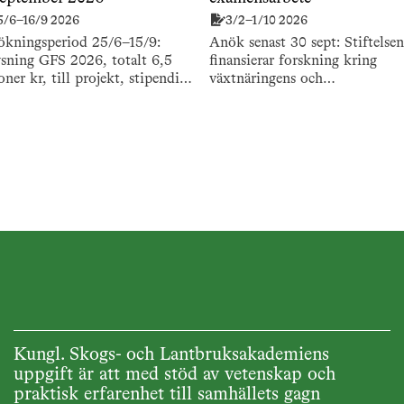
5/6–16/9 2026
3/2–1/10 2026
ökningsperiod 25/6–15/9:
Anök senast 30 sept: Stiftelsen
sning GFS 2026, totalt 6,5
finansierar forskning kring
oner kr, till projekt, stipendier
växtnäringens och
resestipendier samt
kalkningsmedlens miljöpåverka
rojekt och populär
såväl grund- som tillämpad
icering.
forskning.
Kungl. Skogs- och Lantbruksakademiens
uppgift är att med stöd av vetenskap och
praktisk erfarenhet till samhällets gagn