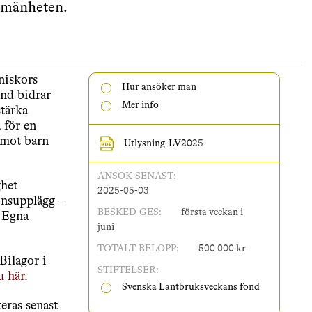
llmänheten.
niskors
Hur ansöker man
nd bidrar
Mer info
stärka
 för en
 mot barn
Utlysning-LV2025
ANSÖK
SENAST:
ghet
2025-05-03
onsupplägg –
BESKED
GES:
första veckan i
– Egna
juni
TOTALT
BELOPP:
500 000 kr
Bilagor i
STIFTELSER:
u här
.
Svenska Lantbruksveckans fond
eras senast