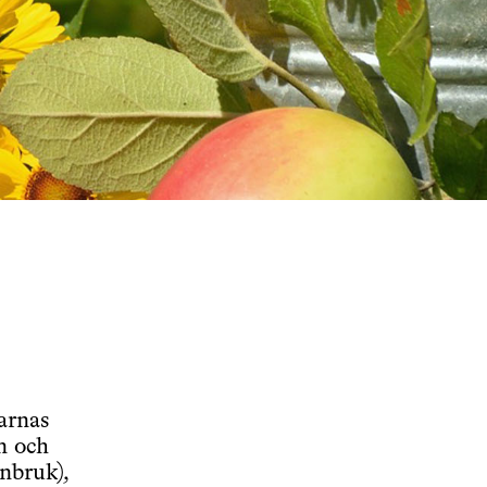
arnas
n och
enbruk),