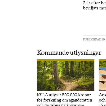
2 år efter be
beviljats med
PUBLICERAD 19 
Kommande utlysningar
KSLA utlyser 500 000 kronor
Ansl
för forskning om äganderätten
och
och de gröna näringarna –
15 