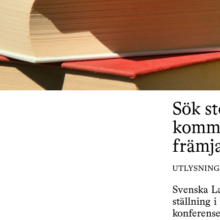
Sök st
kommun
främj
UTLYSNING
Svenska La
ställning 
konferense