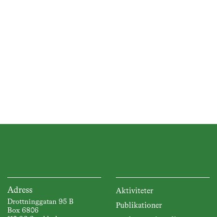
n,
Adress
Aktiviteter
Drottninggatan 95 B
Publikationer
Box 6806