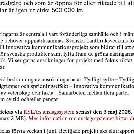
 trädgård och som är öppna för eller riktade till a
ar årligen ut cirka 500 000 kr.
ingarna är centrala i vårt föränderliga samhälle och i män
de behöver uppmärksammas. Svenska Lantbruksveckans fo
ll innovativa kommunikationsprojekt som bidrar till att 
för svenska produkter samt lyfta fram de gröna näringarna
ik. Vi ser gärna ansökningar för projekt med fokus riktat
ar.
vid bedömning av ansökningarna är: Tydligt syfte – Tydli
lgrupper och spridningseffekt – Innovativa kommunikati
v vetenskap och fakta – Samarbeten mellan flera parter 
rm av tid och/eller pengar
ickas via
KSLA:s anslagssystem
senast den 3 maj 2025.
(max 2 MB).
Mer information om anslagssystemet hittar d
las första veckan i juni. Beviljade projekt ska slutrapport