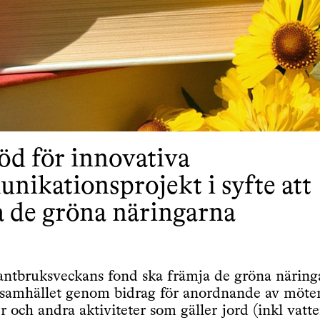
öd för innovativa
ikationsprojekt i syfte att
a de gröna näringarna
ntbruksveckans fond ska främja de gröna näring
i samhället genom bidrag för anordnande av möte
r och andra aktiviteter som gäller jord (inkl vatt