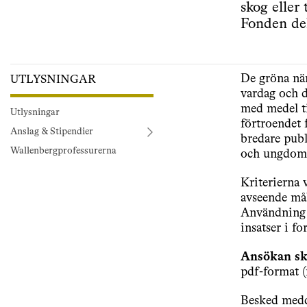
skog eller
Fonden del
De gröna när
UTLYSNINGAR
vardag och 
med medel ti
Utlysningar
förtroendet 
Anslag & Stipendier
bredare publ
Wallenbergprofessurerna
och ungdom
Kriterierna 
avseende må
Användning a
insatser i fo
Ansökan sk
pdf-format 
Besked medde