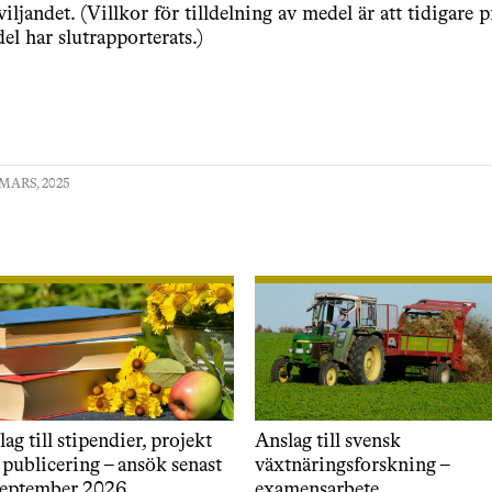
viljandet. (Villkor för tilldelning av medel är att tidigare 
el har slutrapporterats.)
MARS, 2025
ag till stipendier, projekt
Anslag till svensk
 publicering – ansök senast
växtnäringsforskning –
september 2026
examensarbete