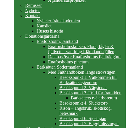
Äganderättsprojektet
Remisser
Nyheter
Kontakt
Nyheter från akademien
Kansliet
Husets historia
Donationsgårdarna
Enaforsholm, Jämtland
Enaforsholmskursen: Flora, fåglar &
fjällvett – vandring i Jämtlandsfjällen
Databas över Enaforsholms fjällträdgård
Enaforsholms pinetum
Barksätter, Södermanland
Med Fälthandboken längs strövstigen
Besökspunkt 1: Välkommen till
Barksätters egendom
Besökspunkt 2. Vägstenar
Besökspunkt 3. Träd för framtiden
Barksätters två arboretum
Besökspunkt 4. Sluckstorp
Risön – ängsbruk, skottskog,
betesmark
Besökspunkt 6. Sjöstugan
Besökspunkt 7. Bagghultsstugan