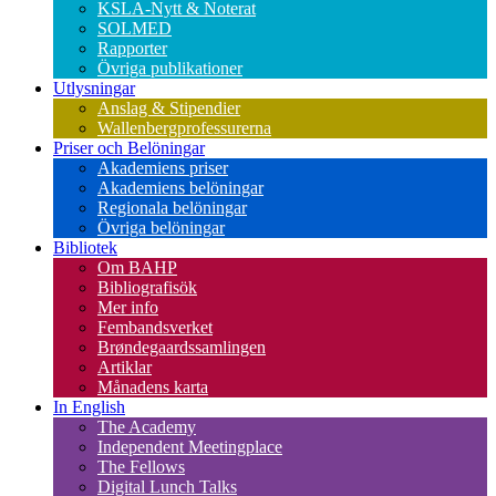
KSLA-Nytt & Noterat
SOLMED
Rapporter
Övriga publikationer
Utlysningar
Anslag & Stipendier
Wallenbergprofessurerna
Priser och Belöningar
Akademiens priser
Akademiens belöningar
Regionala belöningar
Övriga belöningar
Bibliotek
Om BAHP
Bibliografisök
Mer info
Fembandsverket
Brøndegaardssamlingen
Artiklar
Månadens karta
In English
The Academy
Independent Meetingplace
The Fellows
Digital Lunch Talks