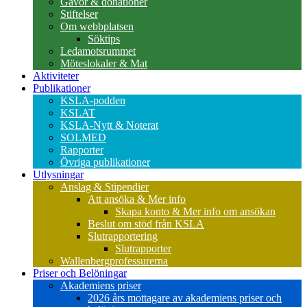
Gåvor & donationer
Stiftelser
Om webbplatsen
Söktips
Ledamotsrummet
Möteslokaler & Mat
Aktiviteter
Publikationer
KSLA-podden
KSLAT
KSLA-Nytt & Noterat
SOLMED
Rapporter
Övriga publikationer
Utlysningar
Anslag & Stipendier
Att ansöka & Mer info
Skapa konto & Mer info om ansökan
Beslut om stöd från KSLA
Slutrapportering
Slutrapporter
Wallenbergprofessurerna
Priser och Belöningar
Akademiens priser
2026 års mottagare av akademiens priser och