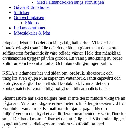
Med Fälthandboken längs strövstigen
Gåvor & donationer
Stiftelser
Om webbplatsen
Söktips
Ledamotsrummet
Möteslokaler & Mat
I dagens debatt talas det om långsiktig hållbarhet. Vi lever i ett
högteknologiskt samhälle och det är lätt att glömma att den stora
solfångaren fortfarande är våra odlade växter. Hela den mänskliga
civilisationen bygger på våra grödor. En vanlig uttolkning av ordet
kultur är som bekant att odla. Och utan odlingar ingen kultur.
KSLA:s ledamöter har vid sidan om jordbruk, skogsbruk och
trädgård även djupa kunskaper om vattenbruk, landskapsvård och
biologisk mångfald och ett stort kontaktnät. Kunnandet och
kontaktnätet ska vara lättillgängligt och till samhällets tjänst.
Sådant arbete har skett tidigare men är inte desto mindre viktigare än
någonsin. Vi lär av tidigare erfarenheter och håller processen vid liv.
Framtiden väntar inte. Klimatförändringarna pågår, liksom
miljöpåverkan och trycket av allt flera konsumenter av västerländskt
snitt. Det handlar om hållbarhet och uthållighet. I Växtnoden ligger
tyngdpunkten på dialoger om modern växtförädling med