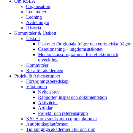
Om KSLA
Organisation
Ledamöter
Ledning
Avdelningar
Historia
Kommittéer & Utskott
Utskott
Utskottet för globala frågor och europeiska frågor
Caseutmaning – ungdomsutskottet
Mentorskapsprogrammet för reflektion och
utveckling
Kommittéer
Resa för akademien
Projekt & Arbetsgrupper
Försörjningsberedskap
Växtnoden
Nyhetsbrev
Rapporter, inspel och dokumentation
Aktiviteter
Artiklar
Projekt- och referensgrupp
KSLA om smittsamma djursjukdomar
Antibiotikaplattformen
Tio kungliga akademier i tid och rum