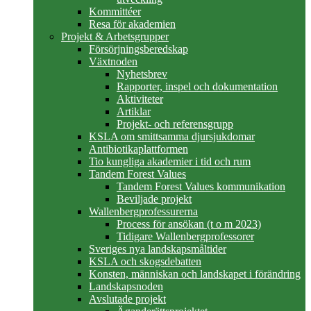
Kommittéer
Resa för akademien
Projekt & Arbetsgrupper
Försörjningsberedskap
Växtnoden
Nyhetsbrev
Rapporter, inspel och dokumentation
Aktiviteter
Artiklar
Projekt- och referensgrupp
KSLA om smittsamma djursjukdomar
Antibiotikaplattformen
Tio kungliga akademier i tid och rum
Tandem Forest Values
Tandem Forest Values kommunikation
Beviljade projekt
Wallenbergprofessurerna
Process för ansökan (t o m 2023)
Tidigare Wallenbergprofessorer
Sveriges nya landskapsmåltider
KSLA och skogsdebatten
Konsten, människan och landskapet i förändring
Landskapsnoden
Avslutade projekt