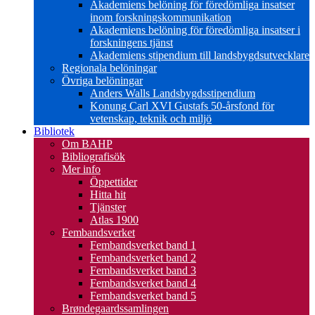
Akademiens belöning för föredömliga insatser
inom forskningskommunikation
Akademiens belöning för föredömliga insatser i
forskningens tjänst
Akademiens stipendium till landsbygdsutvecklare
Regionala belöningar
Övriga belöningar
Anders Walls Landsbygdsstipendium
Konung Carl XVI Gustafs 50-årsfond för
vetenskap, teknik och miljö
Bibliotek
Om BAHP
Bibliografisök
Mer info
Öppettider
Hitta hit
Tjänster
Atlas 1900
Fembandsverket
Fembandsverket band 1
Fembandsverket band 2
Fembandsverket band 3
Fembandsverket band 4
Fembandsverket band 5
Brøndegaardssamlingen