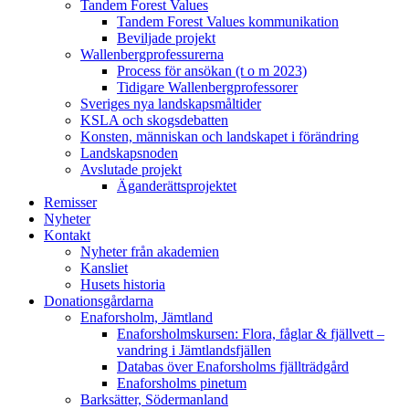
Tandem Forest Values
Tandem Forest Values kommunikation
Beviljade projekt
Wallenbergprofessurerna
Process för ansökan (t o m 2023)
Tidigare Wallenbergprofessorer
Sveriges nya landskapsmåltider
KSLA och skogsdebatten
Konsten, människan och landskapet i förändring
Landskapsnoden
Avslutade projekt
Äganderättsprojektet
Remisser
Nyheter
Kontakt
Nyheter från akademien
Kansliet
Husets historia
Donationsgårdarna
Enaforsholm, Jämtland
Enaforsholmskursen: Flora, fåglar & fjällvett –
vandring i Jämtlandsfjällen
Databas över Enaforsholms fjällträdgård
Enaforsholms pinetum
Barksätter, Södermanland