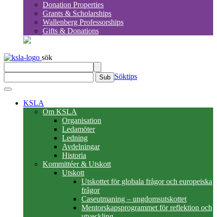
Donation Properties
Grants & Scholarships
Wallenberg Professorships
Gifts & Donations
sök
Söktips
Sub
KSLA
Om KSLA
Organisation
Ledamöter
Ledning
Avdelningar
Historia
Kommittéer & Utskott
Utskott
Utskottet för globala frågor och europeiska
frågor
Caseutmaning – ungdomsutskottet
Mentorskapsprogrammet för reflektion och
utveckling