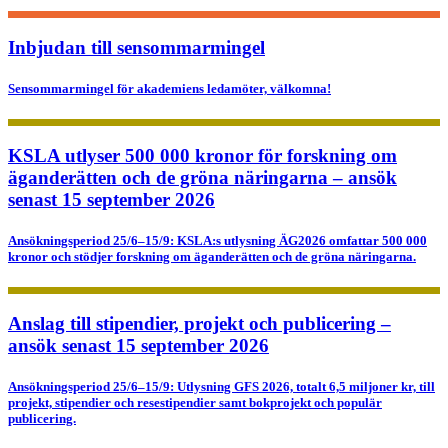
Inbjudan till sensommarmingel
Sensommarmingel för akademiens ledamöter, välkomna!
KSLA utlyser 500 000 kronor för forskning om
äganderätten och de gröna näringarna – ansök
senast 15 september 2026
Ansökningsperiod 25/6–15/9: KSLA:s utlysning ÄG2026 omfattar 500 000
kronor och stödjer forskning om äganderätten och de gröna näringarna.
Anslag till stipendier, projekt och publicering –
ansök senast 15 september 2026
Ansökningsperiod 25/6–15/9: Utlysning GFS 2026, totalt 6,5 miljoner kr, till
projekt, stipendier och resestipendier samt bokprojekt och populär
publicering.