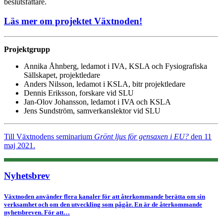
beslutsfattare.
Läs mer om projektet Växtnoden!
Projektgrupp
Annika Åhnberg, ledamot i IVA, KSLA och Fysiografiska
Sällskapet, projektledare
Anders Nilsson, ledamot i KSLA, bitr projektledare
Dennis Eriksson, forskare vid SLU
Jan-Olov Johansson, ledamot i IVA och KSLA
Jens Sundström, samverkanslektor vid SLU
Till Växtnodens seminarium
Grönt ljus för gensaxen i EU?
den 11
maj 2021.
Nyhetsbrev
Växtnoden använder flera kanaler för att återkommande berätta om sin
verksamhet och om den utveckling som pågår. En är de återkommande
nyhetsbreven. För att…