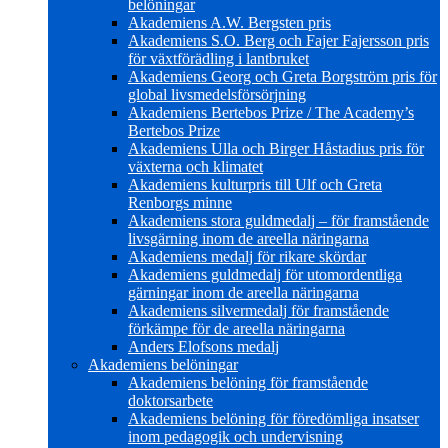
belöningar
Akademiens A.W. Bergsten pris
Akademiens S.O. Berg och Fajer Fajersson pris
för växtförädling i lantbruket
Akademiens Georg och Greta Borgström pris för
global livsmedelsförsörjning
Akademiens Bertebos Prize / The Academy’s
Bertebos Prize
Akademiens Ulla och Birger Håstadius pris för
växterna och klimatet
Akademiens kulturpris till Ulf och Greta
Renborgs minne
Akademiens stora guldmedalj – för framstående
livsgärning inom de areella näringarna
Akademiens medalj för rikare skördar
Akademiens guldmedalj för utomordentliga
gärningar inom de areella näringarna
Akademiens silvermedalj för framstående
förkämpe för de areella näringarna
Anders Elofsons medalj
Akademiens belöningar
Akademiens belöning för framstående
doktorsarbete
Akademiens belöning för föredömliga insatser
inom pedagogik och undervisning