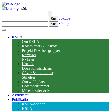
sök
Söktips
Sub
Söktips
Sub
KSLA
Om KSLA
Kommittéer & Utskott
Projekt & Arbetsgrupper
Remisser
Nyheter
Kontakt
Donationsgårdarna
Gåvor & donationer
Stiftelser
Om webbplatsen
Ledamotsrummet
Möteslokaler & Mat
Aktiviteter
Publikationer
KSLA-podden
KSLAT