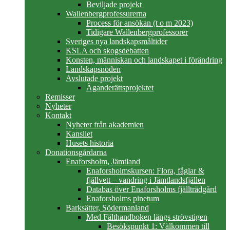
Beviljade projekt
Wallenbergprofessurerna
Process för ansökan (t o m 2023)
Tidigare Wallenbergprofessorer
Sveriges nya landskapsmåltider
KSLA och skogsdebatten
Konsten, människan och landskapet i förändring
Landskapsnoden
Avslutade projekt
Äganderättsprojektet
Remisser
Nyheter
Kontakt
Nyheter från akademien
Kansliet
Husets historia
Donationsgårdarna
Enaforsholm, Jämtland
Enaforsholmskursen: Flora, fåglar &
fjällvett – vandring i Jämtlandsfjällen
Databas över Enaforsholms fjällträdgård
Enaforsholms pinetum
Barksätter, Södermanland
Med Fälthandboken längs strövstigen
Besökspunkt 1: Välkommen till