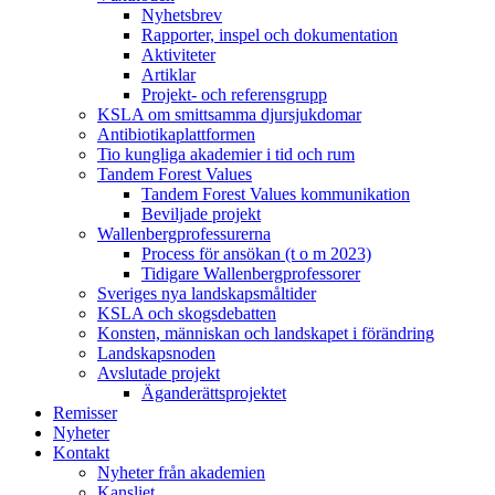
Nyhetsbrev
Rapporter, inspel och dokumentation
Aktiviteter
Artiklar
Projekt- och referensgrupp
KSLA om smittsamma djursjukdomar
Antibiotikaplattformen
Tio kungliga akademier i tid och rum
Tandem Forest Values
Tandem Forest Values kommunikation
Beviljade projekt
Wallenbergprofessurerna
Process för ansökan (t o m 2023)
Tidigare Wallenbergprofessorer
Sveriges nya landskapsmåltider
KSLA och skogsdebatten
Konsten, människan och landskapet i förändring
Landskapsnoden
Avslutade projekt
Äganderättsprojektet
Remisser
Nyheter
Kontakt
Nyheter från akademien
Kansliet