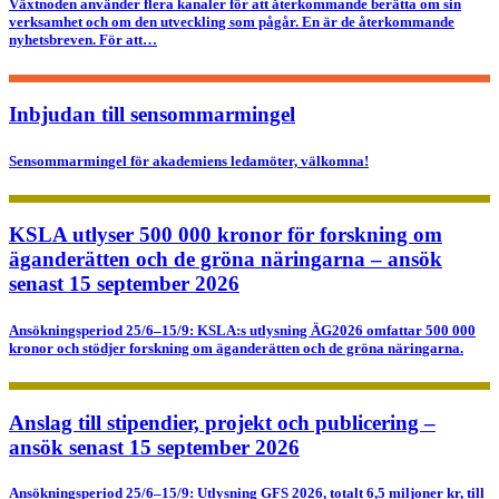
Växtnoden använder flera kanaler för att återkommande berätta om sin
verksamhet och om den utveckling som pågår. En är de återkommande
nyhetsbreven. För att…
Inbjudan till sensommarmingel
Sensommarmingel för akademiens ledamöter, välkomna!
KSLA utlyser 500 000 kronor för forskning om
äganderätten och de gröna näringarna – ansök
senast 15 september 2026
Ansökningsperiod 25/6–15/9: KSLA:s utlysning ÄG2026 omfattar 500 000
kronor och stödjer forskning om äganderätten och de gröna näringarna.
Anslag till stipendier, projekt och publicering –
ansök senast 15 september 2026
Ansökningsperiod 25/6–15/9: Utlysning GFS 2026, totalt 6,5 miljoner kr, till