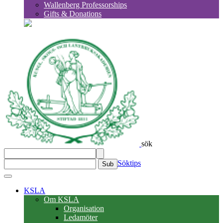
Wallenberg Professorships
Gifts & Donations
sök
Söktips
Sub
KSLA
Om KSLA
Organisation
Ledamöter