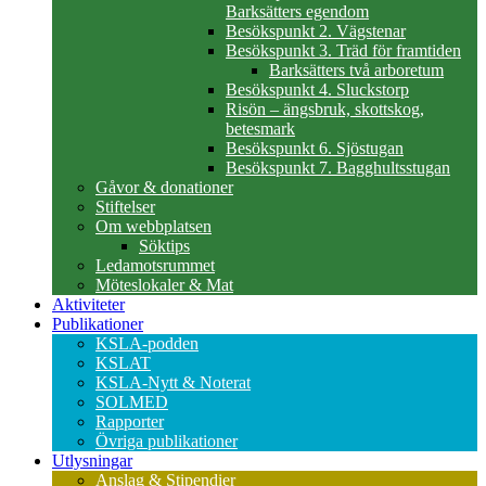
Barksätters egendom
Besökspunkt 2. Vägstenar
Besökspunkt 3. Träd för framtiden
Barksätters två arboretum
Besökspunkt 4. Sluckstorp
Risön – ängsbruk, skottskog,
betesmark
Besökspunkt 6. Sjöstugan
Besökspunkt 7. Bagghultsstugan
Gåvor & donationer
Stiftelser
Om webbplatsen
Söktips
Ledamotsrummet
Möteslokaler & Mat
Aktiviteter
Publikationer
KSLA-podden
KSLAT
KSLA-Nytt & Noterat
SOLMED
Rapporter
Övriga publikationer
Utlysningar
Anslag & Stipendier