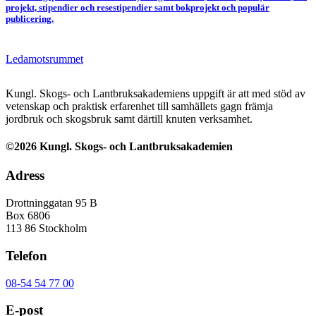
projekt, stipendier och resestipendier samt bokprojekt och populär
publicering.
Ledamotsrummet
Kungl. Skogs- och Lantbruksakademiens uppgift är att med stöd av
vetenskap och praktisk erfarenhet till samhällets gagn främja
jordbruk och skogsbruk samt därtill knuten verksamhet.
©2026 Kungl. Skogs- och Lantbruksakademien
Adress
Drottninggatan 95 B
Box 6806
113 86 Stockholm
Telefon
08-54 54 77 00
E-post