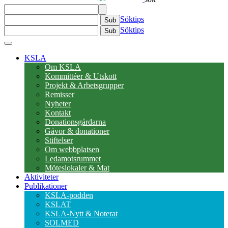
Söktips
Sub
Söktips
Sub
KSLA
Om KSLA
Kommittéer & Utskott
Projekt & Arbetsgrupper
Remisser
Nyheter
Kontakt
Donationsgårdarna
Gåvor & donationer
Stiftelser
Om webbplatsen
Ledamotsrummet
Möteslokaler & Mat
Aktiviteter
Publikationer
KSLA-podden
KSLAT
KSLA-Nytt & Noterat
SOLMED