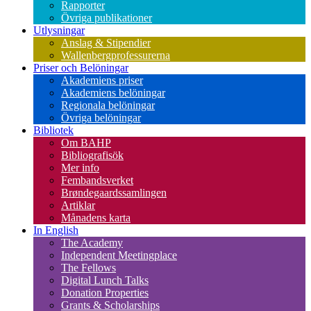
Rapporter
Övriga publikationer
Utlysningar
Anslag & Stipendier
Wallenbergprofessurerna
Priser och Belöningar
Akademiens priser
Akademiens belöningar
Regionala belöningar
Övriga belöningar
Bibliotek
Om BAHP
Bibliografisök
Mer info
Fembandsverket
Brøndegaardssamlingen
Artiklar
Månadens karta
In English
The Academy
Independent Meetingplace
The Fellows
Digital Lunch Talks
Donation Properties
Grants & Scholarships