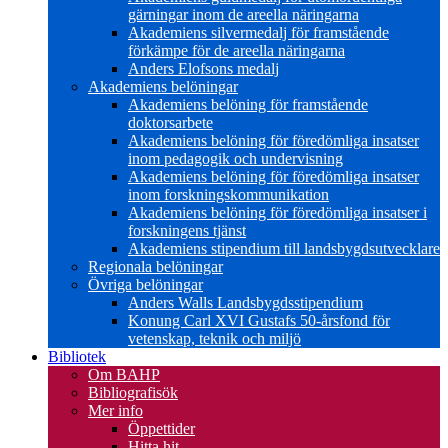
gärningar inom de areella näringarna
Akademiens silvermedalj för framstående
förkämpe för de areella näringarna
Anders Elofsons medalj
Akademiens belöningar
Akademiens belöning för framstående
doktorsarbete
Akademiens belöning för föredömliga insatser
inom pedagogik och undervisning
Akademiens belöning för föredömliga insatser
inom forskningskommunikation
Akademiens belöning för föredömliga insatser i
forskningens tjänst
Akademiens stipendium till landsbygdsutvecklare
Regionala belöningar
Övriga belöningar
Anders Walls Landsbygdsstipendium
Konung Carl XVI Gustafs 50-årsfond för
vetenskap, teknik och miljö
Bibliotek
Om BAHP
Bibliografisök
Mer info
Öppettider
Hitta hit