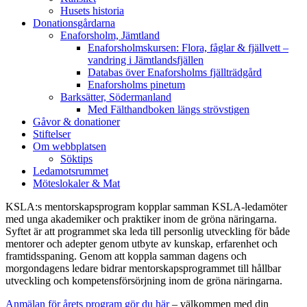
Husets historia
Donationsgårdarna
Enaforsholm, Jämtland
Enaforsholmskursen: Flora, fåglar & fjällvett –
vandring i Jämtlandsfjällen
Databas över Enaforsholms fjällträdgård
Enaforsholms pinetum
Barksätter, Södermanland
Med Fälthandboken längs strövstigen
Gåvor & donationer
Stiftelser
Om webbplatsen
Söktips
Ledamotsrummet
Möteslokaler & Mat
KSLA:s mentorskapsprogram kopplar samman KSLA-ledamöter
med unga akademiker och praktiker inom de gröna näringarna.
Syftet är att programmet ska leda till personlig utveckling för både
mentorer och adepter genom utbyte av kunskap, erfarenhet och
framtidsspaning. Genom att koppla samman dagens och
morgondagens ledare bidrar mentorskapsprogrammet till hållbar
utveckling och kompetensförsörjning inom de gröna näringarna.
Anmälan för årets program gör du här
– välkommen med din