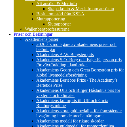
Att ansöka & Mer info
Skapa konto & Mer info om ansökan
Beslut om stöd från KSLA
Slutrapportering
Slutrapporter
Wallenbergprofessurerna
Priser och Belöningar
Akademiens priser
2026 års mottagare av akademiens priser och
belöningar
Akademiens A.W. Bergsten pris
Akademiens S.O. Berg och Fajer Fajersson pris
för växtförädling i lantbruket
Akademiens Georg och Greta Borgström pris för
global livsmedelsförsörjning
Akademiens Bertebos Prize / The Academy’s
Bertebos Prize
Akademiens Ulla och Birger Håstadius pris för
växterna och klimatet
Akademiens kulturpris till Ulf och Greta
Renborgs minne
Akademiens stora guldmedalj – för framstående
livsgärning inom de areella näringarna
Akademiens medalj för rikare skördar
Akademiens guldmedalj för utomordentliga