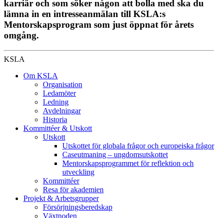
karriär och som söker någon att bolla med ska du
lämna in en intresseanmälan till KSLA:s
Mentorskapsprogram som just öppnat för årets
omgång.
KSLA
Om KSLA
Organisation
Ledamöter
Ledning
Avdelningar
Historia
Kommittéer & Utskott
Utskott
Utskottet för globala frågor och europeiska frågor
Caseutmaning – ungdomsutskottet
Mentorskapsprogrammet för reflektion och
utveckling
Kommittéer
Resa för akademien
Projekt & Arbetsgrupper
Försörjningsberedskap
Växtnoden