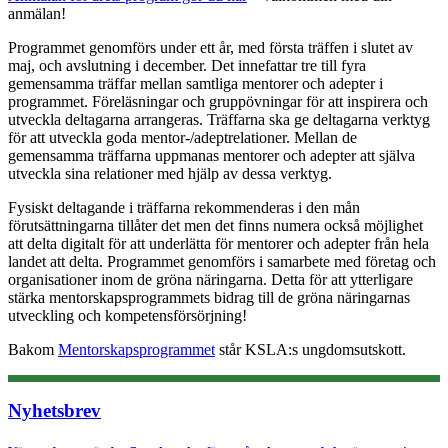
anmälan!
Programmet genomförs under ett år, med första träffen i slutet av
maj, och avslutning i december. Det innefattar tre till fyra
gemensamma träffar mellan samtliga mentorer och adepter i
programmet. Föreläsningar och gruppövningar för att inspirera och
utveckla deltagarna arrangeras. Träffarna ska ge deltagarna verktyg
för att utveckla goda mentor-/adeptrelationer. Mellan de
gemensamma träffarna uppmanas mentorer och adepter att själva
utveckla sina relationer med hjälp av dessa verktyg.
Fysiskt deltagande i träffarna rekommenderas i den mån
förutsättningarna tillåter det men det finns numera också möjlighet
att delta digitalt för att underlätta för mentorer och adepter från hela
landet att delta. Programmet genomförs i samarbete med företag och
organisationer inom de gröna näringarna. Detta för att ytterligare
stärka mentorskapsprogrammets bidrag till de gröna näringarnas
utveckling och kompetensförsörjning!
Bakom
Mentorskapsprogrammet
står KSLA:s ungdomsutskott.
Nyhetsbrev