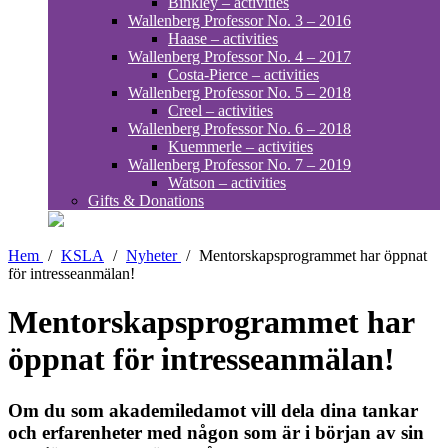
Binkley – activities
Wallenberg Professor No. 3 – 2016
Haase – activities
Wallenberg Professor No. 4 – 2017
Costa-Pierce – activities
Wallenberg Professor No. 5 – 2018
Creel – activities
Wallenberg Professor No. 6 – 2018
Kuemmerle – activities
Wallenberg Professor No. 7 – 2019
Watson – activities
Gifts & Donations
Hem
/
KSLA
/
Nyheter
/
Mentorskapsprogrammet har öppnat
för intresseanmälan!
Mentorskapsprogrammet har
öppnat för intresseanmälan!
Om du som akademiledamot vill dela dina tankar
och erfarenheter med någon som är i början av sin