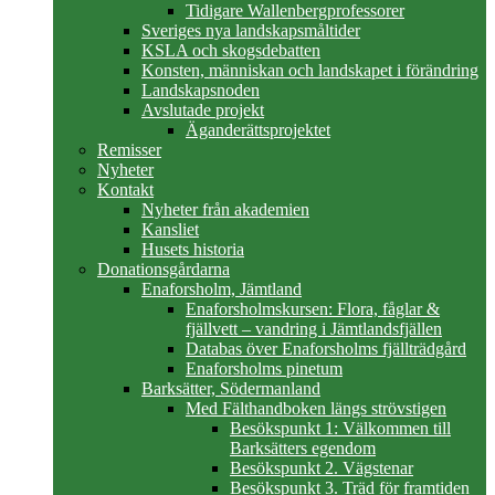
Tidigare Wallenbergprofessorer
Sveriges nya landskapsmåltider
KSLA och skogsdebatten
Konsten, människan och landskapet i förändring
Landskapsnoden
Avslutade projekt
Äganderättsprojektet
Remisser
Nyheter
Kontakt
Nyheter från akademien
Kansliet
Husets historia
Donationsgårdarna
Enaforsholm, Jämtland
Enaforsholmskursen: Flora, fåglar &
fjällvett – vandring i Jämtlandsfjällen
Databas över Enaforsholms fjällträdgård
Enaforsholms pinetum
Barksätter, Södermanland
Med Fälthandboken längs strövstigen
Besökspunkt 1: Välkommen till
Barksätters egendom
Besökspunkt 2. Vägstenar
Besökspunkt 3. Träd för framtiden