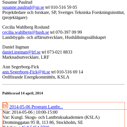
Susanne Paulrud
susanne.paulrud@sp.se
tel 010-516 59 05
Projektledare och forskare, SP, Sveriges Tekniska Forskningsinstitut,
(projektägare)
Cecilia Wahlberg Roslund
cecilia.wahlberg@hush.se
tel 070-397 09 99
Landsbygds- och affärsutvecklare, Hushållningssällskapet
Daniel Ingman
daniel.ingman@lrf.se
tel 073-021 8833
Marknadsutvecklare, LRF
Ann Segerborg-Fick
ann.Segerborg-Fick@jti.se
tel 010-516 69 14
Ordförande Energikommittén, KSLA
Publicerad 14 april, 2014
2014-05-06 Program Lantbr...
När:
2014-05-06 | 10:00-15:00
Var:
Kungl. Skogs- och Lantbruksakademien (KSLA)
Drottninggatan 95 B, 113 86, Stockholm, SE