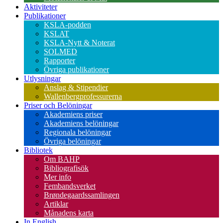
Aktiviteter
Publikationer
KSLA-podden
KSLAT
KSLA-Nytt & Noterat
SOLMED
Rapporter
Övriga publikationer
Utlysningar
Anslag & Stipendier
Wallenbergprofessurerna
Priser och Belöningar
Akademiens priser
Akademiens belöningar
Regionala belöningar
Övriga belöningar
Bibliotek
Om BAHP
Bibliografisök
Mer info
Fembandsverket
Brøndegaardssamlingen
Artiklar
Månadens karta
In English