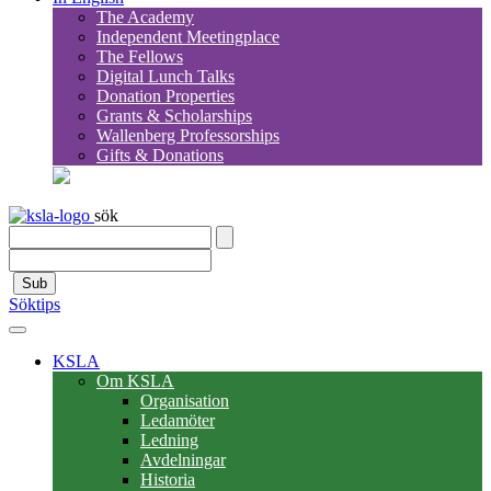
The Academy
Independent Meetingplace
The Fellows
Digital Lunch Talks
Donation Properties
Grants & Scholarships
Wallenberg Professorships
Gifts & Donations
sök
Sub
Söktips
KSLA
Om KSLA
Organisation
Ledamöter
Ledning
Avdelningar
Historia