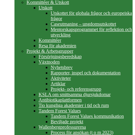
Kommittéer & Utskott
Utskott
Utskottet för globala frågor och europeiska
frågor
Caseutmaning – ungdomsutskottet
Mentorskapsprogrammet för reflektion och
utveckling
Kommittéer
Resa för akademien
Projekt & Arbetsgrupper
Försörjningsberedskap
Växtnoden
Nyhetsbrev
Rapporter, inspel och dokumentation
Aktiviteter
Artiklar
Projekt- och referensgrupp
KSLA om smittsamma djursjukdomar
Antibiotikaplattformen
Tio kungliga akademier i tid och rum
Tandem Forest Values
Tandem Forest Values kommunikation
Beviljade projekt
Wallenbergprofessurerna
Process för ansökan (t o m 2023)