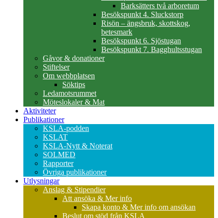
Barksätters två arboretum
Besökspunkt 4. Sluckstorp
Risön – ängsbruk, skottskog,
betesmark
Besökspunkt 6. Sjöstugan
Besökspunkt 7. Bagghultsstugan
Gåvor & donationer
Stiftelser
Om webbplatsen
Söktips
Ledamotsrummet
Möteslokaler & Mat
Aktiviteter
Publikationer
KSLA-podden
KSLAT
KSLA-Nytt & Noterat
SOLMED
Rapporter
Övriga publikationer
Utlysningar
Anslag & Stipendier
Att ansöka & Mer info
Skapa konto & Mer info om ansökan
Beslut om stöd från KSLA