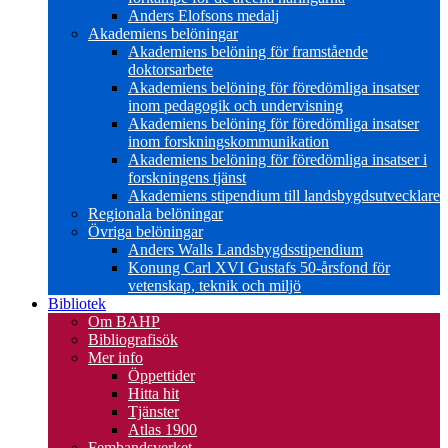
Anders Elofsons medalj
Akademiens belöningar
Akademiens belöning för framstående
doktorsarbete
Akademiens belöning för föredömliga insatser
inom pedagogik och undervisning
Akademiens belöning för föredömliga insatser
inom forskningskommunikation
Akademiens belöning för föredömliga insatser i
forskningens tjänst
Akademiens stipendium till landsbygdsutvecklare
Regionala belöningar
Övriga belöningar
Anders Walls Landsbygdsstipendium
Konung Carl XVI Gustafs 50-årsfond för
vetenskap, teknik och miljö
Bibliotek
Om BAHP
Bibliografisök
Mer info
Öppettider
Hitta hit
Tjänster
Atlas 1900
Fembandsverket