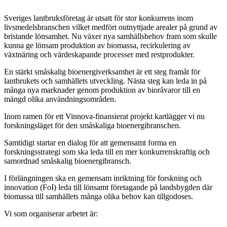
Sveriges lantbruksföretag är utsatt för stor konkurrens inom
livsmedelsbranschen vilket medfört outnyttjade arealer på grund av
bristande lönsamhet. Nu växer nya samhällsbehov fram som skulle
kunna ge lönsam produktion av biomassa, recirkulering av
växtnäring och värdeskapande processer med restprodukter.
En stärkt småskalig bioenergiverksamhet är ett steg framåt för
lantbrukets och samhällets utveckling. Nästa steg kan leda in på
många nya marknader genom produktion av bioråvaror till en
mängd olika användningsområden.
Inom ramen för ett Vinnova-finansierat projekt kartlägger vi nu
forskningsläget för den småskaliga bioenergibranschen.
Samtidigt startar en dialog för att gemensamt forma en
forskningsstrategi som ska leda till en mer konkurrenskraftig och
samordnad småskalig bioenergibransch.
I förlängningen ska en gemensam inriktning för forskning och
innovation (FoI) leda till lönsamt företagande på landsbygden där
biomassa till samhällets många olika behov kan tillgodoses.
Vi som organiserar arbetet är: