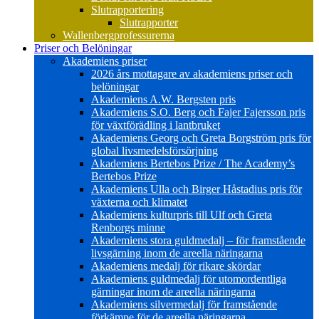
Slutrapportering
Slutrapporter
Wallenbergprofessurerna
Priser och Belöningar
Akademiens priser
2026 års mottagare av akademiens priser och
belöningar
Akademiens A.W. Bergsten pris
Akademiens S.O. Berg och Fajer Fajersson pris
för växtförädling i lantbruket
Akademiens Georg och Greta Borgström pris för
global livsmedelsförsörjning
Akademiens Bertebos Prize / The Academy’s
Bertebos Prize
Akademiens Ulla och Birger Håstadius pris för
växterna och klimatet
Akademiens kulturpris till Ulf och Greta
Renborgs minne
Akademiens stora guldmedalj – för framstående
livsgärning inom de areella näringarna
Akademiens medalj för rikare skördar
Akademiens guldmedalj för utomordentliga
gärningar inom de areella näringarna
Akademiens silvermedalj för framstående
förkämpe för de areella näringarna