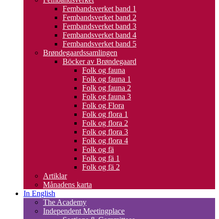
Fembandsverket band 1
Fembandsverket band 2
Fembandsverket band 3
Fembandsverket band 4
Fembandsverket band 5
Brøndegaardssamlingen
Böcker av Brøndegaard
Folk og fauna
Folk og fauna 1
Folk og fauna 2
Folk og fauna 3
Folk og Flora
Folk og flora 1
Folk og flora 2
Folk og flora 3
Folk og flora 4
Folk og fä
Folk og fä 1
Folk og fä 2
Artiklar
Månadens karta
In English
The Academy
Independent Meetingplace