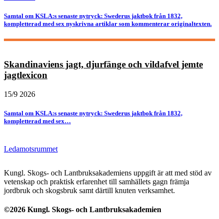
Samtal om KSLA:s senaste nytryck: Swederus jaktbok från 1832,
kompletterad med sex nyskrivna artiklar som kommenterar originaltexten.
Skandinaviens jagt, djurfänge och vildafvel jemte
jagtlexicon
15/9 2026
Samtal om KSLA:s senaste nytryck: Swederus jaktbok från 1832,
kompletterad med sex…
Ledamotsrummet
Kungl. Skogs- och Lantbruksakademiens uppgift är att med stöd av
vetenskap och praktisk erfarenhet till samhällets gagn främja
jordbruk och skogsbruk samt därtill knuten verksamhet.
©2026 Kungl. Skogs- och Lantbruksakademien