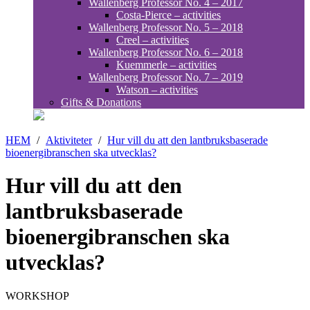
Wallenberg Professor No. 4 – 2017
Costa-Pierce – activities
Wallenberg Professor No. 5 – 2018
Creel – activities
Wallenberg Professor No. 6 – 2018
Kuemmerle – activities
Wallenberg Professor No. 7 – 2019
Watson – activities
Gifts & Donations
HEM
/
Aktiviteter
/
Hur vill du att den lantbruksbaserade
bioenergibranschen ska utvecklas?
Hur vill du att den
lantbruksbaserade
bioenergibranschen ska
utvecklas?
WORKSHOP