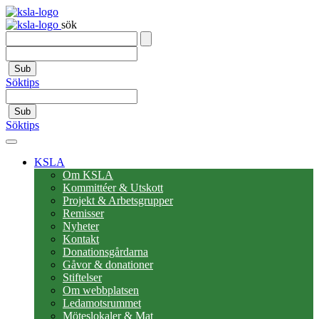
sök
Sub
Söktips
Sub
Söktips
KSLA
Om KSLA
Kommittéer & Utskott
Projekt & Arbetsgrupper
Remisser
Nyheter
Kontakt
Donationsgårdarna
Gåvor & donationer
Stiftelser
Om webbplatsen
Ledamotsrummet
Möteslokaler & Mat