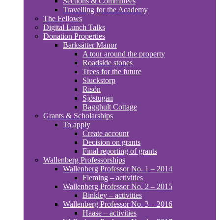
Sections & Committees
Travelling for the Academy
The Fellows
Digital Lunch Talks
Donation Properties
Barksätter Manor
A tour around the property
Roadside stones
Trees for the future
Sluckstorp
Risön
Sjöstugan
Bagghult Cottage
Grants & Scholarships
To apply
Create account
Decision on grants
Final reporting of grants
Wallenberg Professorships
Wallenberg Professor No. 1 – 2014
Fleming – activities
Wallenberg Professor No. 2 – 2015
Binkley – activities
Wallenberg Professor No. 3 – 2016
Haase – activities