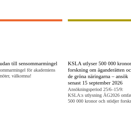
judan till sensommarmingel
KSLA utlyser 500 000 kronor
forskning om äganderätten o
ommarmingel för akademiens
möter, välkomna!
de gröna näringarna – ansök
senast 15 september 2026
Ansökningsperiod 25/6–15/9:
KSLA:s utlysning ÄG2026 omfat
500 000 kronor och stödjer forsk
om äganderätten och de gröna
näringarna.