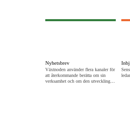
Nyhetsbrev
Inb
Växtnoden använder flera kanaler för
Sens
att återkommande berätta om sin
leda
verksamhet och om den utveckling
som pågår. En är de återkommande
nyhetsbreven. För att…