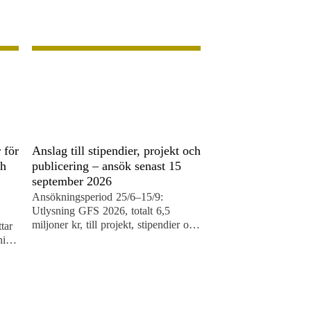
 för
Anslag till stipendier, projekt och
ch
publicering – ansök senast 15
september 2026
Ansökningsperiod 25/6–15/9:
Utlysning GFS 2026, totalt 6,5
miljoner kr, till projekt, stipendier och
tar
resestipendier samt bokprojekt och
ning
populär publicering.