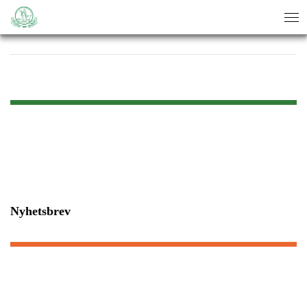
sök
sök
Nyhetsbrev