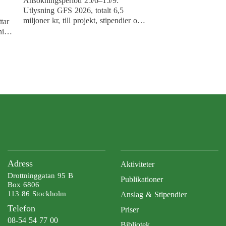
Ansökningsperiod 25/6–15/9:
Utlysning GFS 2026, totalt 6,5
miljoner kr, till projekt, stipendier och
tar
resestipendier samt bokprojekt och
ning
populär publicering.
Adress
Aktiviteter
Drottninggatan 95 B
Publikationer
Box 6806
113 86 Stockholm
Anslag & Stipendier
Telefon
Priser
08-54 54 77 00
Bibliotek