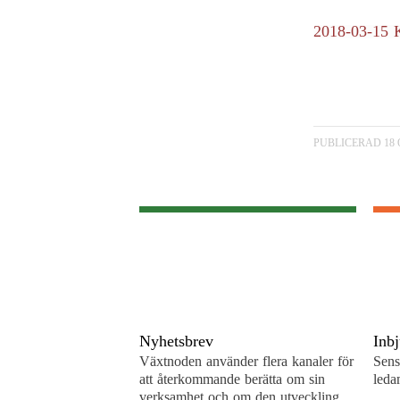
2018-03-15 
PUBLICERAD 18 
Nyhetsbrev
Inb
Växtnoden använder flera kanaler för
Sens
att återkommande berätta om sin
leda
verksamhet och om den utveckling