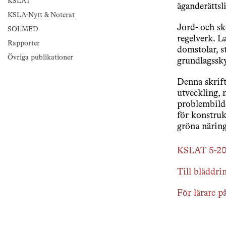
KSLAT
äganderättsl
KSLA-Nytt & Noterat
Jord- och s
SOLMED
regelverk. L
Rapporter
domstolar, s
Övriga publikationer
grundlagssky
Denna skrif
utveckling, 
problembilde
för konstruk
gröna näring
KSLAT 5-20
Till bläddrin
För lärare p