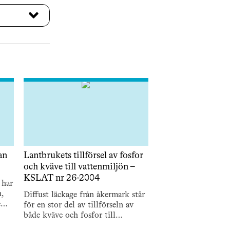
an
Lantbrukets tillförsel av fosfor
och kväve till vattenmiljön –
KSLAT nr 26-2004
 har
n,
Diffust läckage från åkermark står
e
för en stor del av tillförseln av
en
både kväve och fosfor till
vattenmiljön. Arbetet med