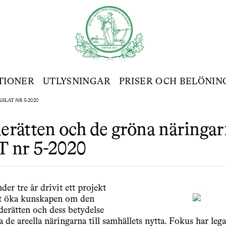
TIONER
UTLYSNINGAR
PRISER OCH BELÖNIN
LAT NR 5-2020
rätten och de gröna näringar
 nr 5-2020
er tre år drivit ett projekt
tt öka kunskapen om den
derätten och dess betydelse
a de areella näringarna till samhällets nytta. Fokus har leg