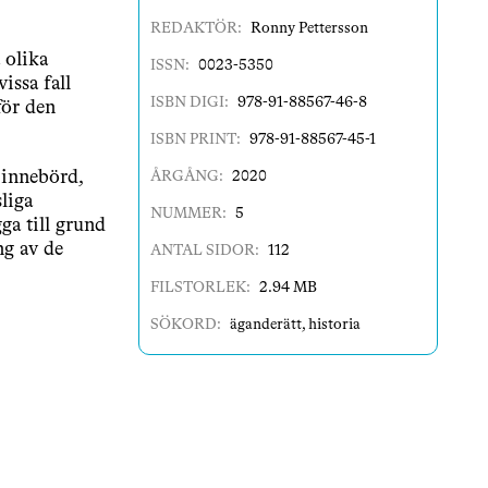
REDAKTÖR:
Ronny Pettersson
 olika
ISSN:
0023-5350
issa fall
ISBN DIGI:
978-91-88567-46-8
för den
ISBN PRINT:
978-91-88567-45-1
 innebörd,
ÅRGÅNG:
2020
liga
NUMMER:
5
ga till grund
ng av de
ANTAL SIDOR:
112
FILSTORLEK:
2.94 MB
SÖKORD:
äganderätt
,
historia