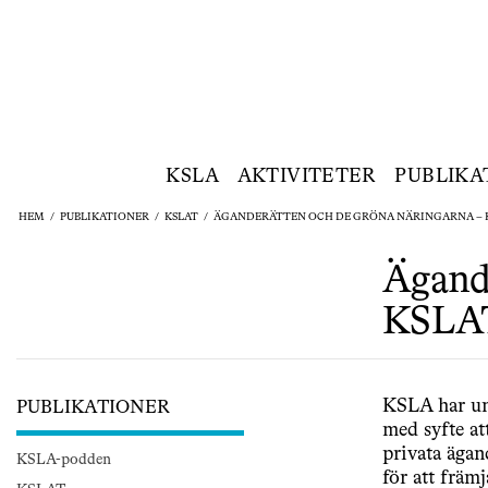
KSLA
AKTIVITETER
PUBLIKA
HEM
/
PUBLIKATIONER
/
KSLAT
/
ÄGANDERÄTTEN OCH DE GRÖNA NÄRINGARNA – KS
Ägande
KSLAT
KSLA har und
PUBLIKATIONER
med syfte a
privata ägan
KSLA-podden
för att främj