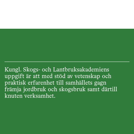
uppföljande del med en detalje
skötselplan, som följer upp de
överordnade principerna. Den
skrevs 2013 och har sedan
kompletterats 2015.
Kungl. Skogs- och Lantbruksakademiens
uppgift är att med stöd av vetenskap och
praktisk erfarenhet till samhällets gagn
främja jordbruk och skogsbruk samt därtill
knuten verksamhet.