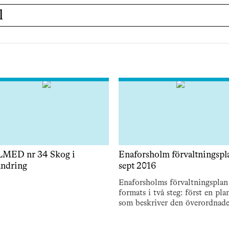
l
MED nr 34 Skog i
Enaforsholm förvaltningspl
ändring
sept 2016
Enaforsholms förvaltningsplan
formats i två steg: först en pla
som beskriver den överordnad
målsättningen med förvaltning
av egendomen och sedan en