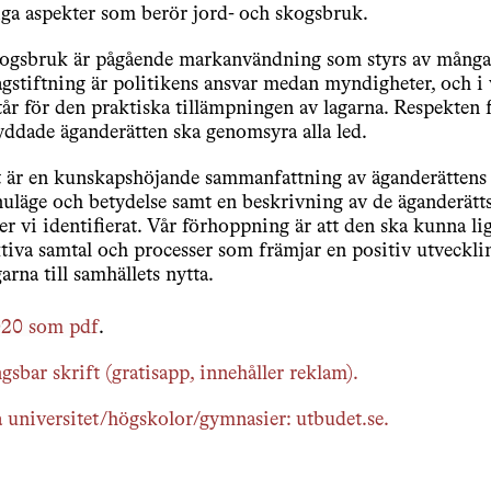
iga aspekter som berör jord- och skogsbruk.
kogsbruk är pågående markanvändning som styrs av många
agstiftning är politikens ansvar medan myndigheter, och i v
tår för den praktiska tillämpningen av lagarna. Respekten 
ddade äganderätten ska genomsyra alla led.
t är en kunskapshöjande sammanfattning av äganderättens
nuläge och betydelse samt en beskrivning av de äganderätts
r vi identifierat. Vår förhoppning är att den ska kunna lig
tiva samtal och processer som främjar en positiv utveckli
arna till samhällets nytta.
20 som pdf
.
gsbar skrift (gratisapp, innehåller reklam).
å universitet/högskolor/gymnasier: utbudet.se.