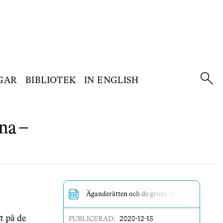
GAR
BIBLIOTEK
IN ENGLISH
na –
Äganderätten och de gröna näringarna – KS
at på de
PUBLICERAD:
2020-12-15