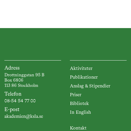
rad
vattenvård i de nya miljömålen
samt i ramdirektivet för vatten
kommer att ge ytterligare ökat
fokus på denna källa och
tillförselväg. Syftet med
konferensen var att sammanfatta
och sprida den senaste kunskapen
om vattenvård i lantbruket.
Adress
Aktiviteter
Drottninggatan 95 B
Publikationer
Box 6806
113 86 Stockholm
Anslag & Stipendier
Telefon
Priser
08-54 54 77 00
Bibliotek
E-post
In English
akademien@ksla.se
Kontakt