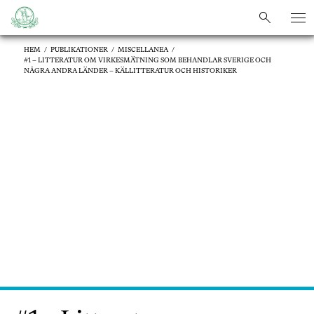
sök
sök
HEM
/
PUBLIKATIONER
/
MISCELLANEA
/
#1 – LITTERATUR OM VIRKESMÄTNING SOM BEHANDLAR SVERIGE OCH
NÅGRA ANDRA LÄNDER – KÄLLITTERATUR OCH HISTORIKER