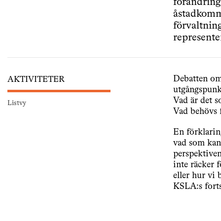
förändring
åstadkomm
förvaltnin
represente
Debatten om 
AKTIVITETER
utgångspunk
Vad är det s
Listvy
Vad behövs f
En förklarin
vad som kan 
perspektiven
inte räcker 
eller hur vi 
KSLA:s forts