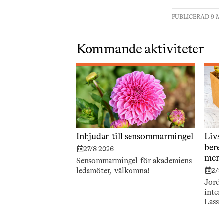
PUBLICERAD 9 M
Kommande aktiviteter
Inbjudan till sensommarmingel
Liv
bere
27/8 2026
mer
Sensommarmingel för akademiens
ledamöter, välkomna!
2/
Jord
inte
Lass
finl