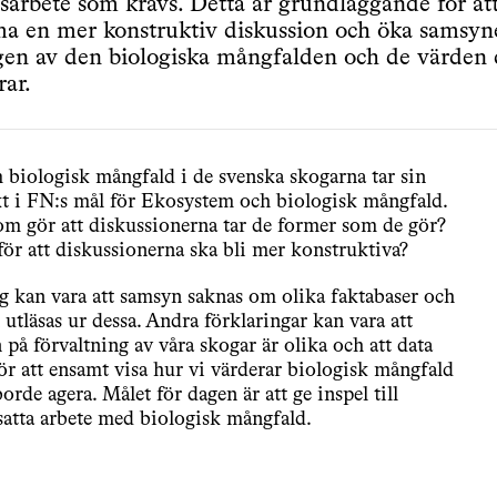
sarbete som krävs. Detta är grundläggande för at
a en mer konstruktiv diskussion och öka samsyn
gen av den biologiska mångfalden och de värden
rar.
biologisk mångfald i de svenska skogarna tar sin
t i FN:s mål för Ekosystem och biologisk mångfald.
om gör att diskussionerna tar de former som de gör?
ör att diskussionerna ska bli mer konstruktiva?
g kan vara att samsyn saknas om olika faktabaser och
utläsas ur dessa. Andra förklaringar kan vara att
 på förvaltning av våra skogar är olika och att data
för att ensamt visa hur vi värderar biologisk mångfald
borde agera. Målet för dagen är att ge inspel till
atta arbete med biologisk mångfald.