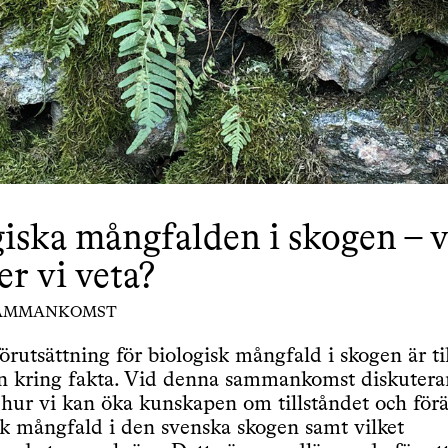
giska mångfalden i skogen – 
r vi veta?
AMMANKOMST
förutsättning för biologisk mångfald i skogen är t
n kring fakta. Vid denna sammankomst diskuter
hur vi kan öka kunskapen om tillståndet och för
sk mångfald i den svenska skogen samt vilket