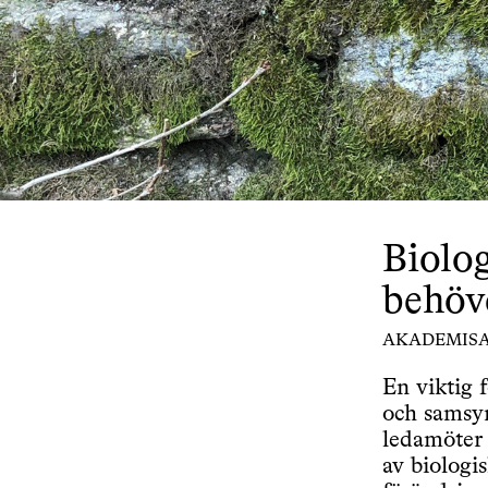
Biolo
behöve
AKADEMIS
En viktig 
och samsy
ledamöter 
av biologi