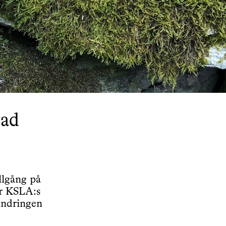
vad
illgång på
ar KSLA:s
ändringen