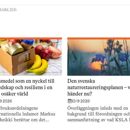
ARS, 2021
smedel som en nyckel till
Den svenska
dskap och resiliens i en
naturrestaureringsplanen – 
 osäker värld
händer nu?
9 2026
10/9 2026
bruksavdelningens
Överläggningen inleds med en
rnationella ledamot Markus
bakgrund till förordningen oc
heikki berättar om det
sammanfattning av vad KSLA 
ändska beredskapsarbetet.
gjort i frågan.