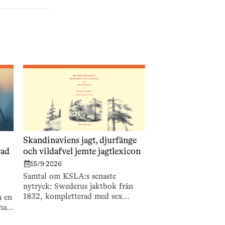
Skandinaviens jagt, djurfänge
vad
och vildafvel jemte jagtlexicon
15/9 2026
Samtal om KSLA:s senaste
nytryck: Swederus jaktbok från
1832, kompletterad med sex
h en
nyskrivna artiklar som
har
kommenterar originaltexten.