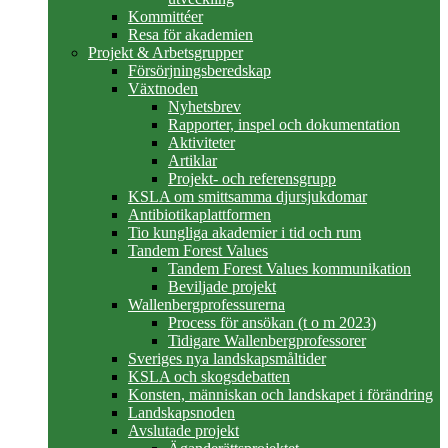
Kommittéer
Resa för akademien
Projekt & Arbetsgrupper
Försörjningsberedskap
Växtnoden
Nyhetsbrev
Rapporter, inspel och dokumentation
Aktiviteter
Artiklar
Projekt- och referensgrupp
KSLA om smittsamma djursjukdomar
Antibiotikaplattformen
Tio kungliga akademier i tid och rum
Tandem Forest Values
Tandem Forest Values kommunikation
Beviljade projekt
Wallenbergprofessurerna
Process för ansökan (t o m 2023)
Tidigare Wallenbergprofessorer
Sveriges nya landskapsmåltider
KSLA och skogsdebatten
Konsten, människan och landskapet i förändring
Landskapsnoden
Avslutade projekt