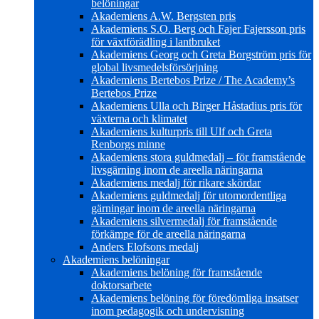
belöningar
Akademiens A.W. Bergsten pris
Akademiens S.O. Berg och Fajer Fajersson pris
för växtförädling i lantbruket
Akademiens Georg och Greta Borgström pris för
global livsmedelsförsörjning
Akademiens Bertebos Prize / The Academy’s
Bertebos Prize
Akademiens Ulla och Birger Håstadius pris för
växterna och klimatet
Akademiens kulturpris till Ulf och Greta
Renborgs minne
Akademiens stora guldmedalj – för framstående
livsgärning inom de areella näringarna
Akademiens medalj för rikare skördar
Akademiens guldmedalj för utomordentliga
gärningar inom de areella näringarna
Akademiens silvermedalj för framstående
förkämpe för de areella näringarna
Anders Elofsons medalj
Akademiens belöningar
Akademiens belöning för framstående
doktorsarbete
Akademiens belöning för föredömliga insatser
inom pedagogik och undervisning