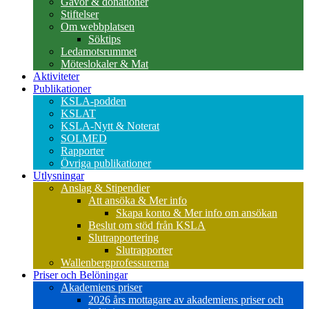
Gåvor & donationer
Stiftelser
Om webbplatsen
Söktips
Ledamotsrummet
Möteslokaler & Mat
Aktiviteter
Publikationer
KSLA-podden
KSLAT
KSLA-Nytt & Noterat
SOLMED
Rapporter
Övriga publikationer
Utlysningar
Anslag & Stipendier
Att ansöka & Mer info
Skapa konto & Mer info om ansökan
Beslut om stöd från KSLA
Slutrapportering
Slutrapporter
Wallenbergprofessurerna
Priser och Belöningar
Akademiens priser
2026 års mottagare av akademiens priser och