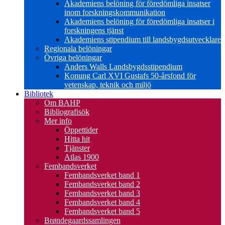
Akademiens belöning för föredömliga insatser
inom forskningskommunikation
Akademiens belöning för föredömliga insatser i
forskningens tjänst
Akademiens stipendium till landsbygdsutvecklare
Regionala belöningar
Övriga belöningar
Anders Walls Landsbygdsstipendium
Konung Carl XVI Gustafs 50-årsfond för
vetenskap, teknik och miljö
Bibliotek
Om BAHP
Bibliografisök
Mer info
Öppettider
Hitta hit
Tjänster
Atlas 1900
Fembandsverket
Fembandsverket band 1
Fembandsverket band 2
Fembandsverket band 3
Fembandsverket band 4
Fembandsverket band 5
Brøndegaardssamlingen