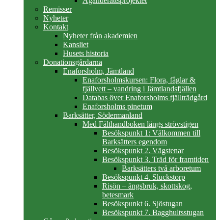
Äganderättsprojektet
Remisser
Nyheter
Kontakt
Nyheter från akademien
Kansliet
Husets historia
Donationsgårdarna
Enaforsholm, Jämtland
Enaforsholmskursen: Flora, fåglar &
fjällvett – vandring i Jämtlandsfjällen
Databas över Enaforsholms fjällträdgård
Enaforsholms pinetum
Barksätter, Södermanland
Med Fälthandboken längs strövstigen
Besökspunkt 1: Välkommen till
Barksätters egendom
Besökspunkt 2. Vägstenar
Besökspunkt 3. Träd för framtiden
Barksätters två arboretum
Besökspunkt 4. Sluckstorp
Risön – ängsbruk, skottskog,
betesmark
Besökspunkt 6. Sjöstugan
Besökspunkt 7. Bagghultsstugan