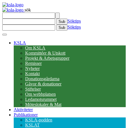
sök
Söktips
Sub
Söktips
Sub
KSLA
Om KSLA
Kommittéer & Utskott
Projekt & Arbetsgrupper
Remisser
Nyheter
Kontakt
Donationsgårdarna
Gåvor & donationer
Stiftelser
Om webbplatsen
Ledamotsrummet
Möteslokaler & Mat
Aktiviteter
Publikationer
KSLA-podden
KSLAT