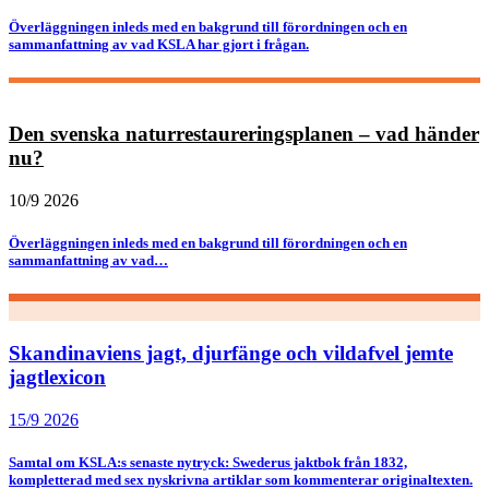
Överläggningen inleds med en bakgrund till förordningen och en
sammanfattning av vad KSLA har gjort i frågan.
Den svenska naturrestaureringsplanen – vad händer
nu?
10/9 2026
Överläggningen inleds med en bakgrund till förordningen och en
sammanfattning av vad…
Skandinaviens jagt, djurfänge och vildafvel jemte
jagtlexicon
15/9 2026
Samtal om KSLA:s senaste nytryck: Swederus jaktbok från 1832,
kompletterad med sex nyskrivna artiklar som kommenterar originaltexten.