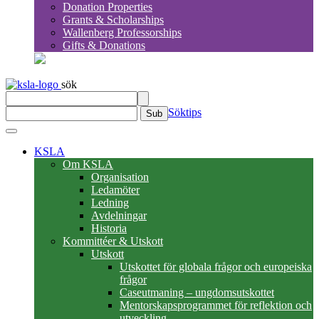
Donation Properties
Grants & Scholarships
Wallenberg Professorships
Gifts & Donations
sök
Söktips
Sub
KSLA
Om KSLA
Organisation
Ledamöter
Ledning
Avdelningar
Historia
Kommittéer & Utskott
Utskott
Utskottet för globala frågor och europeiska
frågor
Caseutmaning – ungdomsutskottet
Mentorskapsprogrammet för reflektion och
utveckling