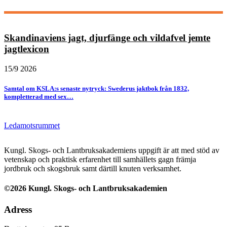
Skandinaviens jagt, djurfänge och vildafvel jemte
jagtlexicon
15/9 2026
Samtal om KSLA:s senaste nytryck: Swederus jaktbok från 1832,
kompletterad med sex…
Ledamotsrummet
Kungl. Skogs- och Lantbruksakademiens uppgift är att med stöd av
vetenskap och praktisk erfarenhet till samhällets gagn främja
jordbruk och skogsbruk samt därtill knuten verksamhet.
©2026 Kungl. Skogs- och Lantbruksakademien
Adress