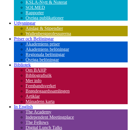
KSLA-Nytt & Noterat
SOLMED
Rapporter
Övriga publikationer
Utlysningar
Anslag & Stipendier
Wallenbergprofessurerna
Priser och Belöningar
Akademiens priser
Akademiens belöningar
Regionala belöningar
Övriga belöningar
Bibliotek
Om BAHP
Bibliografisök
Mer info
Fembandsverket
Brøndegaardssamlingen
Artiklar
Månadens karta
In English
The Academy
Independent Meetingplace
The Fellows
Digital Lunch Talks