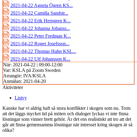
2021-04-22 Agneta Ögren KS...
2021-04-22 Camilla Sandstr...
2021-04-22 Erik Herngren K...
2021-04-22 Johanna Johanss...
2021-04-22 Peter Fredman K...
2021-04-22 Roger Josefsson...
2021-04-22 Thomas Hahn KSL...
2021-04-22 Ulf Johansson K...
När:
2021-04-22 | 09:00-12:00
Var:
KSLA på Zoom Sweden
Arrangör:
IVA/KSLA
Anmälan:
2021-04-20
Aktiviteter
Listvy
Kanske har vi aldrig haft så stora konflikter i skogen som nu. Trots
att det läggs mycket tid på möten och dialoger lyckas vi inte finna
lösningar som vinner brett gehör. Är det ens realistiskt att tro att det
går att finna gemensamma lösningar när intresset kring skogen är så
olika?