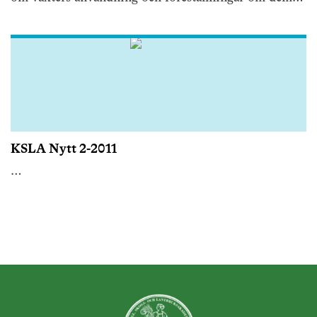
detta bokverk samlas 80 av Brøndegaards uppsatser
om alla möjliga aspekter på växter.
KSLA Nytt 2-2011
…