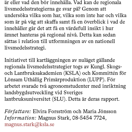
är eller vad den bör innehålla. Vad kan de regionala
livsmedelsstrategierna ge svar på? Genom att
undersöka vilka som har, vilka som inte har och vilka
som är på väg att skaffa samt få en överblick i vad de
innehåller går det att få en värdefull insikt i hur
ämnet hanteras på regional nivå. Detta kan sedan
sättas i relation till utformningen av en nationell
livsmedelsstrategi.
Initiativet till kartläggningen av nuläget gällande
regionala livsmedelsstrategier togs av Kungl. Skogs-
och Lantbruksakademien (KSLA) och Kommittén för
Lönsam Uthållig Primärproduktion (LUPP). För
arbetet svarade två agronomstudenter med inriktning
landsbygdsutveckling vid Sveriges
lantbruksuniversitet (SLU). Detta är deras rapport.
Författare:
Elvira Forsström och Maria Jönsson
Information:
Magnus Stark, 08-5454 7724,
magnus.stark@ksla.se