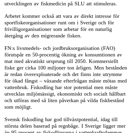
utvecklingen av fiskmedicin på SLU att stimuleras.
Arbetet kommer också att vara av direkt intresse för
sportfiskeorganisationer runt om i Sverige och för
frivilligorganisationer som arbetar för en naturlig
återgång av den migrerande fisken.
FN:s livsmedels- och jordbruksorganisation (FAO)
förutspår en 50-procentig ökning av konsumtionen av
mat med akvatiskt ursprung till 2050. Kommersiellt
fiske ger cirka 100 miljoner ton årligen. Men bestånden
är redan överexploaterade och det finns inte utrymme
för ökad fångst – växande efterfrågan måste mötas med
vattenbruk. Fiskodling har stor potential men måste
utvecklas miljömässigt, ekonomiskt och socialt hållbart
och utföras med så liten påverkan på vilda fiskbestånd
som möjligt.
Svensk fiskodling har god tillväxtpotential, idag till
största delen baserad på regnbåge. I Sverige ligger mer
än 95 procent av fiskodlingarna i vattenkraftsdammar