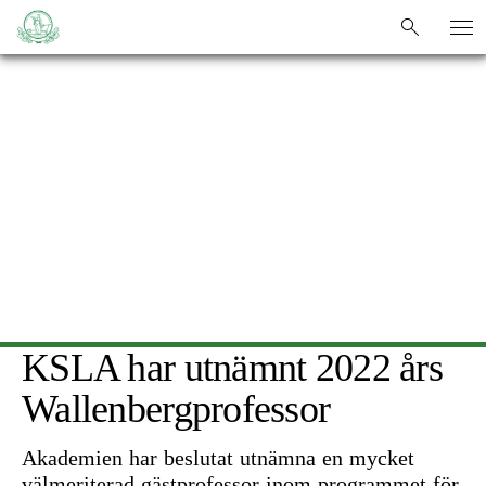
HEM
/
KSLA
/
NYHETER
/
KSLA HAR UTNÄMNT 2022 ÅRS WALLENBERGPROFESSOR
sök
sök
KSLA har utnämnt 2022 års
Wallenbergprofessor
Akademien har beslutat utnämna en mycket
välmeriterad gästprofessor inom programmet för