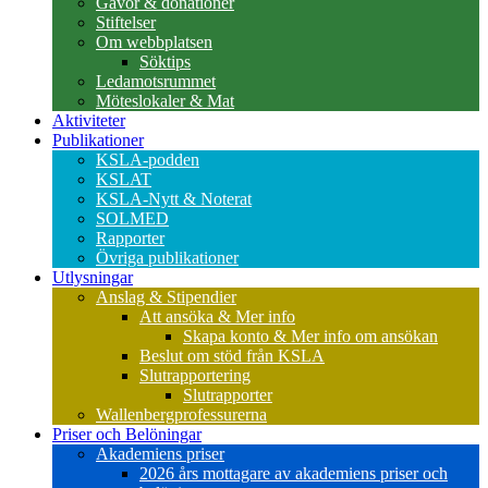
Gåvor & donationer
Stiftelser
Om webbplatsen
Söktips
Ledamotsrummet
Möteslokaler & Mat
Aktiviteter
Publikationer
KSLA-podden
KSLAT
KSLA-Nytt & Noterat
SOLMED
Rapporter
Övriga publikationer
Utlysningar
Anslag & Stipendier
Att ansöka & Mer info
Skapa konto & Mer info om ansökan
Beslut om stöd från KSLA
Slutrapportering
Slutrapporter
Wallenbergprofessurerna
Priser och Belöningar
Akademiens priser
2026 års mottagare av akademiens priser och