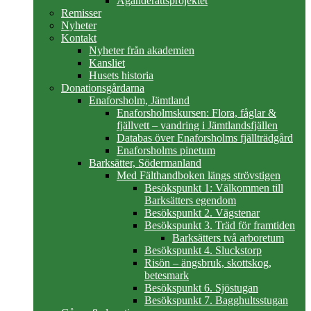
Äganderättsprojektet
Remisser
Nyheter
Kontakt
Nyheter från akademien
Kansliet
Husets historia
Donationsgårdarna
Enaforsholm, Jämtland
Enaforsholmskursen: Flora, fåglar &
fjällvett – vandring i Jämtlandsfjällen
Databas över Enaforsholms fjällträdgård
Enaforsholms pinetum
Barksätter, Södermanland
Med Fälthandboken längs strövstigen
Besökspunkt 1: Välkommen till
Barksätters egendom
Besökspunkt 2. Vägstenar
Besökspunkt 3. Träd för framtiden
Barksätters två arboretum
Besökspunkt 4. Sluckstorp
Risön – ängsbruk, skottskog,
betesmark
Besökspunkt 6. Sjöstugan
Besökspunkt 7. Bagghultsstugan