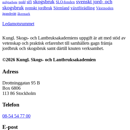
skogsbruk
svenskt jord- och
sifi
SLO-fonden
podd
miljöarbete
skogsbruk
svenskt jordbruk
Sörmland
växtförädling
Växtnoden
äganderätt
åkermark
Ledamotsrummet
Kungl. Skogs- och Lantbruksakademiens uppgift är att med stöd av
vetenskap och praktisk erfarenhet till samhällets gagn främja
jordbruk och skogsbruk samt därtill knuten verksamhet.
©2026 Kungl. Skogs- och Lantbruksakademien
Adress
Drottninggatan 95 B
Box 6806
113 86 Stockholm
Telefon
08-54 54 77 00
E-post