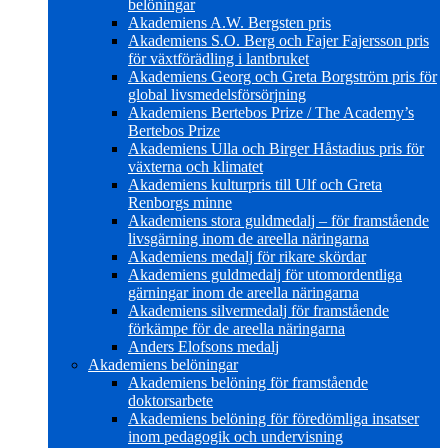
belöningar
Akademiens A.W. Bergsten pris
Akademiens S.O. Berg och Fajer Fajersson pris
för växtförädling i lantbruket
Akademiens Georg och Greta Borgström pris för
global livsmedelsförsörjning
Akademiens Bertebos Prize / The Academy’s
Bertebos Prize
Akademiens Ulla och Birger Håstadius pris för
växterna och klimatet
Akademiens kulturpris till Ulf och Greta
Renborgs minne
Akademiens stora guldmedalj – för framstående
livsgärning inom de areella näringarna
Akademiens medalj för rikare skördar
Akademiens guldmedalj för utomordentliga
gärningar inom de areella näringarna
Akademiens silvermedalj för framstående
förkämpe för de areella näringarna
Anders Elofsons medalj
Akademiens belöningar
Akademiens belöning för framstående
doktorsarbete
Akademiens belöning för föredömliga insatser
inom pedagogik och undervisning