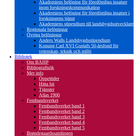
Akademiens belöning för föredömliga insatser
inom forskningskommunikation
Akademiens belöning för föredömliga insatser i
forskningens tjänst
Akademiens stipendium till landsbygdsutvecklare
Regionala belöningar
Övriga belöningar
Anders Walls Landsbygdsstipendium
Konung Carl XVI Gustafs 50-årsfond för
vetenskap, teknik och miljö
Bibliotek
Om BAHP
Bibliografisök
Mer info
Öppettider
Hitta hit
Tjänster
Atlas 1900
Fembandsverket
Fembandsverket band 1
Fembandsverket band 2
Fembandsverket band 3
Fembandsverket band 4
Fembandsverket band 5
Brøndegaardssamlingen