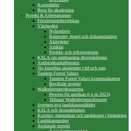
Kommittéer
Resa för akademien
Projekt & Arbetsgrupper
Försörjningsberedskap
Växtnoden
Nyhetsbrev
Rapporter, inspel och dokumentation
Aktiviteter
Artiklar
Projekt- och referensgrupp
KSLA om smittsamma djursjukdomar
Antibiotikaplattformen
Tio kungliga akademier i tid och rum
Tandem Forest Values
Tandem Forest Values kommunikation
Beviljade projekt
Wallenbergprofessurerna
Process för ansökan (t o m 2023)
Tidigare Wallenbergprofessorer
Sveriges nya landskapsmåltider
KSLA och skogsdebatten
Konsten, människan och landskapet i förändring
Landskapsnoden
Avslutade projekt