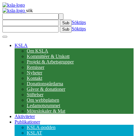
sök
Söktips
Sub
Söktips
Sub
KSLA
Om KSLA
Kommittéer & Utskott
Projekt & Arbetsgrupper
Remisser
Nyheter
Kontakt
Donationsgårdarna
Gåvor & donationer
Stiftelser
Om webbplatsen
Ledamotsrummet
Möteslokaler & Mat
Aktiviteter
Publikationer
KSLA-podden
KSLAT