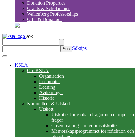
Donation Properties
Grants & Scholarships
Wallenberg Professorships
Gifts & Donations
sök
Söktips
Sub
KSLA
Om KSLA
Organisation
Ledamöter
Ledning
Avdelningar
Historia
Kommittéer & Utskott
Utskott
Utskottet för globala frågor och europeiska
frågor
Caseutmaning – ungdomsutskottet
Mentorskapsprogrammet för reflektion och
utveckling