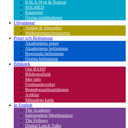
KSLA-Nytt & Noterat
SOLMED
Rapporter
Övriga publikationer
Utlysningar
Anslag & Stipendier
Wallenbergprofessurerna
Priser och Belöningar
Akademiens priser
Akademiens belöningar
Regionala belöningar
Övriga belöningar
Bibliotek
Om BAHP
Bibliografisök
Mer info
Fembandsverket
Brøndegaardssamlingen
Artiklar
Månadens karta
In English
The Academy
Independent Meetingplace
The Fellows
Digital Lunch Talks