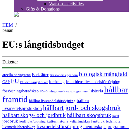
Watson – activities
Gifts & Donations
HEM
/
banan
EU:s långtidsbudget
Etiketter
biologisk mångfald
Barksätter
areella näringarna
Barksätters egendom
EU
forskning
CAP
framtidens livsmedelsförsörjning
EU och skogsbruket
hållbar
historia
försörjningsberedskap
Försörjningsberedskapsprogrammet
framtid
hållbar
hållbar livsmedelsförsörjning
hållbart jord- och skogsbruk
livsmedelsproduktion
hållbart skogsbruk
hållbart skogs- och jordbruk
inval
jordbruk
kulturhistoria
kulturlandskap
lantbruk
ledamöter
jordbruksforskning
livsmedelsförsörjning
mentorskapsprogrammet
livsmedelsberedskap