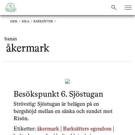
sök
sök
HEM
/
KSLA
/
BARKSÄTTER
/
banan
åkermark
Besökspunkt 6. Sjöstugan
Strövstig: Sjöstugan är belägen på en
bergshöjd mellan en sänka och sundet mot
Risön.
Etiketter:
åkermark
|
Barksätters egendom
|