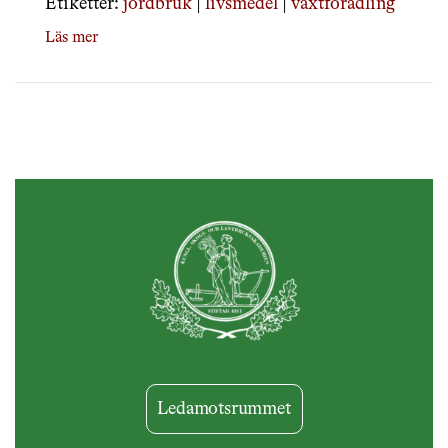
Etiketter:
jordbruk
|
livsmedel
|
växtförädling
Läs mer
Ledamotsrummet