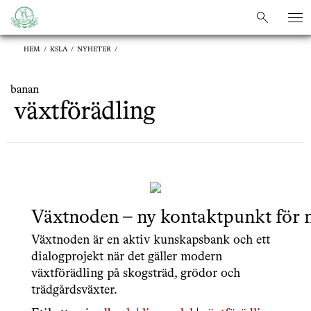
sök
sök
HEM
/
KSLA
/
NYHETER
/
banan
växtförädling
Växtnoden – ny kontaktpunkt för 
Växtnoden är en aktiv kunskapsbank och ett
dialogprojekt när det gäller modern
växtförädling på skogsträd, grödor och
trädgårdsväxter.