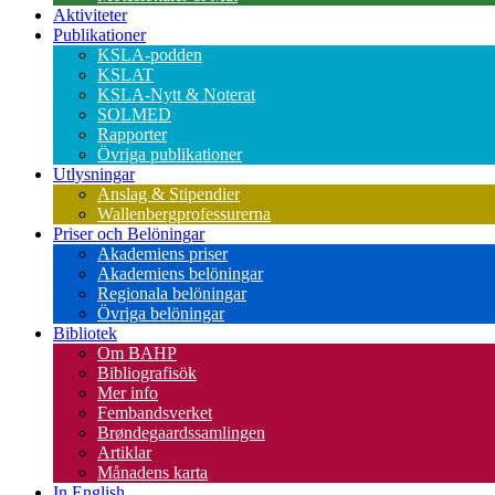
Aktiviteter
Publikationer
KSLA-podden
KSLAT
KSLA-Nytt & Noterat
SOLMED
Rapporter
Övriga publikationer
Utlysningar
Anslag & Stipendier
Wallenbergprofessurerna
Priser och Belöningar
Akademiens priser
Akademiens belöningar
Regionala belöningar
Övriga belöningar
Bibliotek
Om BAHP
Bibliografisök
Mer info
Fembandsverket
Brøndegaardssamlingen
Artiklar
Månadens karta
In English