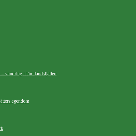
 – vandring i Jämtlandsfjällen
ätters egendom
rk