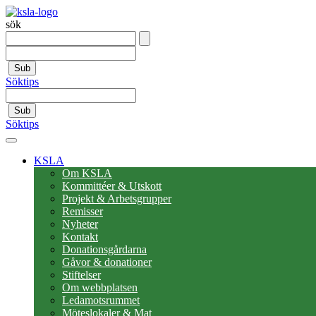
sök
Sub
Söktips
Sub
Söktips
KSLA
Om KSLA
Kommittéer & Utskott
Projekt & Arbetsgrupper
Remisser
Nyheter
Kontakt
Donationsgårdarna
Gåvor & donationer
Stiftelser
Om webbplatsen
Ledamotsrummet
Möteslokaler & Mat