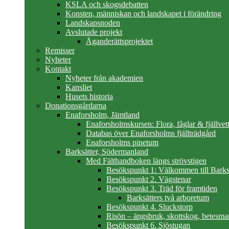
KSLA och skogsdebatten
Konsten, människan och landskapet i förändring
Landskapsnoden
Avslutade projekt
Äganderättsprojektet
Remisser
Nyheter
Kontakt
Nyheter från akademien
Kansliet
Husets historia
Donationsgårdarna
Enaforsholm, Jämtland
Enaforsholmskursen: Flora, fåglar & fjällvett
Databas över Enaforsholms fjällträdgård
Enaforsholms pinetum
Barksätter, Södermanland
Med Fälthandboken längs strövstigen
Besökspunkt 1: Välkommen till Barks
Besökspunkt 2. Vägstenar
Besökspunkt 3. Träd för framtiden
Barksätters två arboretum
Besökspunkt 4. Sluckstorp
Risön – ängsbruk, skottskog, betesma
Besökspunkt 6. Sjöstugan