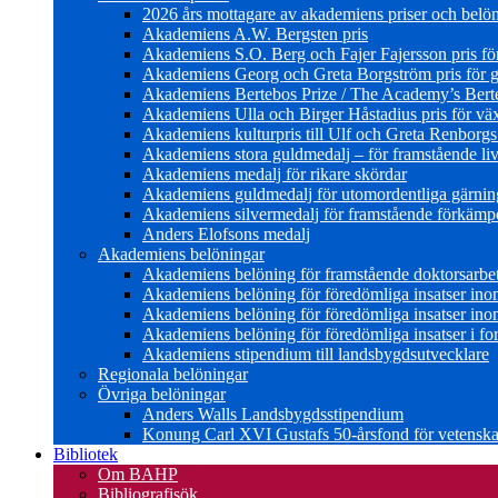
2026 års mottagare av akademiens priser och belö
Akademiens A.W. Bergsten pris
Akademiens S.O. Berg och Fajer Fajersson pris för 
Akademiens Georg och Greta Borgström pris för gl
Akademiens Bertebos Prize / The Academy’s Bert
Akademiens Ulla och Birger Håstadius pris för väx
Akademiens kulturpris till Ulf och Greta Renborg
Akademiens stora guldmedalj – för framstående liv
Akademiens medalj för rikare skördar
Akademiens guldmedalj för utomordentliga gärning
Akademiens silvermedalj för framstående förkämpe 
Anders Elofsons medalj
Akademiens belöningar
Akademiens belöning för framstående doktorsarbe
Akademiens belöning för föredömliga insatser in
Akademiens belöning för föredömliga insatser in
Akademiens belöning för föredömliga insatser i for
Akademiens stipendium till landsbygdsutvecklare
Regionala belöningar
Övriga belöningar
Anders Walls Landsbygdsstipendium
Konung Carl XVI Gustafs 50-årsfond för vetenskap
Bibliotek
Om BAHP
Bibliografisök