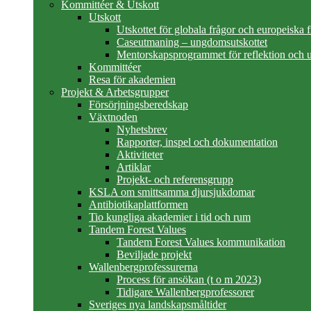
Kommittéer & Utskott
Utskott
Utskottet för globala frågor och europeiska 
Caseutmaning – ungdomsutskottet
Mentorskapsprogrammet för reflektion och u
Kommittéer
Resa för akademien
Projekt & Arbetsgrupper
Försörjningsberedskap
Växtnoden
Nyhetsbrev
Rapporter, inspel och dokumentation
Aktiviteter
Artiklar
Projekt- och referensgrupp
KSLA om smittsamma djursjukdomar
Antibiotikaplattformen
Tio kungliga akademier i tid och rum
Tandem Forest Values
Tandem Forest Values kommunikation
Beviljade projekt
Wallenbergprofessurerna
Process för ansökan (t o m 2023)
Tidigare Wallenbergprofessorer
Sveriges nya landskapsmåltider