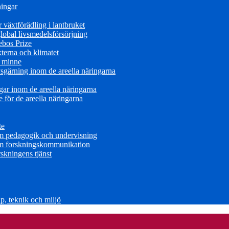
ningar
växtförädling i lantbruket
obal livsmedelsförsörjning
ebos Prize
terna och klimatet
s minne
sgärning inom de areella näringarna
ar inom de areella näringarna
för de areella näringarna
te
om pedagogik och undervisning
om forskningskommunikation
skningens tjänst
, teknik och miljö