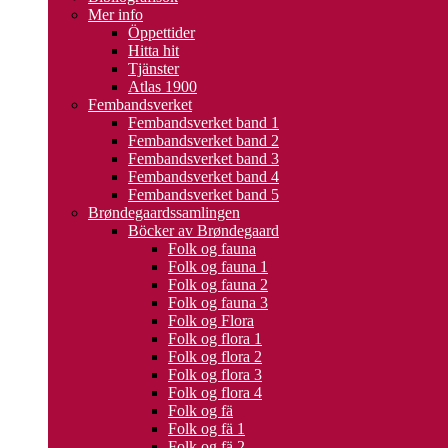
Mer info
Öppettider
Hitta hit
Tjänster
Atlas 1900
Fembandsverket
Fembandsverket band 1
Fembandsverket band 2
Fembandsverket band 3
Fembandsverket band 4
Fembandsverket band 5
Brøndegaardssamlingen
Böcker av Brøndegaard
Folk og fauna
Folk og fauna 1
Folk og fauna 2
Folk og fauna 3
Folk og Flora
Folk og flora 1
Folk og flora 2
Folk og flora 3
Folk og flora 4
Folk og fä
Folk og fä 1
Folk og fä 2