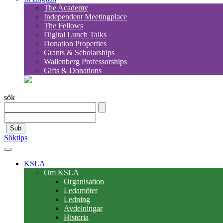
The Academy
Independent Meetingplace
The Fellows
Digital Lunch Talks
Donation Properties
Grants & Scholarships
Wallenberg Professorships
Gifts & Donations
sök
Sub
Söktips
KSLA
Om KSLA
Organisation
Ledamöter
Ledning
Avdelningar
Historia