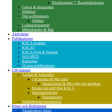
Besökspunkt 7. Bagghultsstugan
Gåvor & donationer
Stiftelser
Om webbplatsen
Söktips
Ledamotsrummet
Möteslokaler & Mat
Aktiviteter
Publikationer
KSLA-podden
KSLAT
KSLA-Nytt & Noterat
SOLMED
Rapporter
Övriga publikationer
Utlysningar
Anslag & Stipendier
Att ansöka & Mer info
Skapa konto & Mer info om ansökan
Beslut om stöd från KSLA
Slutrapportering
Slutrapporter
Wallenbergprofessurerna
Priser och Belöningar
Akademiens priser