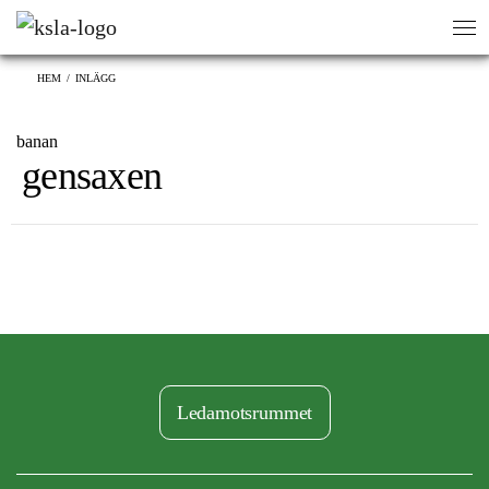
sök
sök
HEM
/
INLÄGG
banan
gensaxen
Ledamotsrummet