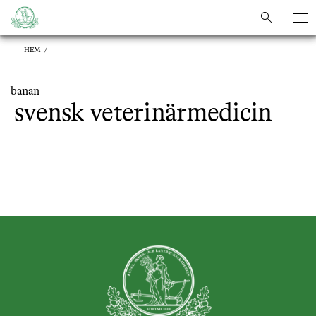
sök
sök
HEM
/
banan
svensk veterinärmedicin