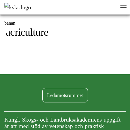
HEM
/
sök
sök
banan
acriculture
Ledamotsrummet
Kungl. Skogs- och Lantbruksakademiens uppgift
är att med stöd av vetenskap och praktisk