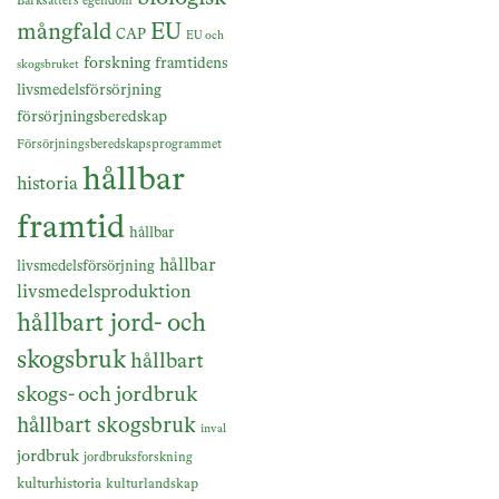
Barksätters egendom
mångfald
EU
CAP
EU och
forskning
framtidens
skogsbruket
livsmedelsförsörjning
försörjningsberedskap
Försörjningsberedskapsprogrammet
hållbar
historia
framtid
hållbar
hållbar
livsmedelsförsörjning
livsmedelsproduktion
hållbart jord- och
skogsbruk
hållbart
skogs- och jordbruk
hållbart skogsbruk
inval
jordbruk
jordbruksforskning
kulturhistoria
kulturlandskap