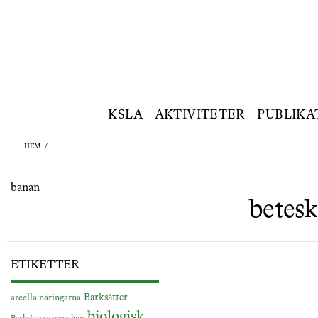
KSLA
AKTIVITETER
PUBLIKA
HEM
/
banan
betesk
ETIKETTER
Barksätter
areella näringarna
biologisk