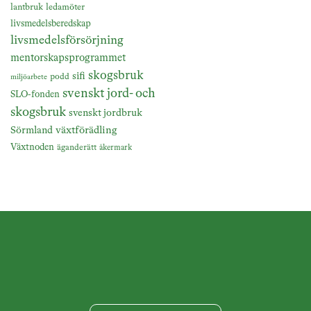
lantbruk
ledamöter
livsmedelsberedskap
livsmedelsförsörjning
mentorskapsprogrammet
skogsbruk
sifi
podd
miljöarbete
svenskt jord- och
SLO-fonden
skogsbruk
svenskt jordbruk
växtförädling
Sörmland
Växtnoden
äganderätt
åkermark