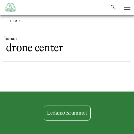
sök
sök
HEM
/
banan
drone center
Ledamotsrummet